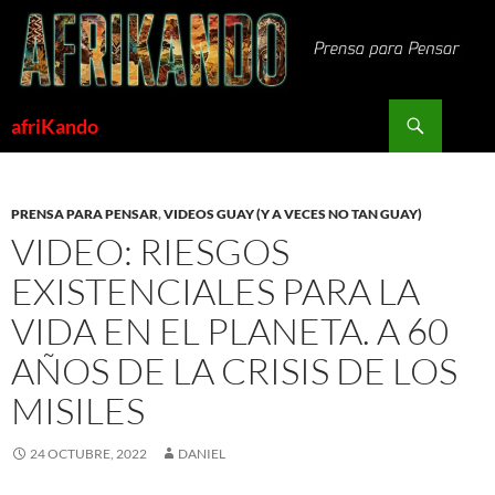
Saltar
al
contenido
Buscar
afriKando
PRENSA PARA PENSAR
,
VIDEOS GUAY (Y A VECES NO TAN GUAY)
VIDEO: RIESGOS
EXISTENCIALES PARA LA
VIDA EN EL PLANETA. A 60
AÑOS DE LA CRISIS DE LOS
MISILES
24 OCTUBRE, 2022
DANIEL