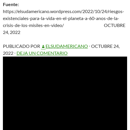
Fuente:
https://elsudamericano.wordpress.com/2022/10/24/riesgos-
existenciales-para-la-vida-en-el-planeta-a-60-anos-de-la-
crisis-de-los-misiles-en-video/
OCTUBRE
24, 2022
PUBLICADO POR
ELSUDAMERICANO
⋅
OCTUBRE 24,
2022
⋅
DEJA UN COMENTARIO