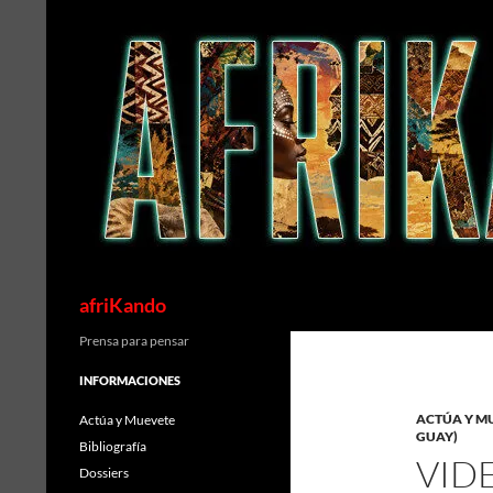
Saltar
al
contenido
Buscar
afriKando
Prensa para pensar
INFORMACIONES
ACTÚA Y M
Actúa y Muevete
GUAY)
Bibliografía
VIDE
Dossiers