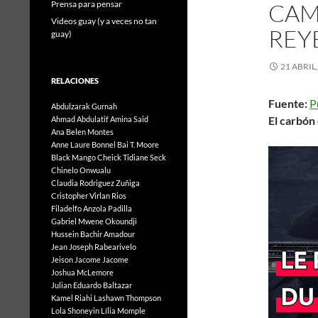
Prensa para pensar
CAM
Videos guay (y a veces no tan
REY
guay)
21 ABRIL
RELACIONES
Fuente:
P
Abdulzarak Gurnah
El carbó
Ahmad Abdulatif
Amina Said
Ana Belen Montes
Anne Laure Bonnel
Bai T. Moore
Black Mango
Cheick Tidiane Seck
Chinelo Onwualu
Claudia Rodriguez Zuñiga
Cristopher Virlan Rios
Filadelfo Anzola Padilla
Gabriel Mwene Okoundji
Hussein Bachir Amadour
Jean Joseph Rabearivelo
Jeison Jacome Jacome
Joshua McLemore
Julian Eduardo Baltazar
Kamel Riahi
Lashawn Thompson
Lola Shoneyin
Lília Momple