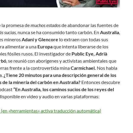
e la promesa de
muchos estados
de abandonar las fuentes de
s sucias,
nunca se ha consumido tanto carbón. En
Australia
,
es mineros
Adani y Glencore
lo extraen con todas sus
ra alimentar a una
Europa
que intenta liberarse de los
es fósiles rusos. El investigador de
Public Eye, Adrià
rbó
, se reunió con aborígenes y activistas ambientales que
rras frente a la controvertida mina
Carmichael.
Nos habla
a.
¿Tiene 20 minutos para una descripción general de los
 de la minería del carbón en Australia?
Entonces descubre
odcast
“En Australia, los caminos sucios de los reyes del
isponible en video y audio en varias plataformas:
en «herramientas» activa traducción automática)