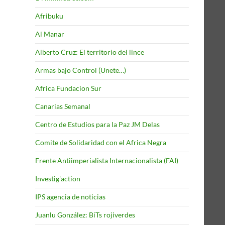
Afribuku
Al Manar
Alberto Cruz: El territorio del lince
Armas bajo Control (Unete…)
Africa Fundacion Sur
Canarias Semanal
Centro de Estudios para la Paz JM Delas
Comite de Solidaridad con el Africa Negra
Frente Antiimperialista Internacionalista (FAI)
Investig'action
IPS agencia de noticias
Juanlu González: BiTs rojiverdes