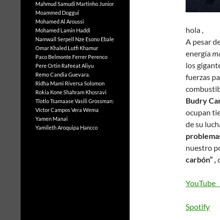
Mahmud Samudi
Martinho Junior
Moammed Doggui
Mohamed Al Aroussi
hola ,
Mohamed Lamin Haddi
Namwall Serpell
Nze Esono Ebale
A pesar d
Omar Khaled Lutfi Khamur
energía
má
Paco Belmonte Ferrer
Perenco
los gigant
Pere Ortin
Rafeeat Aliyu
Remo Candia Guevara.
fuerzas pa
Ridha Mami
Riversa Solomon
combustibl
Rokia Kone
Shahram Khosravi
Budry Ca
Tlotlo Tsamaase
Vasili Grossman:
Víctor Campos Vera
Wema
ocupan tie
Yamen Manai
de su luch
Yamileth Aroquipa Hancco
problemas
nuestro p
carbón” ,
d
YouTube (
Spotify