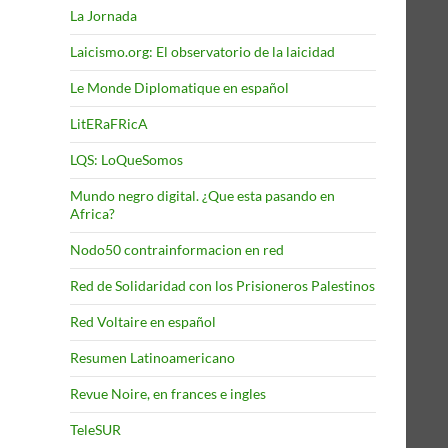
La Jornada
Laicismo.org: El observatorio de la laicidad
Le Monde Diplomatique en español
LitERaFRicA
LQS: LoQueSomos
Mundo negro digital. ¿Que esta pasando en
Africa?
Nodo50 contrainformacion en red
Red de Solidaridad con los Prisioneros Palestinos
Red Voltaire en español
Resumen Latinoamericano
Revue Noire, en frances e ingles
TeleSUR