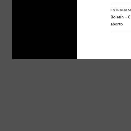
de
ENTRADA S
entra
Boletín – 
aborto