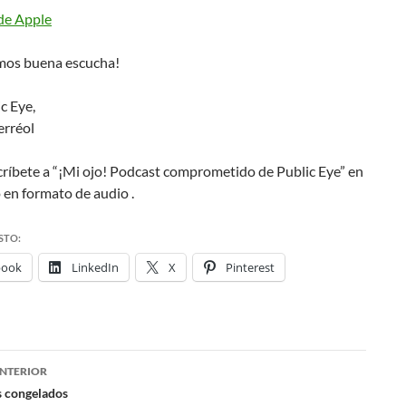
de Apple
mos buena escucha!
c Eye,
rréol
scríbete a “¡Mi ojo! Podcast comprometido de Public Eye” en
 en formato de audio .
STO:
book
LinkedIn
X
Pinterest
NTERIOR
ación
os congelados