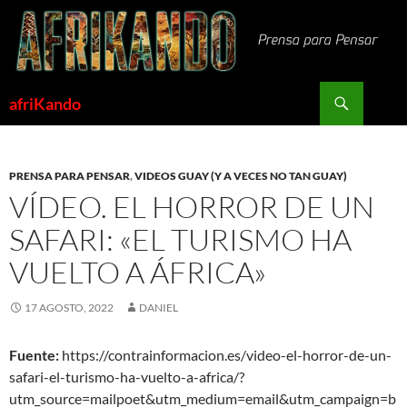
Saltar
al
contenido
Buscar
afriKando
PRENSA PARA PENSAR
,
VIDEOS GUAY (Y A VECES NO TAN GUAY)
VÍDEO. EL HORROR DE UN
SAFARI: «EL TURISMO HA
VUELTO A ÁFRICA»
17 AGOSTO, 2022
DANIEL
Fuente:
https://contrainformacion.es/video-el-horror-de-un-
safari-el-turismo-ha-vuelto-a-africa/?
utm_source=mailpoet&utm_medium=email&utm_campaign=b