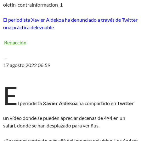
oletin-contrainformacion_1
El periodista Xavier Aldekoa ha denunciado a través de Twitter
una práctica deleznable.
Redacción
–
17 agosto 2022 06:59
E
l periodista
Xavier Aldekoa
ha compartido en
Twitte
r
un vídeo donde se pueden apreciar decenas de
4×4
en un
safari, donde se han desplazado para ver ñus.
«Por poner contexto más allá del impacto del vídeo. Los 4×4 no