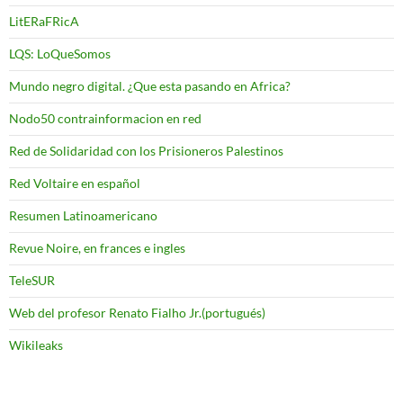
LitERaFRicA
LQS: LoQueSomos
Mundo negro digital. ¿Que esta pasando en Africa?
Nodo50 contrainformacion en red
Red de Solidaridad con los Prisioneros Palestinos
Red Voltaire en español
Resumen Latinoamericano
Revue Noire, en frances e ingles
TeleSUR
Web del profesor Renato Fialho Jr.(portugués)
Wikileaks