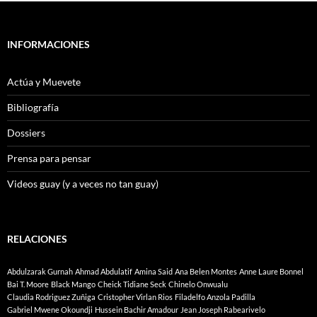
INFORMACIONES
Actúa y Muevete
Bibliografía
Dossiers
Prensa para pensar
Videos guay (y a veces no tan guay)
RELACIONES
Abdulzarak Gurnah
Ahmad Abdulatif
Amina Said
Ana Belen Montes
Anne Laure Bonnel
Bai T. Moore
Black Mango
Cheick Tidiane Seck
Chinelo Onwualu
Claudia Rodriguez Zuñiga
Cristopher Virlan Rios
Filadelfo Anzola Padilla
Gabriel Mwene Okoundji
Hussein Bachir Amadour
Jean Joseph Rabearivelo