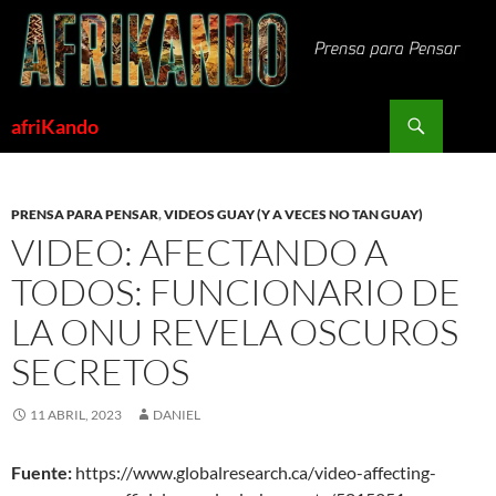
Saltar
al
contenido
Buscar
afriKando
PRENSA PARA PENSAR
,
VIDEOS GUAY (Y A VECES NO TAN GUAY)
VIDEO: AFECTANDO A
TODOS: FUNCIONARIO DE
LA ONU REVELA OSCUROS
SECRETOS
11 ABRIL, 2023
DANIEL
Fuente:
https://www.globalresearch.ca/video-affecting-