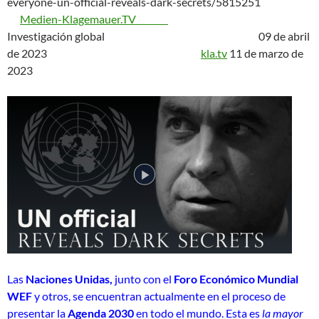
everyone-un-official-reveals-dark-secrets/5815251
Medien-Klagemauer.TV
Investigación global 09 de abril
de 2023
kla.tv
11 de marzo de
2023
Las
Naciones Unidas,
junto con el
Foro Económico Mundial
WEF
y otros, se encuentran actualmente en el proceso de
presentar la
Agenda 2030
en todo el mundo. Esta es
la mayor