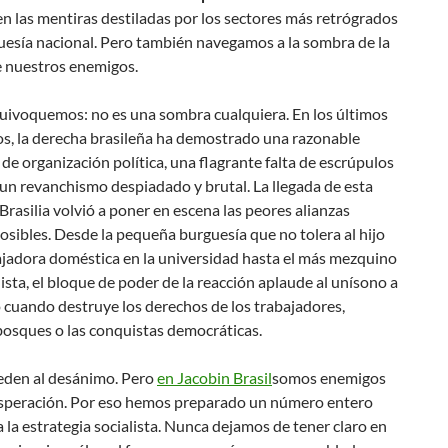
n las mentiras destiladas por los sectores más retrógrados
uesía nacional. Pero también navegamos a la sombra de la
e nuestros enemigos.
uivoquemos: no es una sombra cualquiera. En los últimos
os, la derecha brasileña ha demostrado una razonable
de organización política, una flagrante falta de escrúpulos
un revanchismo despiadado y brutal. La llegada de esta
Brasilia volvió a poner en escena las peores alianzas
posibles. Desde la pequeña burguesía que no tolera al hijo
ajadora doméstica en la universidad hasta el más mezquino
ista, el bloque de poder de la reacción aplaude al unísono a
 cuando destruye los derechos de los trabajadores,
bosques o las conquistas democráticas.
den al desánimo. Pero
en Jacobin Brasil
somos enemigos
esperación. Por eso hemos preparado un número entero
 la estrategia socialista. Nunca dejamos de tener claro en