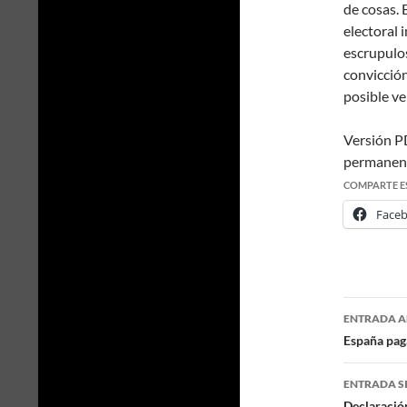
de cosas. 
electoral 
escrupulo
convicción
posible ve
Versión 
permanen
COMPARTE E
Face
ENTRADA A
Naveg
España paga
de
ENTRADA S
Declaración