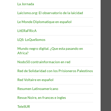
La Jornada
Laicismo.org: El observatorio de la laicidad
Le Monde Diplomatique en español
LitERaFRicA
LQS: LoQueSomos
Mundo negro digital. ¿Que esta pasando en
Africa?
Nodo50 contrainformacion en red
Red de Solidaridad con los Prisioneros Palestinos
Red Voltaire en español
Resumen Latinoamericano
Revue Noire, en frances e ingles
TeleSUR