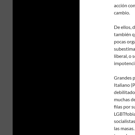
acción com
cambio.
De ellos, 
también q
pocas orga
subestima
liberal, o
impotencia
Grandes p
Italiano (
debilitado
muchas de 
filas por 
LGBTfobia.
socialista
las masas.