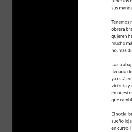
tener los 
sus manos
Tenemos m
obrera bra
quieren ha
mucho más
no, más di
Los trabaj
llenado de
ya está en
victoria y
en nuestro
que cambi
El sociali
sueño leja
en curso,