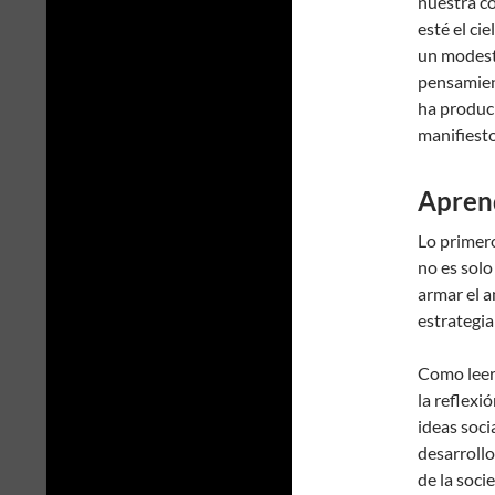
nuestra co
esté el ci
un modesto
pensamient
ha produci
manifiesto
Aprend
Lo primero
no es solo
armar el 
estrategia
Como leer
la reflexi
ideas soci
desarrollo 
de la soci