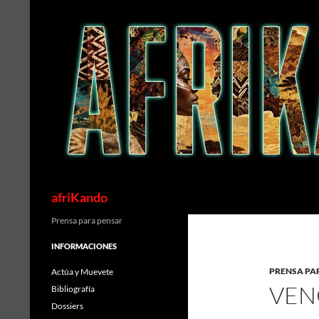
Saltar
al
contenido
Buscar
afriKando
Prensa para pensar
INFORMACIONES
PRENSA PA
Actúa y Muevete
VEN
Bibliografía
Dossiers