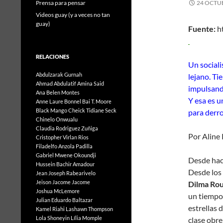
Prensa para pensar
24 OCTUB
Videos guay (y a veces no tan
guay)
Fuente:
h
22 
RELACIONES
Un sociali
Abdulzarak Gurnah
lejano. Ti
Ahmad Abdulatif
Amina Said
impulsand
Ana Belen Montes
Y esa es u
Anne Laure Bonnel
Bai T. Moore
Black Mango
Cheick Tidiane Seck
para derro
Chinelo Onwualu
Claudia Rodriguez Zuñiga
Por Aline 
Cristopher Virlan Rios
Filadelfo Anzola Padilla
Gabriel Mwene Okoundji
Desde ha
Hussein Bachir Amadour
Desde los 
Jean Joseph Rabearivelo
Jeison Jacome Jacome
Dilma Rou
Joshua McLemore
un tiempo 
Julian Eduardo Baltazar
estrellas 
Kamel Riahi
Lashawn Thompson
Lola Shoneyin
Lília Momple
clase obre