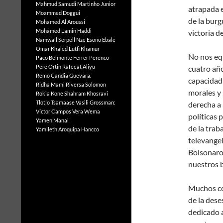
Mahmud Samudi
Martinho Junior
atrapada e
Moammed Doggui
de la burg
Mohamed Al Aroussi
Mohamed Lamin Haddi
victoria d
Namwall Serpell
Nze Esono Ebale
Omar Khaled Lutfi Khamur
No nos eq
Paco Belmonte Ferrer
Perenco
Pere Ortin
Rafeeat Aliyu
cuatro añ
Remo Candia Guevara.
capacidad 
Ridha Mami
Riversa Solomon
morales y 
Rokia Kone
Shahram Khosravi
Tlotlo Tsamaase
Vasili Grossman:
derecha a 
Víctor Campos Vera
Wema
políticas 
Yamen Manai
de la trab
Yamileth Aroquipa Hancco
televangel
Bolsonaro
nuestros 
Muchos ce
de la des
dedicado a