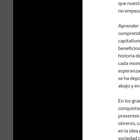
que nuestr
no empeza
Aprender d
comprende
capitalism
beneficios
historia d
cada mome
esperanza
se ha depo
abajo y e
En los gra
conquistas
presentes 
obreros, c
en la idea
sociedad d