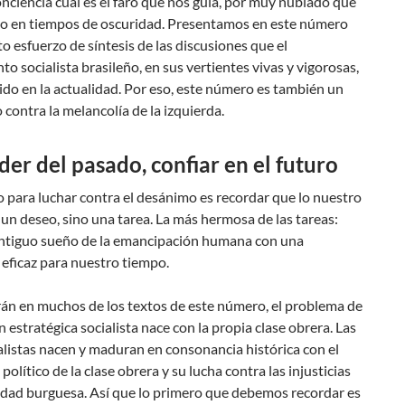
nciencia cuál es el faro que nos guía, por muy nublado que
elo en tiempos de oscuridad. Presentamos en este número
 esfuerzo de síntesis de las discusiones que el
o socialista brasileño, en sus vertientes vivas y vigorosas,
do en la actualidad. Por eso, este número es también un
 contra la melancolía de la izquierda.
er del pasado, confiar en el futuro
 para luchar contra el desánimo es recordar que lo nuestro
 un deseo, sino una tarea. La más hermosa de las tareas:
antiguo sueño de la emancipación humana con una
 eficaz para nuestro tiempo.
án en muchos de los textos de este número, el problema de
ón estratégica socialista nace con la propia clase obrera. Las
alistas nacen y maduran en consonancia histórica con el
político de la clase obrera y su lucha contra las injusticias
edad burguesa. Así que lo primero que debemos recordar es