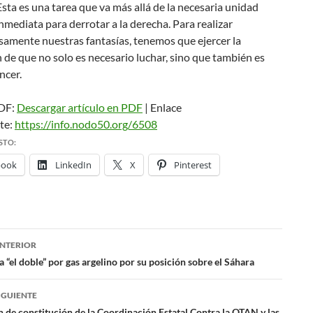
Esta es una tarea que va más allá de la necesaria unidad
inmediata para derrotar a la derecha. Para realizar
samente nuestras fantasías, tenemos que ejercer la
 de que no solo es necesario luchar, sino que también es
ncer.
PDF:
Descargar artículo en PDF
| Enlace
te:
https://info.nodo50.org/6508
STO:
book
LinkedIn
X
Pinterest
NTERIOR
ación
 “el doble” por gas argelino por su posición sobre el Sáhara
IGUIENTE
 de constitución de la Coordinación Estatal Contra la OTAN y las