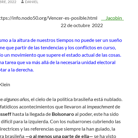
RE, 2022
DANIEL
ttps://info.nodo50.org/Vencer-es-posible.html
Jacobin
de octubre 2022
smo a la altura de nuestros tiempos no puede ser un sueño
ene que partir de las tendencias y los conflictos en curso,
o un movimiento que supere el estado actual de las cosas.
na tarea que va más allá de la necesaria unidad electoral
tar a la derecha.
Klein
ce
algunos años,
el cielo de la política brasileña está nublado.
fatídicos acontecimientos que llevaron al
impeachment
de
sseff
hasta la llegada de
Bolsonaro
al poder, este ha sido
difícil para la izquierda. Con los nubarrones cubriendo las
directrices y las referencias que siempre la han guiado, la
ra brasileña
—o al menos una parte de ella—
se ha visto