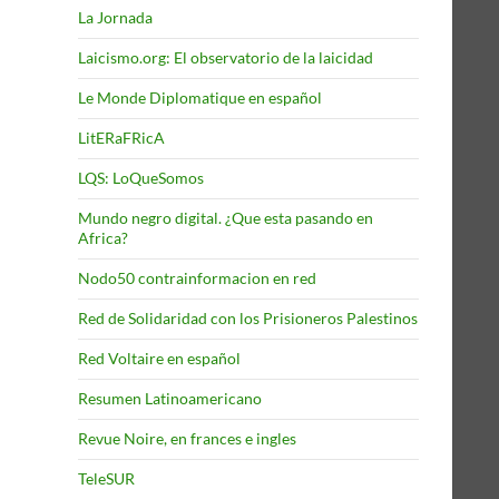
La Jornada
Laicismo.org: El observatorio de la laicidad
Le Monde Diplomatique en español
LitERaFRicA
LQS: LoQueSomos
Mundo negro digital. ¿Que esta pasando en
Africa?
Nodo50 contrainformacion en red
Red de Solidaridad con los Prisioneros Palestinos
Red Voltaire en español
Resumen Latinoamericano
Revue Noire, en frances e ingles
TeleSUR