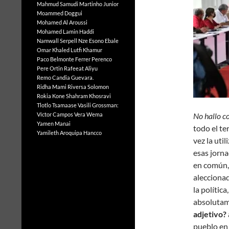
Mahmud Samudi
Martinho Junior
Moammed Doggui
Mohamed Al Aroussi
Mohamed Lamin Haddi
Namwall Serpell
Nze Esono Ebale
Omar Khaled Lutfi Khamur
Paco Belmonte Ferrer
Perenco
Pere Ortin
Rafeeat Aliyu
Remo Candia Guevara.
Ridha Mami
Riversa Solomon
Rokia Kone
Shahram Khosravi
Tlotlo Tsamaase
Vasili Grossman:
Víctor Campos Vera
Wema
No hallo 
Yamen Manai
todo el te
Yamileth Aroquipa Hancco
vez la uti
esas jorna
en común, 
aleccionad
la política
absolutam
adjetivo?
pueblo en 