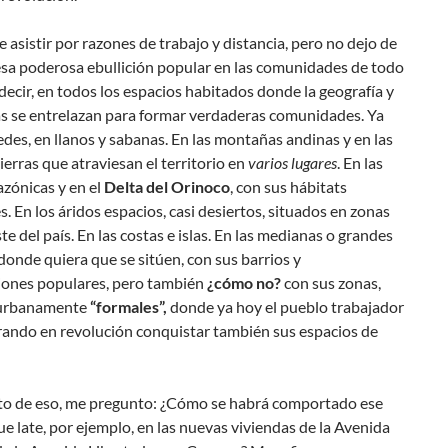
 asistir por razones de trabajo y distancia, pero no dejo de
esa poderosa ebullición popular en las comunidades de todo
s decir, en todos los espacios habitados donde la geografía y
as se entrelazan para formar verdaderas comunidades. Ya
des, en llanos y sabanas. En las montañas andinas y en las
sierras que atraviesan el territorio en
varios lugares
. En las
zónicas y en el
Delta del Orinoco
, con sus hábitats
s. En los áridos espacios, casi desiertos, situados en zonas
te del país. En las costas e islas. En las medianas o grandes
donde quiera que se sitúen, con sus barrios y
iones populares, pero también
¿cómo no?
con sus zonas,
 urbanamente
“formales”,
donde ya hoy el pueblo trabajador
rando en revolución conquistar también sus espacios de
to de eso, me pregunto: ¿Cómo se habrá comportado ese
e late, por ejemplo, en las nuevas viviendas de la Avenida