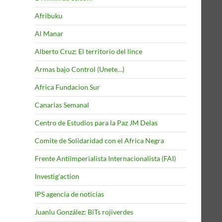
Afribuku
Al Manar
Alberto Cruz: El territorio del lince
Armas bajo Control (Unete…)
Africa Fundacion Sur
Canarias Semanal
Centro de Estudios para la Paz JM Delas
Comite de Solidaridad con el Africa Negra
Frente Antiimperialista Internacionalista (FAI)
Investig'action
IPS agencia de noticias
Juanlu González: BiTs rojiverdes