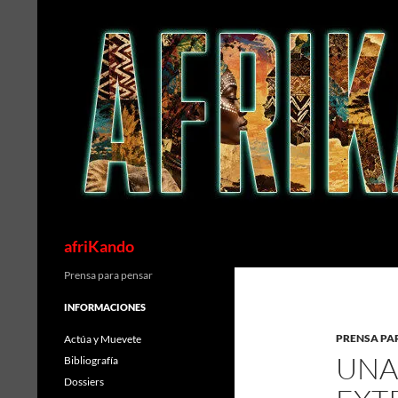
Saltar
al
contenido
Buscar
afriKando
Prensa para pensar
INFORMACIONES
PRENSA PA
Actúa y Muevete
UNA
Bibliografía
Dossiers