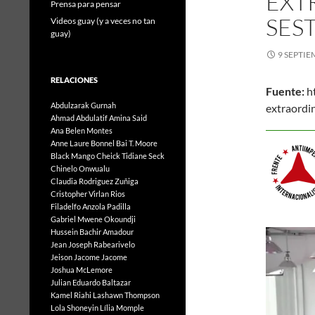
EXT
Prensa para pensar
SES
Videos guay (y a veces no tan
guay)
9 SEPTIE
RELACIONES
Fuente:
ht
Abdulzarak Gurnah
extraor
Ahmad Abdulatif
Amina Said
Ana Belen Montes
Anne Laure Bonnel
Bai T. Moore
Black Mango
Cheick Tidiane Seck
Chinelo Onwualu
Claudia Rodriguez Zuñiga
Cristopher Virlan Rios
Filadelfo Anzola Padilla
Gabriel Mwene Okoundji
Hussein Bachir Amadour
Jean Joseph Rabearivelo
Jeison Jacome Jacome
Joshua McLemore
Julian Eduardo Baltazar
Kamel Riahi
Lashawn Thompson
Lola Shoneyin
Lília Momple