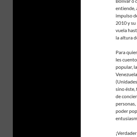
Bolívar o 
entiende, 
impulso de
2010 y su 
vuela hast
la altura 
Para quien
les cuento
popular, l
Venezuela.
(Unidades 
sino éste
de concien
personas,
poder pop
entusiasm
¡Verdader