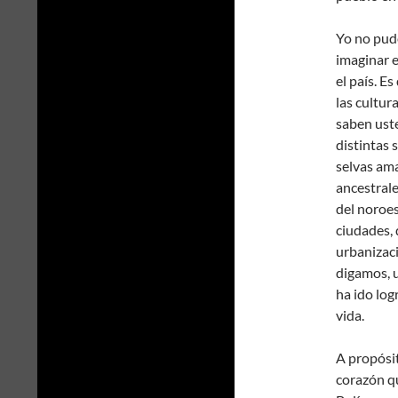
Yo no pude
imaginar 
el país. E
las cultur
saben uste
distintas 
selvas ama
ancestrale
del noroes
ciudades, 
urbanizac
digamos,
ha ido log
vida.
A propósi
corazón qu