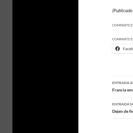
(Publicado
COMPARTE E
COMPARTE E
Face
ENTRADA A
Naveg
Francia em
de
ENTRADA S
entra
Dejen de f