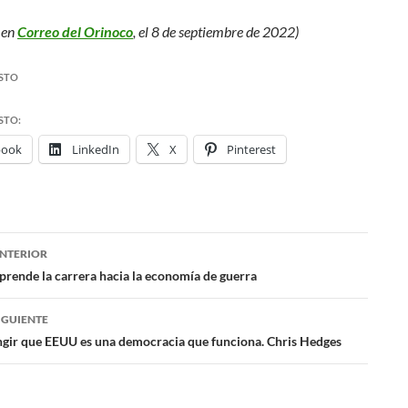
 en
Correo del Orinoco
, el 8 de septiembre de 2022)
STO
STO:
book
LinkedIn
X
Pinterest
NTERIOR
ación
prende la carrera hacia la economía de guerra
IGUIENTE
das
ingir que EEUU es una democracia que funciona. Chris Hedges