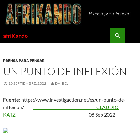
Saltar
al
contenido
Buscar
afriKando
PRENSA PARA PENSAR
UN PUNTO DE INFLEXIÓN
10 SEPTIEMBRE, 2022
DANIEL
Fuente:
https://www.investigaction.net/es/un-punto-de-
inflexion/
CLAUDIO
KATZ
08 Sep 2022