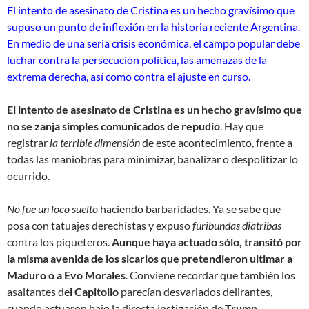
El intento de asesinato de Cristina es un hecho gravísimo que
supuso un punto de inflexión en la historia reciente Argentina.
En medio de una seria crisis económica, el campo popular debe
luchar contra la persecución política, las amenazas de la
extrema derecha, así como contra el ajuste en curso.
El intento de asesinato de Cristina es un hecho gravísimo que
no se zanja simples comunicados de repudio
. Hay que
registrar
la terrible dimensión
de este acontecimiento, frente a
todas las maniobras para minimizar, banalizar o despolitizar lo
ocurrido.
No fue un loco suelto
haciendo barbaridades. Ya se sabe que
posa con tatuajes derechistas y expuso
furibundas diatribas
contra los piqueteros.
Aunque haya actuado sólo, transitó por
la misma avenida de los sicarios que pretendieron ultimar a
Maduro o a Evo Morales
. Conviene recordar que también los
asaltantes de
l Capitolio
parecían desvariados delirantes,
cuando actuaron bajo la directa instigación de
Trump
.