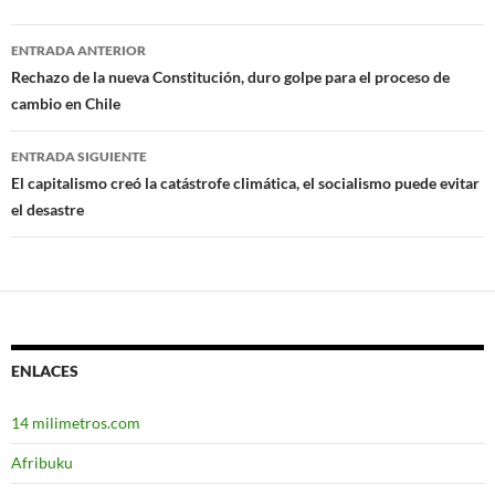
ENTRADA ANTERIOR
Navegación
Rechazo de la nueva Constitución, duro golpe para el proceso de
cambio en Chile
de
entradas
ENTRADA SIGUIENTE
El capitalismo creó la catástrofe climática, el socialismo puede evitar
el desastre
ENLACES
14 milimetros.com
Afribuku