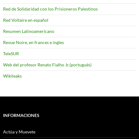
Red de Solidaridad con los Prisioneros Palestinos
Red Voltaire en español
Resumen Latinoamericano
Revue Noire, en frances e ingles
TeleSUR
Web del profesor Renato Fialho Jr.(portugués)
Wikileaks
INFORMACIONES
Actúa y Muevete