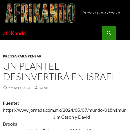
Saltar
al
contenido
Buscar
afriKando
PRENSA PARA PENSAR
UN PLANTEL
DESINVERTIRÁ EN ISRAEL
9 MAYO, 2024
DANIEL
Fuente:
https://www.jornada.com.mx/2024/05/07/mundo/018n1mun
Jim Cason y David
Brooks