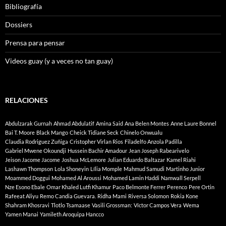
Bibliografía
Dossiers
Prensa para pensar
Videos guay (y a veces no tan guay)
RELACIONES
Abdulzarak Gurnah
Ahmad Abdulatif
Amina Said
Ana Belen Montes
Anne Laure Bonnel
Bai T. Moore
Black Mango
Cheick Tidiane Seck
Chinelo Onwualu
Claudia Rodriguez Zuñiga
Cristopher Virlan Rios
Filadelfo Anzola Padilla
Gabriel Mwene Okoundji
Hussein Bachir Amadour
Jean Joseph Rabearivelo
Jeison Jacome Jacome
Joshua McLemore
Julian Eduardo Baltazar
Kamel Riahi
Lashawn Thompson
Lola Shoneyin
Lília Momple
Mahmud Samudi
Martinho Junior
Moammed Doggui
Mohamed Al Aroussi
Mohamed Lamin Haddi
Namwall Serpell
Nze Esono Ebale
Omar Khaled Lutfi Khamur
Paco Belmonte Ferrer
Perenco
Pere Ortin
Rafeeat Aliyu
Remo Candia Guevara.
Ridha Mami
Riversa Solomon
Rokia Kone
Shahram Khosravi
Tlotlo Tsamaase
Vasili Grossman:
Víctor Campos Vera
Wema
Yamen Manai
Yamileth Aroquipa Hancco