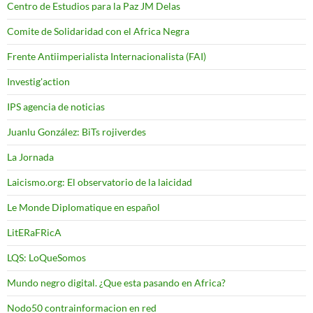
Centro de Estudios para la Paz JM Delas
Comite de Solidaridad con el Africa Negra
Frente Antiimperialista Internacionalista (FAI)
Investig'action
IPS agencia de noticias
Juanlu González: BiTs rojiverdes
La Jornada
Laicismo.org: El observatorio de la laicidad
Le Monde Diplomatique en español
LitERaFRicA
LQS: LoQueSomos
Mundo negro digital. ¿Que esta pasando en Africa?
Nodo50 contrainformacion en red