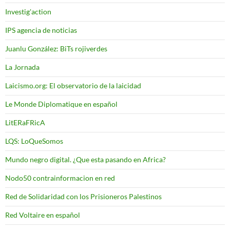
Investig'action
IPS agencia de noticias
Juanlu González: BiTs rojiverdes
La Jornada
Laicismo.org: El observatorio de la laicidad
Le Monde Diplomatique en español
LitERaFRicA
LQS: LoQueSomos
Mundo negro digital. ¿Que esta pasando en Africa?
Nodo50 contrainformacion en red
Red de Solidaridad con los Prisioneros Palestinos
Red Voltaire en español