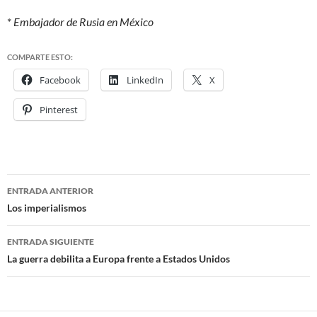
*
Embajador de Rusia en México
COMPARTE ESTO:
Facebook
LinkedIn
X
Pinterest
ENTRADA ANTERIOR
Navegación
Los imperialismos
de
ENTRADA SIGUIENTE
entradas
La guerra debilita a Europa frente a Estados Unidos