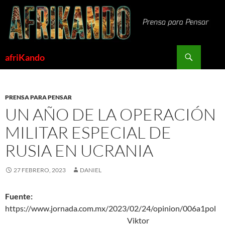
Saltar
al
contenido
Buscar
afriKando
PRENSA PARA PENSAR
UN AÑO DE LA OPERACIÓN
MILITAR ESPECIAL DE
RUSIA EN UCRANIA
27 FEBRERO, 2023
DANIEL
Fuente:
https://www.jornada.com.mx/2023/02/24/opinion/006a1pol
Viktor