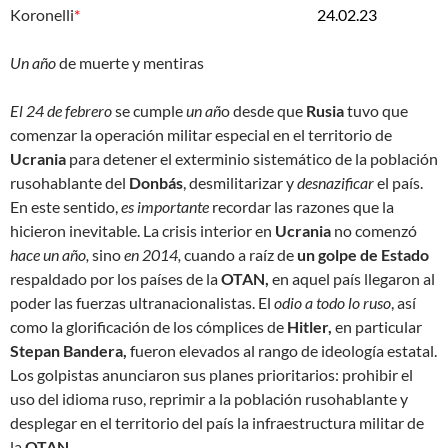
Koronelli
*
24.02.23
Un año
de muerte y mentiras
El 24 de febrero
se cumple
un añ
o desde que
Rusia
tuvo que
comenzar la operación militar especial en el territorio de
Ucrania
para detener el exterminio sistemático de la población
rusohablante del
Donbás
, desmilitarizar y
desnazificar
el país.
En este sentido,
es importante
recordar las razones que la
hicieron inevitable. La crisis interior en
Ucrania
no comenzó
hace un año,
sino
en 2014,
cuando a raíz de
un golpe de Estado
respaldado por los países de la
OTAN,
en aquel país llegaron al
poder las fuerzas ultranacionalistas. El
odio a todo lo ruso
, así
como la glorificación de los cómplices de
Hitler,
en particular
Stepan Bandera,
fueron elevados al rango de ideología estatal.
Los golpistas anunciaron sus planes prioritarios: prohibir el
uso del idioma ruso, reprimir a la población rusohablante y
desplegar en el territorio del país la infraestructura militar de
la
OTAN.