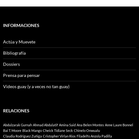
INFORMACIONES
Actúa y Muevete
Bibliografía
Dossiers
Prensa para pensar
Videos guay (y a veces no tan guay)
RELACIONES
Abdulzarak Gurnah
Ahmad Abdulatif
Amina Said
Ana Belen Montes
Anne Laure Bonnel
Bai T. Moore
Black Mango
Cheick Tidiane Seck
Chinelo Onwualu
Claudia Rodriguez Zuñiga
Cristopher Virlan Rios
Filadelfo Anzola Padilla