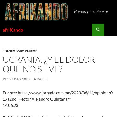
Saltar
al
contenido
Buscar
afriKando
PRENSA PARA PENSAR
UCRANIA: ¿Y EL DOLOR
QUE NO SE VE?
16 JUNIO, 2023
DANIEL
Fuente:
https://www.jornada.com.mx/2023/06/14/opinion/0
17a2pol Héctor Alejandro Quintanar*
14.06.23