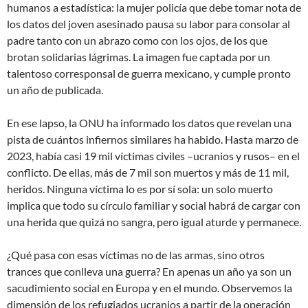
humanos a estadística: la mujer policía que debe tomar nota de
los datos del joven asesinado pausa su labor para consolar al
padre tanto con un abrazo como con los ojos, de los que
brotan solidarias lágrimas. La imagen fue captada por un
talentoso corresponsal de guerra mexicano, y cumple pronto
un año de publicada.
En ese lapso, la ONU ha informado los datos que revelan una
pista de cuántos infiernos similares ha habido. Hasta marzo de
2023, había casi 19 mil víctimas civiles –ucranios y rusos– en el
conflicto. De ellas, más de 7 mil son muertos y más de 11 mil,
heridos. Ninguna víctima lo es por sí sola: un solo muerto
implica que todo su círculo familiar y social habrá de cargar con
una herida que quizá no sangra, pero igual aturde y permanece.
¿Qué pasa con esas víctimas no de las armas, sino otros
trances que conlleva una guerra? En apenas un año ya son un
sacudimiento social en Europa y en el mundo. Observemos la
dimensión de los refugiados ucranios a partir de la operación