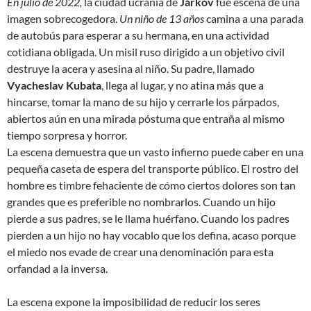
En julio de 2022,
la ciudad ucrania de
Járkov
fue escena de una
imagen sobrecogedora.
Un niño de 13 años
camina a una parada
de autobús para esperar a su hermana, en una actividad
cotidiana obligada. Un misil ruso dirigido a un objetivo civil
destruye la acera y asesina al niño. Su padre, llamado
Vyacheslav Kubata
, llega al lugar, y no atina más que a
hincarse, tomar la mano de su hijo y cerrarle los párpados,
abiertos aún en una mirada póstuma que entraña al mismo
tiempo sorpresa y horror.
La escena demuestra que un vasto infierno puede caber en una
pequeña caseta de espera del transporte público. El rostro del
hombre es timbre fehaciente de cómo ciertos dolores son tan
grandes que es preferible no nombrarlos. Cuando un hijo
pierde a sus padres, se le llama
huérfano
. Cuando los padres
pierden a un hijo no hay vocablo que los defina, acaso porque
el miedo nos evade de crear una denominación para esta
orfandad a la inversa.
La escena expone la imposibilidad de reducir los seres