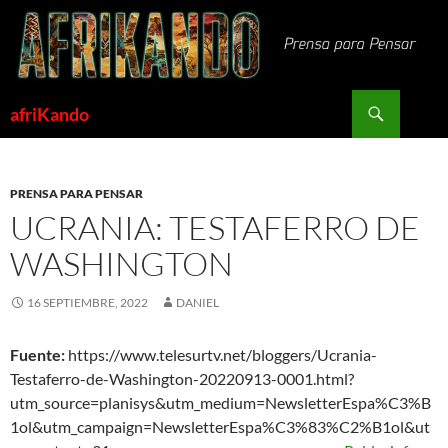
Saltar
al
contenido
Buscar
afriKando
PRENSA PARA PENSAR
UCRANIA: TESTAFERRO DE
WASHINGTON
16 SEPTIEMBRE, 2022
DANIEL
Fuente:
https://www.telesurtv.net/bloggers/Ucrania-
Testaferro-de-Washington-20220913-0001.html?
utm_source=planisys&utm_medium=NewsletterEspa%C3%B
1ol&utm_campaign=NewsletterEspa%C3%83%C2%B1ol&ut