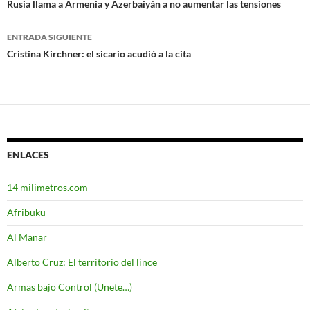
Navegación
Rusia llama a Armenia y Azerbaiyán a no aumentar las tensiones
de
ENTRADA SIGUIENTE
entradas
Cristina Kirchner: el sicario acudió a la cita
ENLACES
14 milimetros.com
Afribuku
Al Manar
Alberto Cruz: El territorio del lince
Armas bajo Control (Unete…)