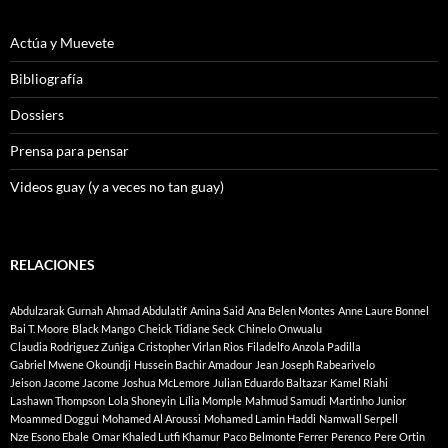
Actúa y Muevete
Bibliografía
Dossiers
Prensa para pensar
Videos guay (y a veces no tan guay)
RELACIONES
Abdulzarak Gurnah
Ahmad Abdulatif
Amina Said
Ana Belen Montes
Anne Laure Bonnel
Bai T. Moore
Black Mango
Cheick Tidiane Seck
Chinelo Onwualu
Claudia Rodriguez Zuñiga
Cristopher Virlan Rios
Filadelfo Anzola Padilla
Gabriel Mwene Okoundji
Hussein Bachir Amadour
Jean Joseph Rabearivelo
Jeison Jacome Jacome
Joshua McLemore
Julian Eduardo Baltazar
Kamel Riahi
Lashawn Thompson
Lola Shoneyin
Lília Momple
Mahmud Samudi
Martinho Junior
Moammed Doggui
Mohamed Al Aroussi
Mohamed Lamin Haddi
Namwall Serpell
Nze Esono Ebale
Omar Khaled Lutfi Khamur
Paco Belmonte Ferrer
Perenco
Pere Ortin