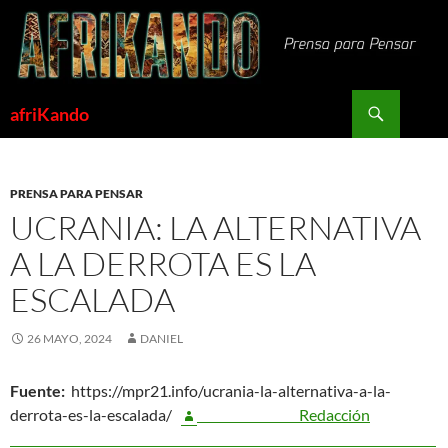
Saltar
al
contenido
Buscar
afriKando
PRENSA PARA PENSAR
UCRANIA: LA ALTERNATIVA
A LA DERROTA ES LA
ESCALADA
26 MAYO, 2024
DANIEL
Fuente:
https://mpr21.info/ucrania-la-alternativa-a-la-
derrota-es-la-escalada/
Redacción