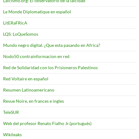
Laicismo.org: El observatorio de la laicidad
Le Monde Diplomatique en español
LitERaFRicA
LQS: LoQueSomos
Mundo negro digital. ¿Que esta pasando en Africa?
Nodo50 contrainformacion en red
Red de Solidaridad con los Prisioneros Palestinos
Red Voltaire en español
Resumen Latinoamericano
Revue Noire, en frances e ingles
TeleSUR
Web del profesor Renato Fialho Jr.(portugués)
Wikileaks