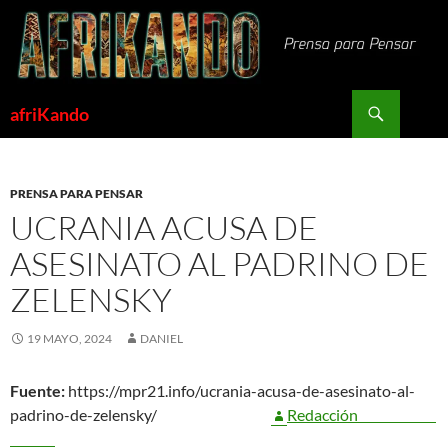
Saltar
al
contenido
Buscar
afriKando
PRENSA PARA PENSAR
UCRANIA ACUSA DE
ASESINATO AL PADRINO DE
ZELENSKY
19 MAYO, 2024
DANIEL
Fuente:
https://mpr21.info/ucrania-acusa-de-asesinato-al-
padrino-de-zelensky/
Redacción