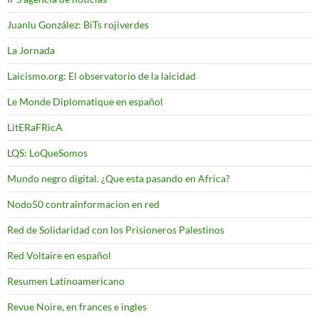
Juanlu González: BiTs rojiverdes
La Jornada
Laicismo.org: El observatorio de la laicidad
Le Monde Diplomatique en español
LitERaFRicA
LQS: LoQueSomos
Mundo negro digital. ¿Que esta pasando en Africa?
Nodo50 contrainformacion en red
Red de Solidaridad con los Prisioneros Palestinos
Red Voltaire en español
Resumen Latinoamericano
Revue Noire, en frances e ingles