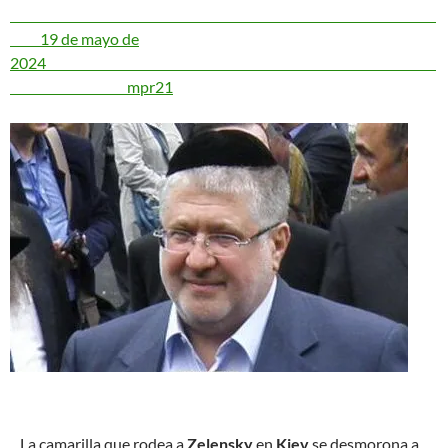
19 de mayo de
2024
mpr21
L
a camarilla que rodea a
Zelensky
en
Kiev
se desmorona a