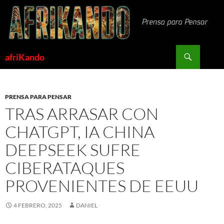
Saltar
al
contenido
Buscar
afriKando
PRENSA PARA PENSAR
TRAS ARRASAR CON
CHATGPT, IA CHINA
DEEPSEEK SUFRE
CIBERATAQUES
PROVENIENTES DE EEUU
4 FEBRERO, 2025
DANIEL