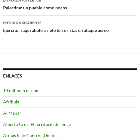
ENTRADA ANTERIOR
Navegación
Palestina: un pueblo como pocos
de
ENTRADA SIGUIENTE
entradas
Ejército iraquí abate a siete terroristas en ataque aéreo
ENLACES
14 milimetros.com
Afribuku
Al Manar
Alberto Cruz: El territorio del lince
Armas bajo Control (Unete…)