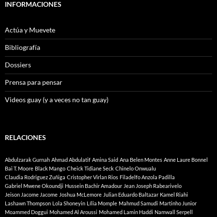
INFORMACIONES
Actúa y Muevete
Bibliografía
Dossiers
Prensa para pensar
Videos guay (y a veces no tan guay)
RELACIONES
Abdulzarak Gurnah
Ahmad Abdulatif
Amina Said
Ana Belen Montes
Anne Laure Bonnel
Bai T. Moore
Black Mango
Cheick Tidiane Seck
Chinelo Onwualu
Claudia Rodriguez Zuñiga
Cristopher Virlan Rios
Filadelfo Anzola Padilla
Gabriel Mwene Okoundji
Hussein Bachir Amadour
Jean Joseph Rabearivelo
Jeison Jacome Jacome
Joshua McLemore
Julian Eduardo Baltazar
Kamel Riahi
Lashawn Thompson
Lola Shoneyin
Lília Momple
Mahmud Samudi
Martinho Junior
Moammed Doggui
Mohamed Al Aroussi
Mohamed Lamin Haddi
Namwall Serpell