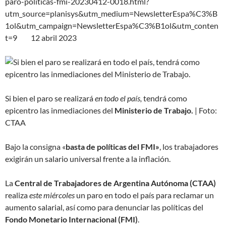
paro-politicas-fmi-20230412-0018.html?
utm_source=planisys&utm_medium=NewsletterEspa%C3%B
1ol&utm_campaign=NewsletterEspa%C3%B1ol&utm_conten
t=9 12 abril 2023
Si bien el paro se realizará
en todo el país,
tendrá como
epicentro las inmediaciones del
Ministerio de Trabajo.
| Foto:
CTAA
Bajo la consigna «
basta de políticas del FMI»
, los trabajadores
exigirán un salario universal frente a la inflación.
La
Central de Trabajadores de Argentina Autónoma (CTAA)
realiza
este miércoles
un paro en todo el país para reclamar un
aumento salarial, así como para denunciar las políticas del
Fondo Monetario Internacional (FMI)
.