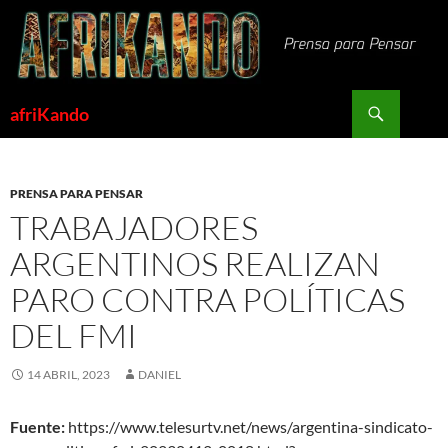
Saltar
al
contenido
Buscar
afriKando
PRENSA PARA PENSAR
TRABAJADORES
ARGENTINOS REALIZAN
PARO CONTRA POLÍTICAS
DEL FMI
14 ABRIL, 2023
DANIEL
Fuente:
https://www.telesurtv.net/news/argentina-sindicato-