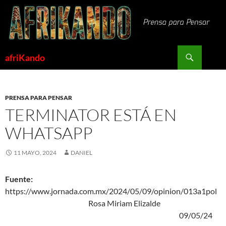
Saltar
al
contenido
Buscar
afriKando
PRENSA PARA PENSAR
TERMINATOR ESTÁ EN
WHATSAPP
11 MAYO, 2024
DANIEL
Fuente:
https://www.jornada.com.mx/2024/05/09/opinion/013a1pol
Rosa Miriam Elizalde
09/05/24