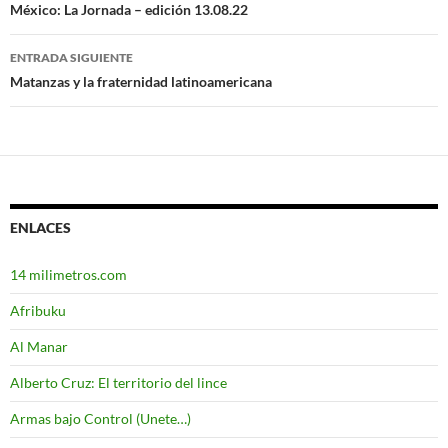
Navegación
México: La Jornada – edición 13.08.22
de
ENTRADA SIGUIENTE
entradas
Matanzas y la fraternidad latinoamericana
ENLACES
14 milimetros.com
Afribuku
Al Manar
Alberto Cruz: El territorio del lince
Armas bajo Control (Unete…)