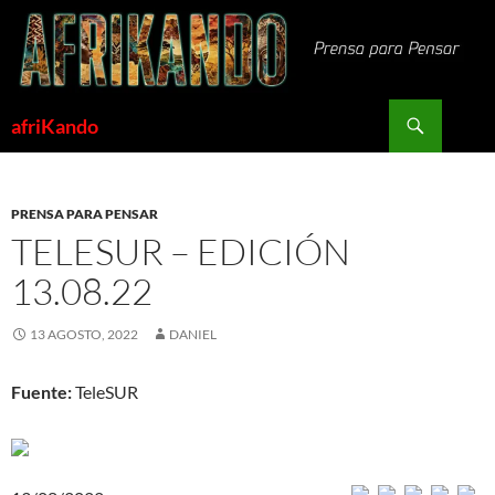
Saltar
al
contenido
Buscar
afriKando
PRENSA PARA PENSAR
TELESUR – EDICIÓN
13.08.22
13 AGOSTO, 2022
DANIEL
Fuente:
TeleSUR