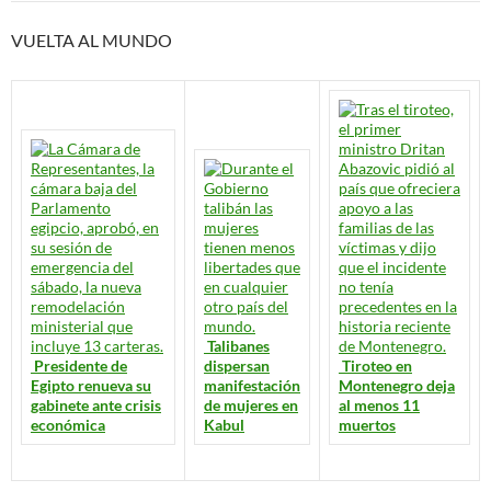
VUELTA AL MUNDO
Talibanes
Presidente de
dispersan
Tiroteo en
Egipto renueva su
manifestación
Montenegro deja
gabinete ante crisis
de mujeres en
al menos 11
económica
Kabul
muertos