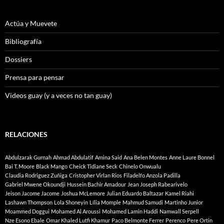
Actúa y Muevete
Bibliografía
Dossiers
Prensa para pensar
Videos guay (y a veces no tan guay)
RELACIONES
Abdulzarak Gurnah
Ahmad Abdulatif
Amina Said
Ana Belen Montes
Anne Laure Bonnel
Bai T. Moore
Black Mango
Cheick Tidiane Seck
Chinelo Onwualu
Claudia Rodriguez Zuñiga
Cristopher Virlan Rios
Filadelfo Anzola Padilla
Gabriel Mwene Okoundji
Hussein Bachir Amadour
Jean Joseph Rabearivelo
Jeison Jacome Jacome
Joshua McLemore
Julian Eduardo Baltazar
Kamel Riahi
Lashawn Thompson
Lola Shoneyin
Lília Momple
Mahmud Samudi
Martinho Junior
Moammed Doggui
Mohamed Al Aroussi
Mohamed Lamin Haddi
Namwall Serpell
Nze Esono Ebale
Omar Khaled Lutfi Khamur
Paco Belmonte Ferrer
Perenco
Pere Ortin