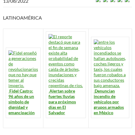
13/08/2022
LATINOAMÉRICA
Fidel Castro:
Alertan sobre
Denuncian
96 años de un
fuertes lluvias
incendio de
símbolo de
para próximos
vehículos por
dignidad y
días en El
grupos armados
emancipación
Salvador
en México