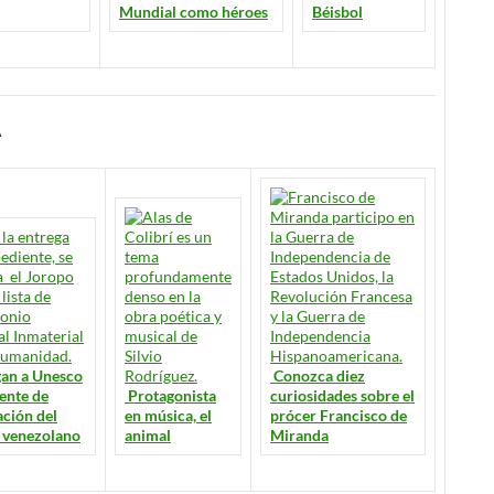
Mundial como héroes
Béisbol
A
gan a Unesco
Conozca diez
ente de
Protagonista
curiosidades sobre el
ación del
en música, el
prócer Francisco de
 venezolano
animal
Miranda