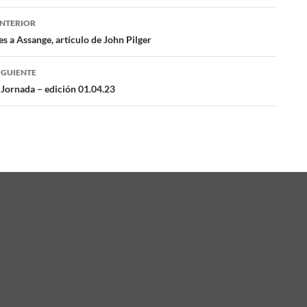
NTERIOR
ación
es a Assange, artículo de John Pilger
IGUIENTE
das
 Jornada – edición 01.04.23