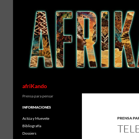
Saltar
al
contenido
Buscar
afriKando
Prensa para pensar
INFORMACIONES
PRENSA PA
Actúa y Muevete
TELE
Bibliografía
Dossiers