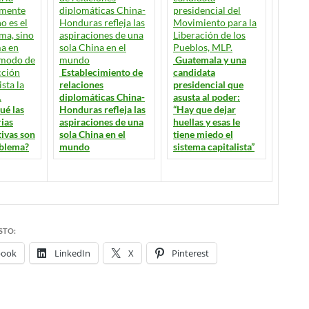
Guatemala y una
Establecimiento de
candidata
relaciones
presidencial que
diplomáticas China-
asusta al poder:
ué las
Honduras refleja las
“Hay que dejar
rias
aspiraciones de una
huellas y esas le
tivas son
sola China en el
tiene miedo el
blema?
mundo
sistema capitalista”
STO:
book
LinkedIn
X
Pinterest