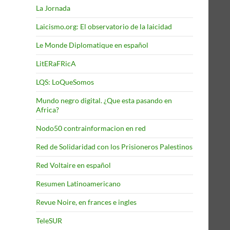
La Jornada
Laicismo.org: El observatorio de la laicidad
Le Monde Diplomatique en español
LitERaFRicA
LQS: LoQueSomos
Mundo negro digital. ¿Que esta pasando en
Africa?
Nodo50 contrainformacion en red
Red de Solidaridad con los Prisioneros Palestinos
Red Voltaire en español
Resumen Latinoamericano
Revue Noire, en frances e ingles
TeleSUR