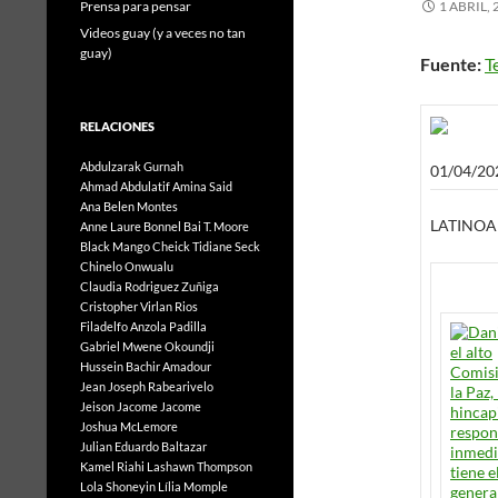
Prensa para pensar
1 ABRIL, 
Videos guay (y a veces no tan
guay)
Fuente:
T
RELACIONES
Abdulzarak Gurnah
01/04/20
Ahmad Abdulatif
Amina Said
Ana Belen Montes
LATINO
Anne Laure Bonnel
Bai T. Moore
Black Mango
Cheick Tidiane Seck
Chinelo Onwualu
Claudia Rodriguez Zuñiga
Cristopher Virlan Rios
Filadelfo Anzola Padilla
Gabriel Mwene Okoundji
Hussein Bachir Amadour
Jean Joseph Rabearivelo
Jeison Jacome Jacome
Joshua McLemore
Julian Eduardo Baltazar
Kamel Riahi
Lashawn Thompson
Lola Shoneyin
Lília Momple