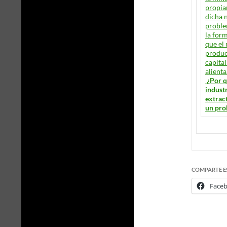
¿Por q
indust
extrac
un pro
COMPARTE E
Face