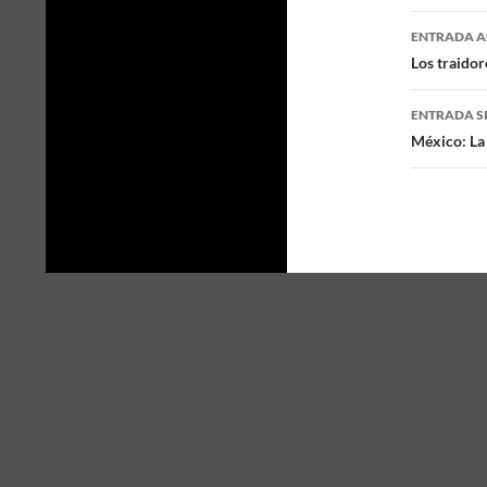
ENTRADA A
Naveg
Los traidor
de
ENTRADA S
entra
México: La