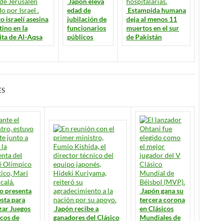
Japón eleva
edad de
Estampida humana
to israelí asesina
jubilación de
deja al menos 11
tino en la
funcionarios
muertos en el sur
ta de Al-Aqsa
públicos
de Pakistán
ES
o presenta
Japón gana su
sta para
tercera corona
zar Juegos
Japón recibe a
en Clásicos
cos de
ganadores del Clásico
Mundiales de