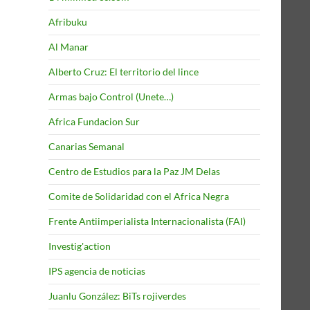
Afribuku
Al Manar
Alberto Cruz: El territorio del lince
Armas bajo Control (Unete…)
Africa Fundacion Sur
Canarias Semanal
Centro de Estudios para la Paz JM Delas
Comite de Solidaridad con el Africa Negra
Frente Antiimperialista Internacionalista (FAI)
Investig'action
IPS agencia de noticias
Juanlu González: BiTs rojiverdes