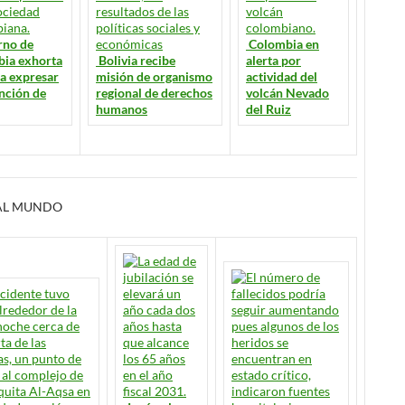
rno de
Colombia en
ia exhorta
Bolivia recibe
alerta por
 a expresar
misión de organismo
actividad del
ención de
regional de derechos
volcán Nevado
humanos
del Ruiz
AL MUNDO