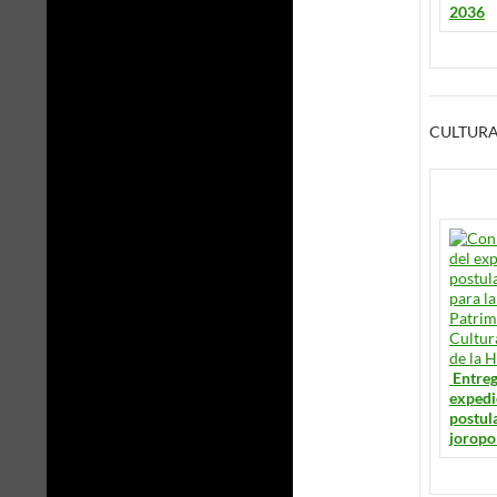
2036
CULTUR
Entre
expedi
postul
joropo