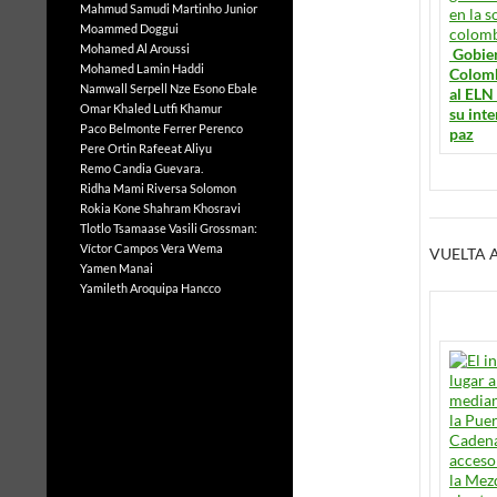
Mahmud Samudi
Martinho Junior
Moammed Doggui
Mohamed Al Aroussi
Gobie
Mohamed Lamin Haddi
Colomb
Namwall Serpell
Nze Esono Ebale
al ELN
Omar Khaled Lutfi Khamur
su int
Paco Belmonte Ferrer
Perenco
paz
Pere Ortin
Rafeeat Aliyu
Remo Candia Guevara.
Ridha Mami
Riversa Solomon
Rokia Kone
Shahram Khosravi
Tlotlo Tsamaase
Vasili Grossman:
Víctor Campos Vera
Wema
VUELTA 
Yamen Manai
Yamileth Aroquipa Hancco