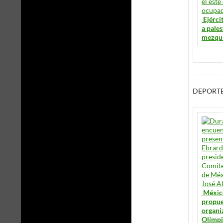
Ejérci
a pales
mezqui
DEPORT
Méxic
propue
organi
Olímpi