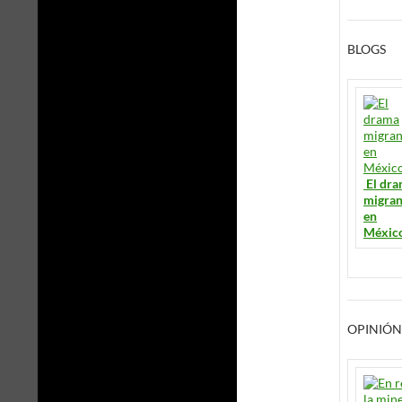
BLOGS
El dr
migran
en
Méxic
OPINIÓN