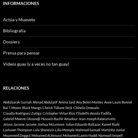
INFORMACIONES
Actúa y Muevete
Bibliografía
Dossiers
Prensa para pensar
Videos guay (y a veces no tan guay)
RELACIONES
Abdulzarak Gurnah
Ahmad Abdulatif
Amina Said
Ana Belen Montes
Anne Laure Bonnel
Bai T. Moore
Black Mango
Cheick Tidiane Seck
Chinelo Onwualu
Claudia Rodriguez Zuñiga
Cristopher Virlan Rios
Filadelfo Anzola Padilla
Gabriel Mwene Okoundji
Hussein Bachir Amadour
Jean Joseph Rabearivelo
Jeison Jacome Jacome
Joshua McLemore
Julian Eduardo Baltazar
Kamel Riahi
Lashawn Thompson
Lola Shoneyin
Lília Momple
Mahmud Samudi
Martinho Junior
Moammed Doggui
Mohamed Al Aroussi
Mohamed Lamin Haddi
Namwall Serpell