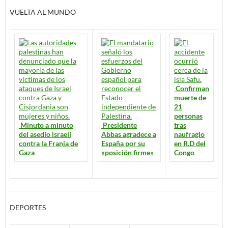
VUELTA AL MUNDO
Confirman
muerte de
21
personas
Minuto a minuto
Presidente
tras
del asedio israelí
Abbas agradece a
naufragio
contra la Franja de
España por su
en R.D del
Gaza
«posición firme»
Congo
DEPORTES