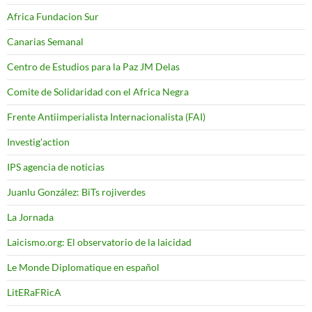
Africa Fundacion Sur
Canarias Semanal
Centro de Estudios para la Paz JM Delas
Comite de Solidaridad con el Africa Negra
Frente Antiimperialista Internacionalista (FAI)
Investig'action
IPS agencia de noticias
Juanlu González: BiTs rojiverdes
La Jornada
Laicismo.org: El observatorio de la laicidad
Le Monde Diplomatique en español
LitERaFRicA