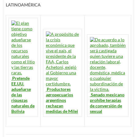
LATINOAMÉRICA
Pretende
EE.UU.
adueñarse
Productores
de las
agropecuarios
Senado mexicano
riquezas
argentinos
prohíbe terapias
naturales de
rechazan
de conversión de
Bolivia
medidas de Milei
sexual