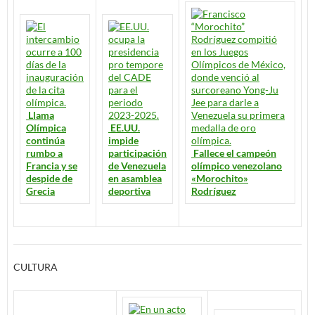
Llama
Olímpica
EE.UU.
continúa
impide
rumbo a
participación
Fallece el campeón
Francia y se
de Venezuela
olímpico venezolano
despide de
en asamblea
«Morochito»
Grecia
deportiva
Rodríguez
CULTURA