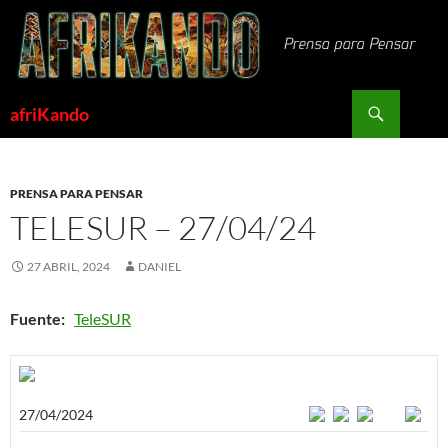
Saltar
al
contenido
Buscar
afriKando
PRENSA PARA PENSAR
TELESUR – 27/04/24
27 ABRIL, 2024
DANIEL
Fuente:
TeleSUR
27/04/2024