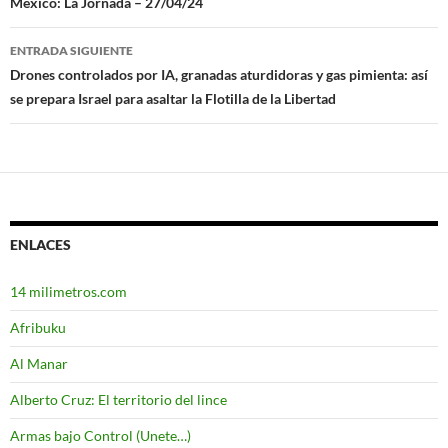
Navegación
México: La Jornada – 27/04/24
de
ENTRADA SIGUIENTE
entradas
Drones controlados por IA, granadas aturdidoras y gas pimienta: así
se prepara Israel para asaltar la Flotilla de la Libertad
ENLACES
14 milimetros.com
Afribuku
Al Manar
Alberto Cruz: El territorio del lince
Armas bajo Control (Unete…)