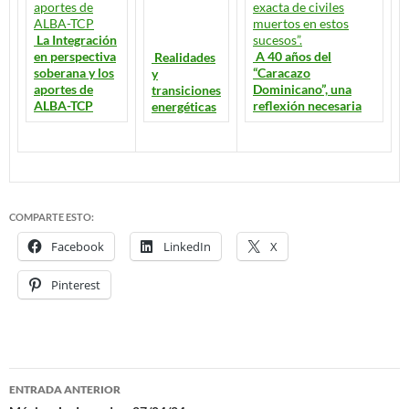
La Integración
en perspectiva
A 40 años del
Realidades
soberana y los
“Caracazo
y
aportes de
Dominicano”, una
transiciones
ALBA-TCP
reflexión necesaria
energéticas
COMPARTE ESTO:
Facebook
LinkedIn
X
Pinterest
ENTRADA ANTERIOR