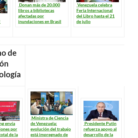
Venezuela celebra
Donan más de 20.000
Feria Internacional
libros a bibliotecas
del Libro hasta el 21
afectadas por
de julio
inundaciones en Brasil
!
ología
Ministra de Ciencia
Presidente Putin
de Venezuela:
ng envía
refuerza apoyo al
evolución del trabajo
ciones por
desarrollo de la
está impregnado de
total de la