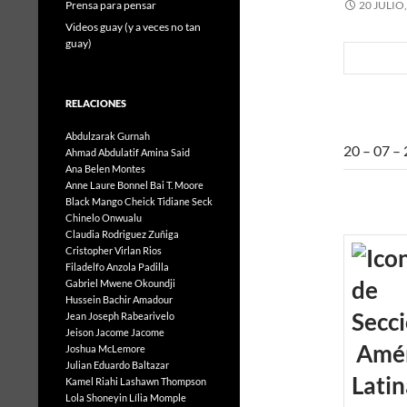
Prensa para pensar
20 JULIO
Videos guay (y a veces no tan
guay)
RELACIONES
Abdulzarak Gurnah
20 – 07 –
Ahmad Abdulatif
Amina Said
Ana Belen Montes
Anne Laure Bonnel
Bai T. Moore
Black Mango
Cheick Tidiane Seck
Chinelo Onwualu
Claudia Rodriguez Zuñiga
Cristopher Virlan Rios
Filadelfo Anzola Padilla
Gabriel Mwene Okoundji
Hussein Bachir Amadour
Jean Joseph Rabearivelo
Jeison Jacome Jacome
Amér
Joshua McLemore
Julian Eduardo Baltazar
Latin
Kamel Riahi
Lashawn Thompson
Lola Shoneyin
Lília Momple