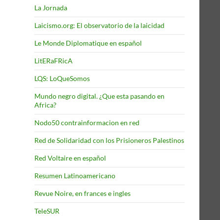
La Jornada
Laicismo.org: El observatorio de la laicidad
Le Monde Diplomatique en español
LitERaFRicA
LQS: LoQueSomos
Mundo negro digital. ¿Que esta pasando en
Africa?
Nodo50 contrainformacion en red
Red de Solidaridad con los Prisioneros Palestinos
Red Voltaire en español
Resumen Latinoamericano
Revue Noire, en frances e ingles
TeleSUR