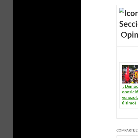
Opin
¿Democr
oposici
venezola
último)
COMPARTE E