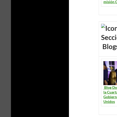
misión 
Blog
Blog Do
la Cuart
Gobiern
Unidos