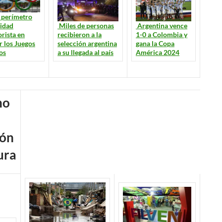
 perímetro
ridad
Argentina vence
Miles de personas
orista en
1-0 a Colombia y
recibieron a la
r los Juegos
gana la Copa
selección argentina
os
América 2024
a su llegada al país
ura