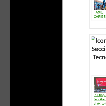
¡AXE,
CARIBE
Tecn
Xi Jinpi
felicita
el éxito 