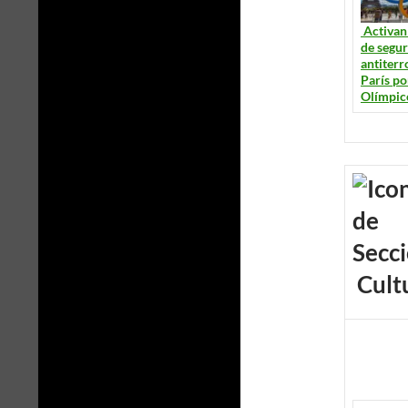
Activan
de segu
antiterr
París po
Olímpic
Cult