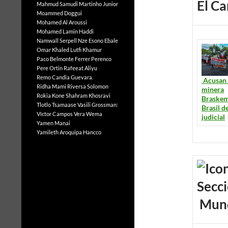
El Ca
Mahmud Samudi
Martinho Junior
Moammed Doggui
Mohamed Al Aroussi
Mohamed Lamin Haddi
Namwall Serpell
Nze Esono Ebale
Omar Khaled Lutfi Khamur
Paco Belmonte Ferrer
Perenco
Pere Ortin
Rafeeat Aliyu
Remo Candia Guevara.
Acusan 
Ridha Mami
Riversa Solomon
minera
Rokia Kone
Shahram Khosravi
Braskem
Tlotlo Tsamaase
Vasili Grossman:
Brasil d
Víctor Campos Vera
Wema
judicial
Yamen Manai
Yamileth Aroquipa Hancco
Mun