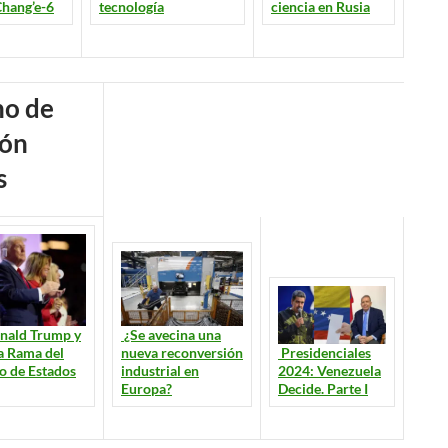
ciencia en Rusia
tecnología
Chang’e-6
s
nald Trump y
¿Se avecina una
a Rama del
nueva reconversión
Presidenciales
o de Estados
industrial en
2024: Venezuela
Europa?
Decide. Parte I