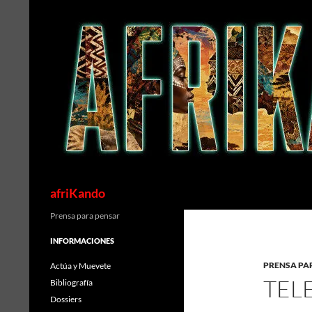
Saltar
al
contenido
Buscar
afriKando
Prensa para pensar
INFORMACIONES
PRENSA PA
Actúa y Muevete
TELE
Bibliografía
Dossiers