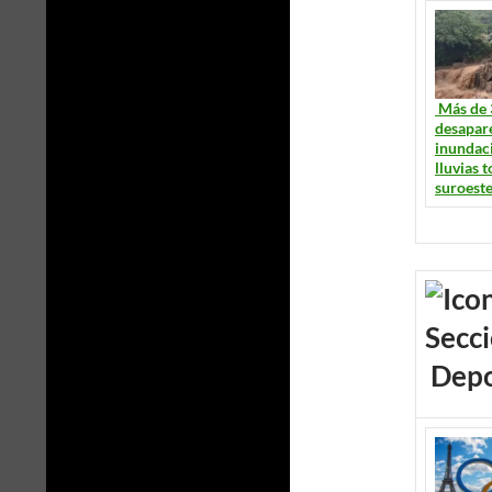
Más de 
desapare
inundac
lluvias 
suroest
Depo