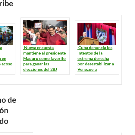
ribe
a
Cuba denuncia los
Nueva encuesta
intentos de la
mantiene al presidente
 en
extrema derecha
Maduro como favorito
e acoso
por desestabilizar a
para ganar las
Venezuela
elecciones del 28J
do