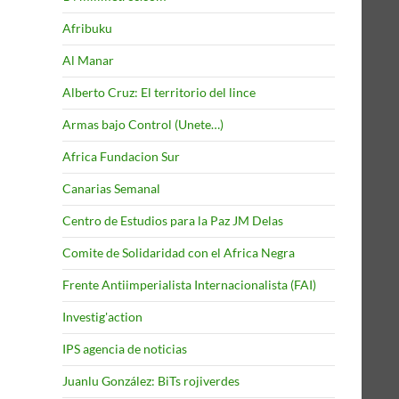
Afribuku
Al Manar
Alberto Cruz: El territorio del lince
Armas bajo Control (Unete…)
Africa Fundacion Sur
Canarias Semanal
Centro de Estudios para la Paz JM Delas
Comite de Solidaridad con el Africa Negra
Frente Antiimperialista Internacionalista (FAI)
Investig'action
IPS agencia de noticias
Juanlu González: BiTs rojiverdes