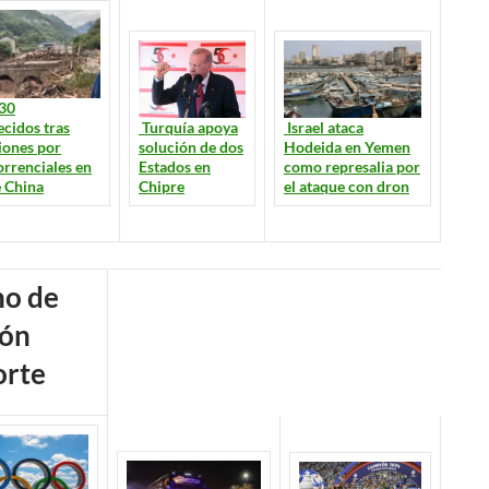
30
Turquía apoya
Israel ataca
cidos tras
solución de dos
Hodeida en Yemen
iones por
Estados en
como represalia por
torrenciales en
Chipre
el ataque con dron
e China
rte