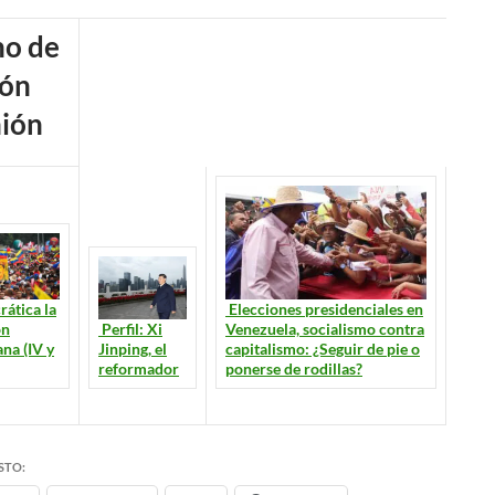
ión
Elecciones presidenciales en
ática la
Venezuela, socialismo contra
Perfil: Xi
ón
capitalismo: ¿Seguir de pie o
Jinping, el
na (IV y
ponerse de rodillas?
reformador
STO: