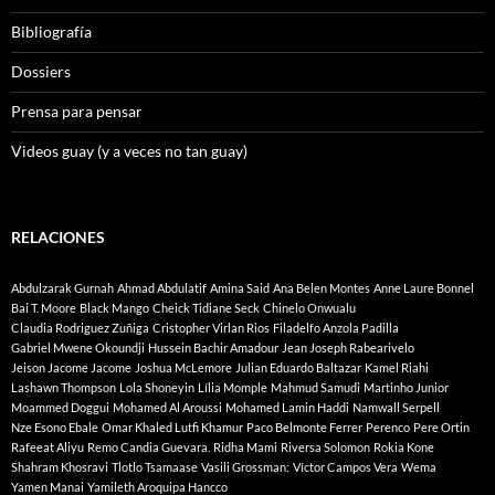
Bibliografía
Dossiers
Prensa para pensar
Videos guay (y a veces no tan guay)
RELACIONES
Abdulzarak Gurnah
Ahmad Abdulatif
Amina Said
Ana Belen Montes
Anne Laure Bonnel
Bai T. Moore
Black Mango
Cheick Tidiane Seck
Chinelo Onwualu
Claudia Rodriguez Zuñiga
Cristopher Virlan Rios
Filadelfo Anzola Padilla
Gabriel Mwene Okoundji
Hussein Bachir Amadour
Jean Joseph Rabearivelo
Jeison Jacome Jacome
Joshua McLemore
Julian Eduardo Baltazar
Kamel Riahi
Lashawn Thompson
Lola Shoneyin
Lília Momple
Mahmud Samudi
Martinho Junior
Moammed Doggui
Mohamed Al Aroussi
Mohamed Lamin Haddi
Namwall Serpell
Nze Esono Ebale
Omar Khaled Lutfi Khamur
Paco Belmonte Ferrer
Perenco
Pere Ortin
Rafeeat Aliyu
Remo Candia Guevara.
Ridha Mami
Riversa Solomon
Rokia Kone
Shahram Khosravi
Tlotlo Tsamaase
Vasili Grossman:
Víctor Campos Vera
Wema
Yamen Manai
Yamileth Aroquipa Hancco