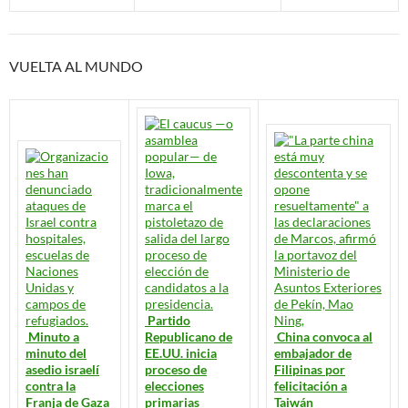
VUELTA AL MUNDO
Partido
Minuto a
Republicano de
China convoca al
minuto del
EE.UU. inicia
embajador de
asedio israelí
proceso de
Filipinas por
contra la
elecciones
felicitación a
Franja de Gaza
primarias
Taiwán