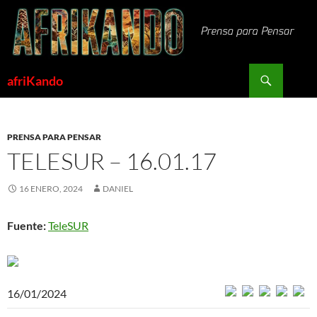
Saltar
al
contenido
Buscar
afriKando
PRENSA PARA PENSAR
TELESUR – 16.01.17
16 ENERO, 2024
DANIEL
Fuente:
TeleSUR
16/01/2024