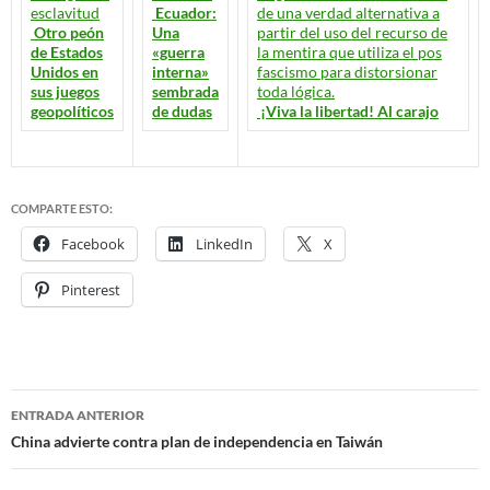
Ecuador:
Otro peón
Una
de Estados
«guerra
Unidos en
interna»
sus juegos
sembrada
geopolíticos
de dudas
¡Viva la libertad! Al carajo
COMPARTE ESTO:
Facebook
LinkedIn
X
Pinterest
ENTRADA ANTERIOR
Navegación
China advierte contra plan de independencia en Taiwán
de