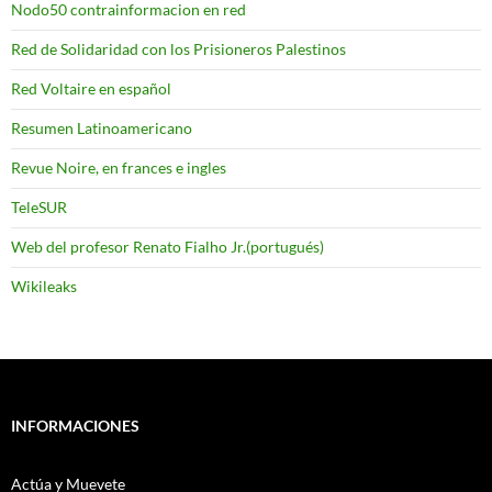
Nodo50 contrainformacion en red
Red de Solidaridad con los Prisioneros Palestinos
Red Voltaire en español
Resumen Latinoamericano
Revue Noire, en frances e ingles
TeleSUR
Web del profesor Renato Fialho Jr.(portugués)
Wikileaks
INFORMACIONES
Actúa y Muevete