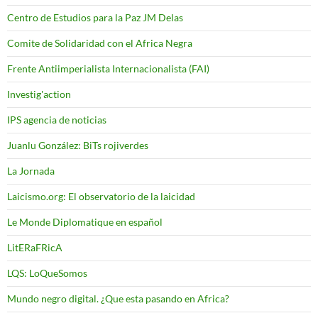
Centro de Estudios para la Paz JM Delas
Comite de Solidaridad con el Africa Negra
Frente Antiimperialista Internacionalista (FAI)
Investig'action
IPS agencia de noticias
Juanlu González: BiTs rojiverdes
La Jornada
Laicismo.org: El observatorio de la laicidad
Le Monde Diplomatique en español
LitERaFRicA
LQS: LoQueSomos
Mundo negro digital. ¿Que esta pasando en Africa?