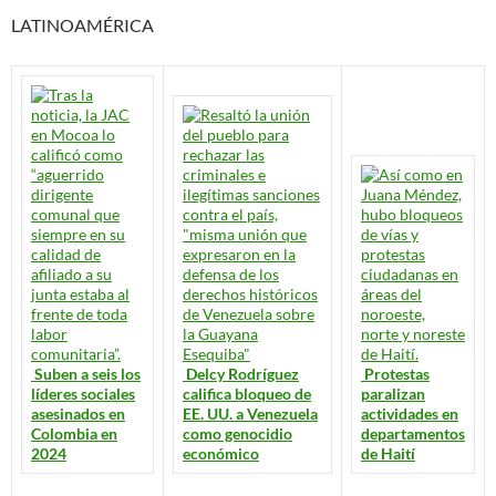
LATINOAMÉRICA
Suben a seis los
Delcy Rodríguez
Protestas
líderes sociales
califica bloqueo de
paralizan
asesinados en
EE. UU. a Venezuela
actividades en
Colombia en
como genocidio
departamentos
2024
económico
de Haití