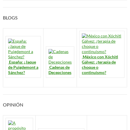
BLOGS
México con Xóchitl
España: ¿Jaque
Gálvez: ¿terapia de
de Puigdemont a
Cadenas de
choque o
Sánchez?
Decepciones
continuismo?
OPINIÓN