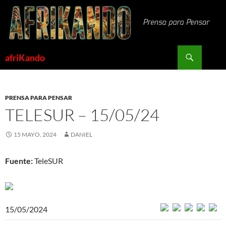
Saltar
al
contenido
Buscar
afriKando
PRENSA PARA PENSAR
TELESUR – 15/05/24
15 MAYO, 2024
DANIEL
Fuente:
TeleSUR
15/05/2024