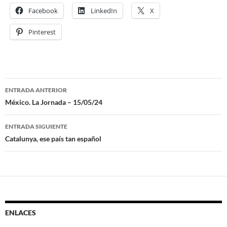
Facebook
LinkedIn
X
Pinterest
ENTRADA ANTERIOR
Navegación
México. La Jornada – 15/05/24
de
ENTRADA SIGUIENTE
entradas
Catalunya, ese país tan español
ENLACES