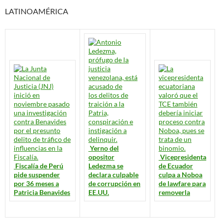
LATINOAMÉRICA
Yerno del
opositor
Vicepresidenta
Fiscalía de Perú
Ledezma se
de Ecuador
pide suspender
declara culpable
culpa a Noboa
por 36 meses a
de corrupción en
de lawfare para
Patricia Benavides
EE.UU.
removerla