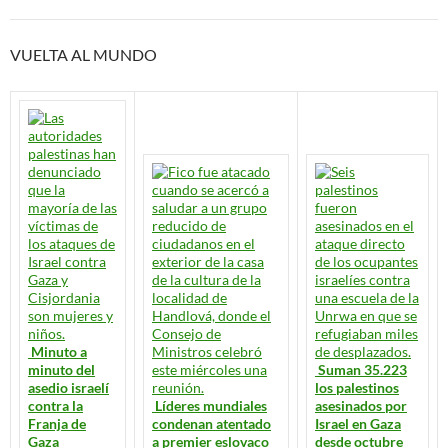
VUELTA AL MUNDO
Minuto a
minuto del
Suman 35.223
asedio israelí
los palestinos
contra la
Líderes mundiales
asesinados por
Franja de
condenan atentado
Israel en Gaza
Gaza
a premier eslovaco
desde octubre