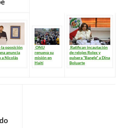
be
 la oposición
ONU
Ratifican incautación
ana anuncia
renueva su
de relojes Rolex y
 a Nicolás
misión en
pulsera “Bangle” a Dina
Haití
Boluarte
do