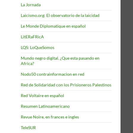
La Jornada
Laicismo.org: El observatorio de la laicidad
Le Monde Diplomatique en español
LitERaFRicA
LQS: LoQueSomos
Mundo negro digital. ¿Que esta pasando en
Africa?
Nodo50 contrainformacion en red
Red de Solidaridad con los Prisioneros Palestinos
Red Voltaire en español
Resumen Latinoamericano
Revue Noire, en frances e ingles
TeleSUR