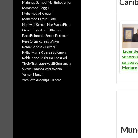
Cari
Mahmud Samudi
Martinho Junior
Moammed Doggui
Mohamed Al Aroussi
Mohamed Lamin Haddi
Namwall Serpell
Nze Esono Ebale
Omar Khaled Lutfi Khamur
Paco Belmonte Ferrer
Perenco
Pere Ortin
Rafeeat Aliyu
Remo Candia Guevara.
Líder de
Ridha Mami
Riversa Solomon
venezol
Rokia Kone
Shahram Khosravi
su apoyo
Tlotlo Tsamaase
Vasili Grossman:
Maduro
Víctor Campos Vera
Wema
Yamen Manai
Yamileth Aroquipa Hancco
Mun