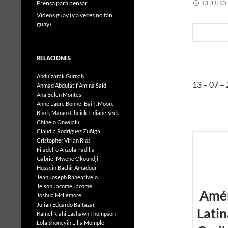
Prensa para pensar
13 JULIO
Videos guay (y a veces no tan
guay)
RELACIONES
Abdulzarak Gurnah
13 – 07 –
Ahmad Abdulatif
Amina Said
Ana Belen Montes
Anne Laure Bonnel
Bai T. Moore
Black Mango
Cheick Tidiane Seck
Chinelo Onwualu
Claudia Rodriguez Zuñiga
Cristopher Virlan Rios
Filadelfo Anzola Padilla
Gabriel Mwene Okoundji
Hussein Bachir Amadour
Jean Joseph Rabearivelo
Jeison Jacome Jacome
Amér
Joshua McLemore
Julian Eduardo Baltazar
Latin
Kamel Riahi
Lashawn Thompson
Lola Shoneyin
Lília Momple