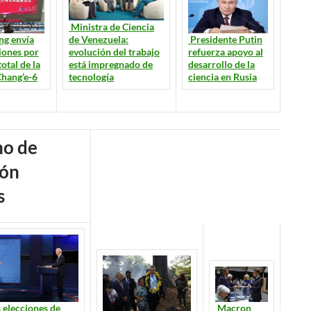
Ministra de Ciencia
Presidente Putin
de Venezuela:
ng envía
refuerza apoyo al
evolución del trabajo
ciones por
desarrollo de la
está impregnado de
total de la
ciencia en Rusia
tecnología
Chang’e-6
s
Macron
s elecciones de