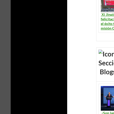
Xi Jinpi
felicita
el éxito 
misión 
Blog
¿Son la