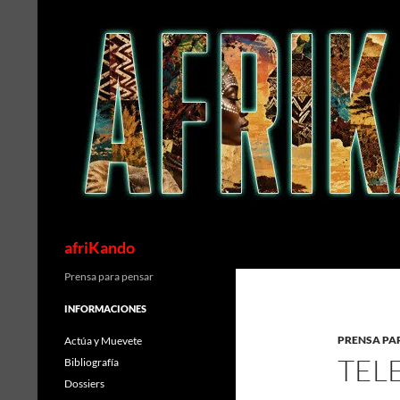
Saltar
al
contenido
Buscar
afriKando
Prensa para pensar
INFORMACIONES
PRENSA PA
Actúa y Muevete
TELE
Bibliografía
Dossiers