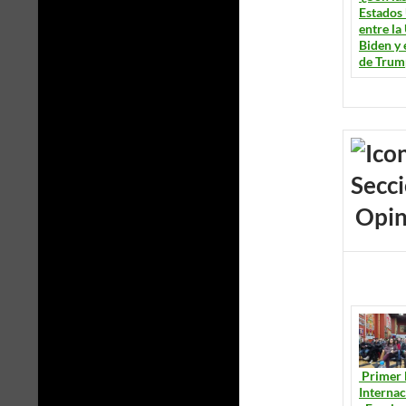
Estados
entre la
Biden y 
de Trum
Opin
Primer 
Internac