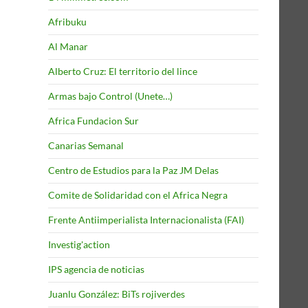
Afribuku
Al Manar
Alberto Cruz: El territorio del lince
Armas bajo Control (Unete…)
Africa Fundacion Sur
Canarias Semanal
Centro de Estudios para la Paz JM Delas
Comite de Solidaridad con el Africa Negra
Frente Antiimperialista Internacionalista (FAI)
Investig'action
IPS agencia de noticias
Juanlu González: BiTs rojiverdes