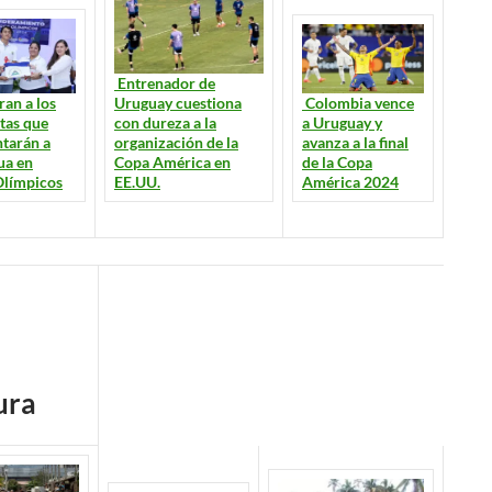
Entrenador de
Colombia vence
Uruguay cuestiona
an a los
a Uruguay y
con dureza a la
tas que
avanza a la final
organización de la
ntarán a
de la Copa
Copa América en
ua en
América 2024
EE.UU.
Olímpicos
ura