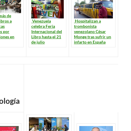
más de
Venezuela
ibros a
Hospitalizan a
celebra Feria
cas
trombonista
Internacional del
s por
venezolano César
Libro hasta el 21
iones en
Monge tras sufrir un
de julio
infarto en España
ología