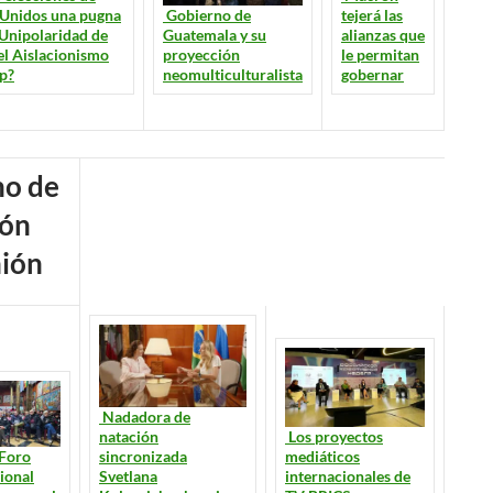
Gobierno de
tejerá las
 Unidos una pugna
Guatemala y su
alianzas que
 Unipolaridad de
proyección
le permitan
el Aislacionismo
neomulticulturalista
gobernar
p?
ión
Nadadora de
Los proyectos
natación
mediáticos
Foro
sincronizada
internacionales de
ional
Svetlana