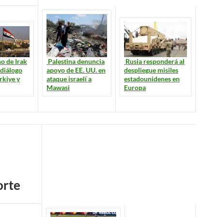
o de Irak
Palestina denuncia
Rusia responderá al
 diálogo
apoyo de EE. UU. en
despliegue misiles
rkiye y
ataque israelí a
estadounidenes en
Mawasi
Europa
rte