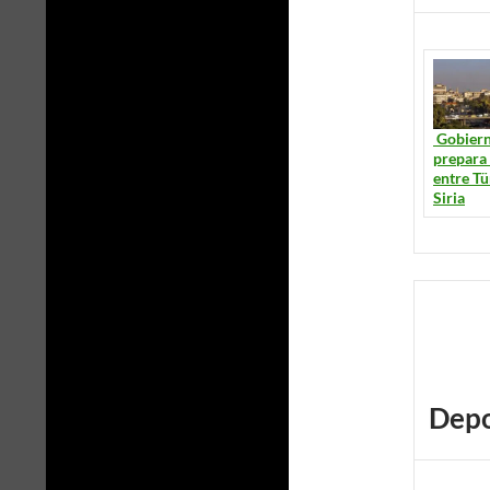
Gobiern
prepara
entre Tü
Siria
Depo