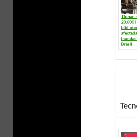
Donan 
20.000 l
bibliote
afectada
inundac
Brasil
Tecn