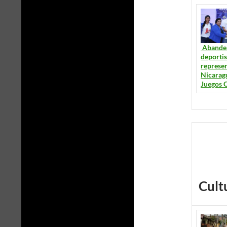
Abander
deportis
represe
Nicarag
Juegos 
Cult