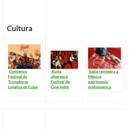
Cultura
Comienza
Rusia
Italia reintegra a
Festival de
albergará
México
Trovadores
Festival de
patrimonio
Longina en Cuba
Cine Indio
prehispánico