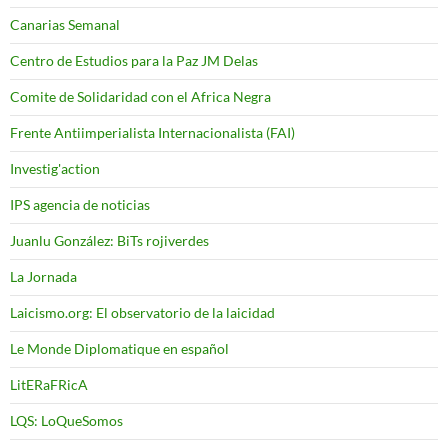
Canarias Semanal
Centro de Estudios para la Paz JM Delas
Comite de Solidaridad con el Africa Negra
Frente Antiimperialista Internacionalista (FAI)
Investig'action
IPS agencia de noticias
Juanlu González: BiTs rojiverdes
La Jornada
Laicismo.org: El observatorio de la laicidad
Le Monde Diplomatique en español
LitERaFRicA
LQS: LoQueSomos