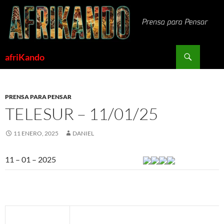
Saltar
al
contenido
Buscar
afriKando
PRENSA PARA PENSAR
TELESUR – 11/01/25
11 ENERO, 2025
DANIEL
11 – 01 – 2025