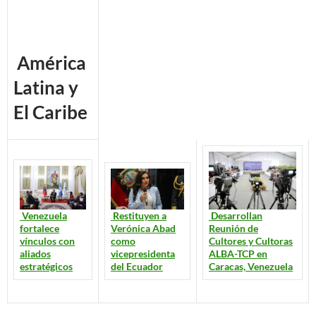
América
Latina y
El Caribe
Restituyen a
Venezuela
Desarrollan
Verónica Abad
fortalece
Reunión de
como
vínculos con
Cultores y Cultoras
vicepresidenta
aliados
ALBA-TCP en
del Ecuador
estratégicos
Caracas, Venezuela