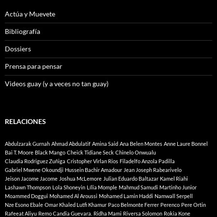
Actúa y Muevete
Bibliografía
Dossiers
Prensa para pensar
Videos guay (y a veces no tan guay)
RELACIONES
Abdulzarak Gurnah
Ahmad Abdulatif
Amina Said
Ana Belen Montes
Anne Laure Bonnel
Bai T. Moore
Black Mango
Cheick Tidiane Seck
Chinelo Onwualu
Claudia Rodriguez Zuñiga
Cristopher Virlan Rios
Filadelfo Anzola Padilla
Gabriel Mwene Okoundji
Hussein Bachir Amadour
Jean Joseph Rabearivelo
Jeison Jacome Jacome
Joshua McLemore
Julian Eduardo Baltazar
Kamel Riahi
Lashawn Thompson
Lola Shoneyin
Lília Momple
Mahmud Samudi
Martinho Junior
Moammed Doggui
Mohamed Al Aroussi
Mohamed Lamin Haddi
Namwall Serpell
Nze Esono Ebale
Omar Khaled Lutfi Khamur
Paco Belmonte Ferrer
Perenco
Pere Ortin
Rafeeat Aliyu
Remo Candia Guevara.
Ridha Mami
Riversa Solomon
Rokia Kone