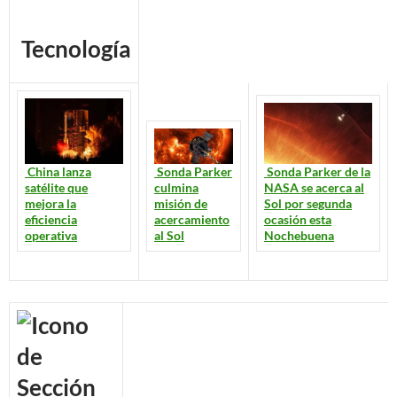
Tecnología
Sonda Parker de la
Sonda Parker
China lanza
NASA se acerca al
culmina
satélite que
Sol por segunda
misión de
mejora la
ocasión esta
acercamiento
eficiencia
Nochebuena
al Sol
operativa