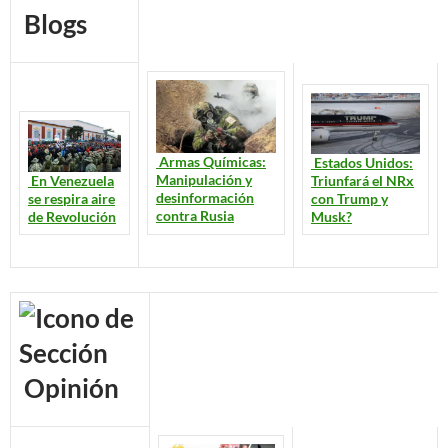
Blogs
Armas Químicas:
Estados Unidos:
Manipulación y
En Venezuela
Triunfará el NRx
desinformación
se respira aire
con Trump y
contra Rusia
de Revolución
Musk?
Opinión