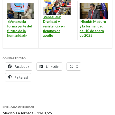
Venezuela:
«Venezuela
Dignidad y
Nicolás Maduro
forma parte del
resistencia en
y la formalidad
futuro de la
tiempos de
del 10 de enero
humanidad»
asedio
de 2025
COMPARTE ESTO:
Facebook
LinkedIn
X
Pinterest
ENTRADA ANTERIOR
Navegación
México. La Jornada – 11/01/25