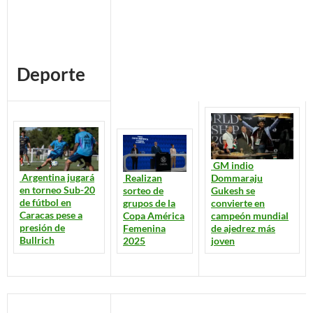
Deporte
GM indio
Argentina jugará
Realizan
Dommaraju
en torneo Sub-20
sorteo de
Gukesh se
de fútbol en
grupos de la
convierte en
Caracas pese a
Copa América
campeón mundial
presión de
Femenina
de ajedrez más
Bullrich
2025
joven