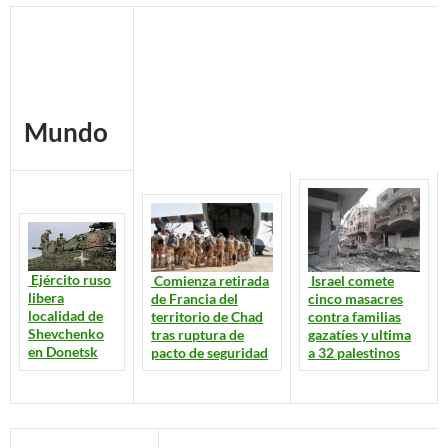
Mundo
Ejército ruso
Comienza retirada
Israel comete
libera
de Francia del
cinco masacres
localidad de
territorio de Chad
contra familias
Shevchenko
tras ruptura de
gazatíes y ultima
en Donetsk
pacto de seguridad
a 32 palestinos