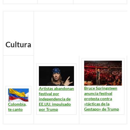
Cultura
Bruce Springsteen
Artistas abandonan
anuncia festival
festival por
protesta contra
independencia de
«tácticas de la
EE.UU. impulsado
Colombia,
Gestapo» de Trump
por Trump
te canto