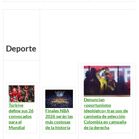
Deporte
Denuncian
«oportunismo
Türkiye
ideológico» tras uso de
define sus 26
Finales NBA
camiseta de selección
convocados
2026 serán las
Colombia en campaña
para el
más costosas
de la derecha
Mundial
de la historia