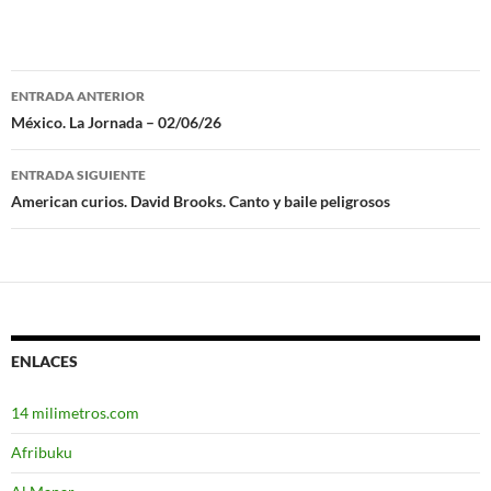
ENTRADA ANTERIOR
Navegación
México. La Jornada – 02/06/26
de
ENTRADA SIGUIENTE
entradas
American curios. David Brooks. Canto y baile peligrosos
ENLACES
14 milimetros.com
Afribuku