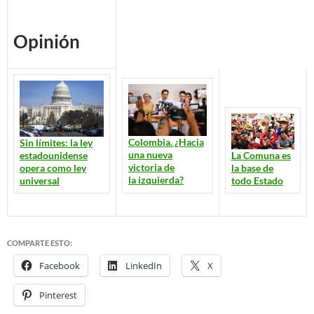
Opinión
Colombia. ¿Hacia
Sin límites: la ley
una nueva
La Comuna es
estadounidense
victoria de
la base de
opera como ley
la izquierda?
todo Estado
universal
COMPARTE ESTO:
Facebook
LinkedIn
X
Pinterest