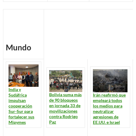
Mundo
India y
Bolivia suma más
Irán reafirmó que
Sudáfrica
de 90 bloqueos
empleará todos
impulsan
en jornada 33 de
los medios para
cooperación
movilizaciones
neutralizar
Sur-Sur para
contra Rodrigo
agresiones de
fortalecer sus
Paz
EE.UU. e Israel
Mipymes