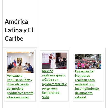
América
Latina y El
Caribe
México
Docentes de
reafirma apoyo
Venezuela
Honduras
a Cuba con
impulsa solidez y
realizan paro
ayuda material y
diversificación
nacional por
programa
del modelo
incumplimiento
Sembrando
productivo frente
de aumento
Vida
a las sanciones
salarial