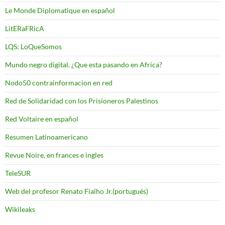
Le Monde Diplomatique en español
LitERaFRicA
LQS: LoQueSomos
Mundo negro digital. ¿Que esta pasando en Africa?
Nodo50 contrainformacion en red
Red de Solidaridad con los Prisioneros Palestinos
Red Voltaire en español
Resumen Latinoamericano
Revue Noire, en frances e ingles
TeleSUR
Web del profesor Renato Fialho Jr.(portugués)
Wikileaks