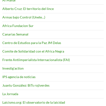
Al Manar
Alberto Cruz: El territorio del lince
Armas bajo Control (Unete…)
Africa Fundacion Sur
Canarias Semanal
Centro de Estudios para la Paz JM Delas
Comite de Solidaridad con el Africa Negra
Frente Antiimperialista Internacionalista (FAI)
Investig'action
IPS agencia de noticias
Juanlu González: BiTs rojiverdes
La Jornada
Laicismo.org: El observatorio de la laicidad