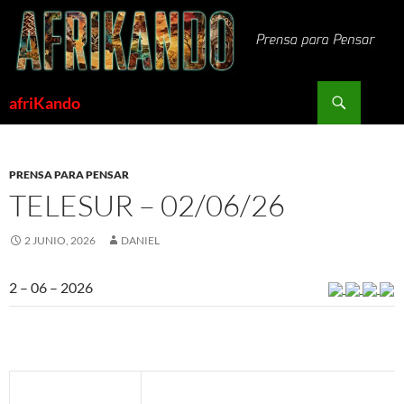
Saltar
al
contenido
Buscar
afriKando
PRENSA PARA PENSAR
TELESUR – 02/06/26
2 JUNIO, 2026
DANIEL
2 – 06 – 2026