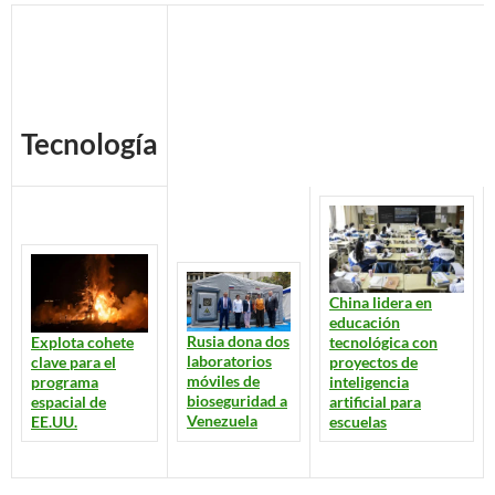
Tecnología
China lidera en
educación
Rusia dona dos
tecnológica con
Explota cohete
laboratorios
proyectos de
clave para el
móviles de
inteligencia
programa
bioseguridad a
artificial para
espacial de
Venezuela
escuelas
EE.UU.