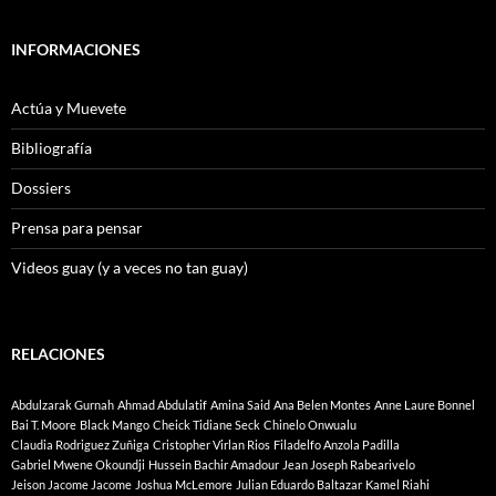
INFORMACIONES
Actúa y Muevete
Bibliografía
Dossiers
Prensa para pensar
Videos guay (y a veces no tan guay)
RELACIONES
Abdulzarak Gurnah
Ahmad Abdulatif
Amina Said
Ana Belen Montes
Anne Laure Bonnel
Bai T. Moore
Black Mango
Cheick Tidiane Seck
Chinelo Onwualu
Claudia Rodriguez Zuñiga
Cristopher Virlan Rios
Filadelfo Anzola Padilla
Gabriel Mwene Okoundji
Hussein Bachir Amadour
Jean Joseph Rabearivelo
Jeison Jacome Jacome
Joshua McLemore
Julian Eduardo Baltazar
Kamel Riahi