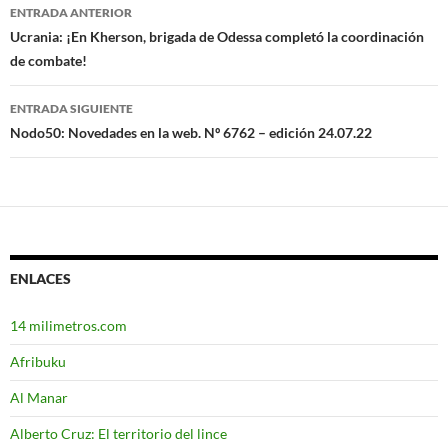
ENTRADA ANTERIOR
Navegación
Ucrania: ¡En Kherson, brigada de Odessa completó la coordinación
de combate!
de
entradas
ENTRADA SIGUIENTE
Nodo50: Novedades en la web. Nº 6762 – edición 24.07.22
ENLACES
14 milimetros.com
Afribuku
Al Manar
Alberto Cruz: El territorio del lince