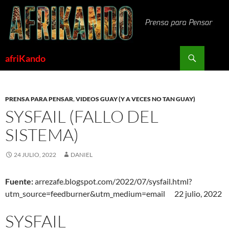
Saltar
al
contenido
Buscar
afriKando
PRENSA PARA PENSAR
,
VIDEOS GUAY (Y A VECES NO TAN GUAY)
SYSFAIL (FALLO DEL
SISTEMA)
24 JULIO, 2022
DANIEL
Fuente:
arrezafe.blogspot.com/2022/07/sysfail.html?
utm_source=feedburner&utm_medium=email 22 julio, 2022
SYSFAIL