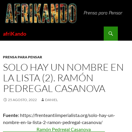
Saltar
al
contenido
Buscar
afriKando
PRENSA PARA PENSAR
SOLO HAY UN NOMBRE EN
LA LISTA (2). RAMÓN
PEDREGAL CASANOVA
25 AGOSTO, 2022
DANIEL
Fuente:
https://frenteantiimperialista.org/solo-hay-un-
nombre-en-la-lista-2-ramon-pedregal-casanova/
Ramón Pedregal Casanova