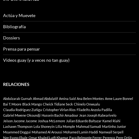
Actúa y Muevete
Bibliografía
Dossiers
Prensa para pensar
Videos guay (y a veces no tan guay)
RELACIONES
Abdulzarak Gurnah
Ahmad Abdulatif
Amina Said
Ana Belen Montes
Anne Laure Bonnel
Bai T. Moore
Black Mango
Cheick Tidiane Seck
Chinelo Onwualu
Claudia Rodriguez Zuñiga
Cristopher Virlan Rios
Filadelfo Anzola Padilla
Gabriel Mwene Okoundji
Hussein Bachir Amadour
Jean Joseph Rabearivelo
Jeison Jacome Jacome
Joshua McLemore
Julian Eduardo Baltazar
Kamel Riahi
Lashawn Thompson
Lola Shoneyin
Lília Momple
Mahmud Samudi
Martinho Junior
Moammed Doggui
Mohamed Al Aroussi
Mohamed Lamin Haddi
Namwall Serpell
Nze Esono Ebale
Omar Khaled Lutfi Khamur
Paco Belmonte Ferrer
Perenco
Pere Ortin