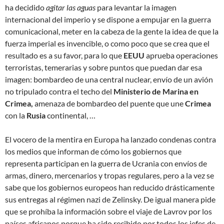
ha decidido
agitar las aguas
para levantar la imagen
internacional del imperio y se dispone a empujar en la guerra
comunicacional, meter en la cabeza de la gente la idea de que la
fuerza imperial es invencible, o como poco que se crea que el
resultado es a su favor, para lo que
EEUU
aprueba operaciones
terroristas, temerarias y sobre puntos que puedan dar esa
imagen: bombardeo de una central nuclear, envío de un avión
no tripulado contra el techo del
Ministerio de Marina en
Crimea,
amenaza de bombardeo del puente que une
Crimea
con la
Rusia
continental, …
El vocero de la mentira en Europa ha lanzado condenas contra
los medios que informan de cómo los gobiernos que
representa participan en la guerra de Ucrania con envíos de
armas, dinero, mercenarios y tropas regulares, pero a la vez se
sabe que los gobiernos europeos han reducido drásticamente
sus entregas al régimen nazi de Zelinsky. De igual manera pide
que se prohíba la información sobre el viaje de Lavrov por los
países africanos porque ha sido recibido por todos los jefes de