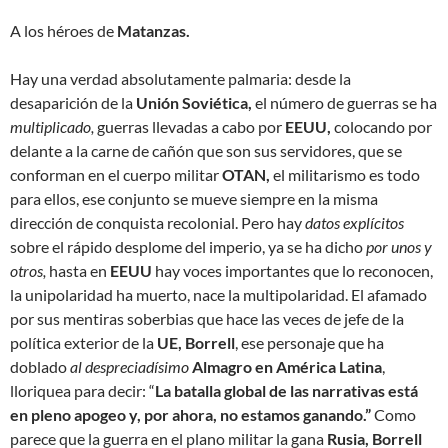
A los héroes de
Matanzas.
Hay una verdad absolutamente palmaria: desde la
desaparición de la
Unión Soviética,
el número de guerras se ha
multiplicado,
guerras llevadas a cabo por
EEUU,
colocando por
delante a la carne de cañón que son sus servidores, que se
conforman en el cuerpo militar
OTAN,
el militarismo es todo
para ellos, ese conjunto se mueve siempre en la misma
dirección de conquista recolonial. Pero hay
datos explícitos
sobre el rápido desplome del imperio, ya se ha dicho
por unos y
otros,
hasta en
EEUU
hay voces importantes que lo reconocen,
la unipolaridad ha muerto, nace la multipolaridad. El afamado
por sus mentiras soberbias que hace las veces de jefe de la
política exterior de la
UE, Borrell
, ese personaje que ha
doblado
al despreciadísimo
Almagro en América Latina
,
lloriquea para decir: “
La batalla global de las narrativas está
en pleno apogeo y, por ahora, no estamos ganando.”
Como
parece que la guerra en el plano militar la gana
Rusia, Borrell