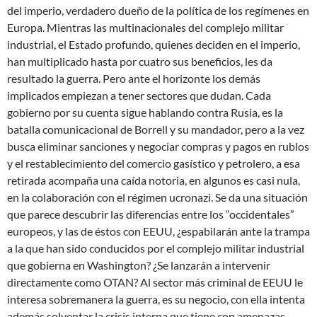
del imperio, verdadero dueño de la política de los regímenes en
Europa. Mientras las multinacionales del complejo militar
industrial, el Estado profundo, quienes deciden en el imperio,
han multiplicado hasta por cuatro sus beneficios, les da
resultado la guerra. Pero ante el horizonte los demás
implicados empiezan a tener sectores que dudan. Cada
gobierno por su cuenta sigue hablando contra Rusia, es la
batalla comunicacional de Borrell y su mandador, pero a la vez
busca eliminar sanciones y negociar compras y pagos en rublos
y el restablecimiento del comercio gasístico y petrolero, a esa
retirada acompaña una caída notoria, en algunos es casi nula,
en la colaboración con el régimen ucronazi. Se da una situación
que parece descubrir las diferencias entre los “occidentales”
europeos, y las de éstos con EEUU, ¿espabilarán ante la trampa
a la que han sido conducidos por el complejo militar industrial
que gobierna en Washington? ¿Se lanzarán a intervenir
directamente como OTAN? Al sector más criminal de EEUU le
interesa sobremanera la guerra, es su negocio, con ella intenta
además solventar la crisis interna que tiene con amenazas