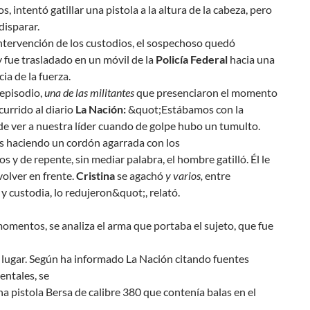
s, intentó gatillar una pistola a la altura de la cabeza, pero
disparar.
ntervención de los custodios, el sospechoso quedó
 fue trasladado en un móvil de la
Policía Federal
hacia una
a de la fuerza.
 episodio,
una de las militantes
que presenciaron el momento
currido al diario
La Nación:
&quot;Estábamos con la
de ver a nuestra líder cuando de golpe hubo un tumulto.
 haciendo un cordón agarrada con los
 y de repente, sin mediar palabra, el hombre gatilló. Él le
volver en frente.
Cristina
se agachó
y varios,
entre
 y custodia, lo redujeron&quot;, relató.
omentos, se analiza el arma que portaba el sujeto, que fue
 lugar. Según ha informado La Nación citando fuentes
ntales, se
na pistola Bersa de calibre 380 que contenía balas en el