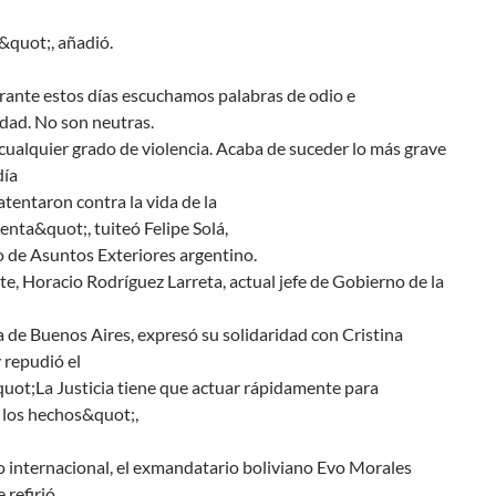
&quot;, añadió.
ante estos días escuchamos palabras de odio e
idad. No son neutras.
ualquier grado de violencia. Acaba de suceder lo más grave
día
atentaron contra la vida de la
enta&quot;, tuiteó Felipe Solá,
o de Asuntos Exteriores argentino.
te, Horacio Rodríguez Larreta, actual jefe de Gobierno de la
de Buenos Aires, expresó su solidaridad con Cristina
 repudió el
uot;La Justicia tiene que actuar rápidamente para
 los hechos&quot;,
o internacional, el exmandatario boliviano Evo Morales
 refirió