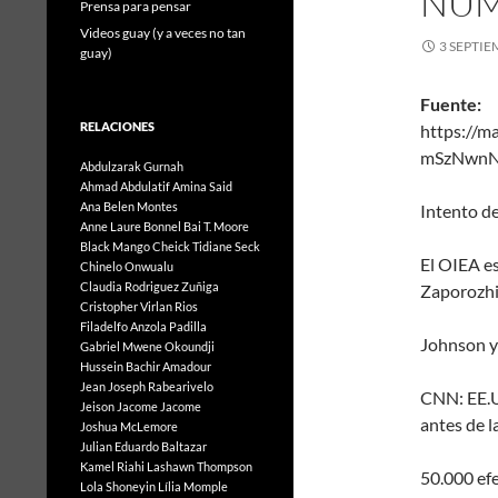
NUM.
Prensa para pensar
Videos guay (y a veces no tan
3 SEPTIE
guay)
Fuente:
RELACIONES
https://m
mSzNwnNv
Abdulzarak Gurnah
Ahmad Abdulatif
Amina Said
Ana Belen Montes
Intento de
Anne Laure Bonnel
Bai T. Moore
Black Mango
Cheick Tidiane Seck
El OIEA es
Chinelo Onwualu
Claudia Rodriguez Zuñiga
Zaporozh
Cristopher Virlan Rios
Filadelfo Anzola Padilla
Johnson y 
Gabriel Mwene Okoundji
Hussein Bachir Amadour
Jean Joseph Rabearivelo
CNN: EE.U
Jeison Jacome Jacome
antes de l
Joshua McLemore
Julian Eduardo Baltazar
Kamel Riahi
Lashawn Thompson
50.000 efe
Lola Shoneyin
Lília Momple