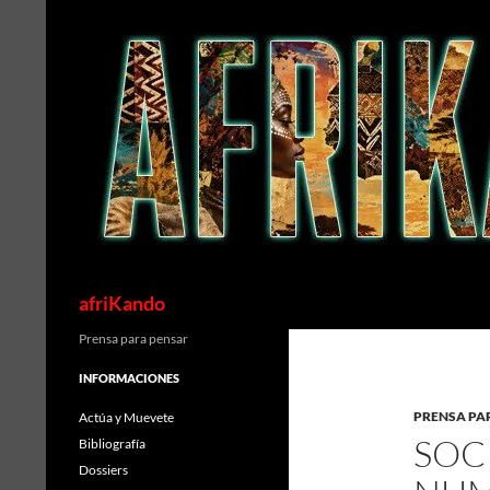
Saltar
al
contenido
Buscar
afriKando
Prensa para pensar
INFORMACIONES
PRENSA PA
Actúa y Muevete
SOC
Bibliografía
Dossiers