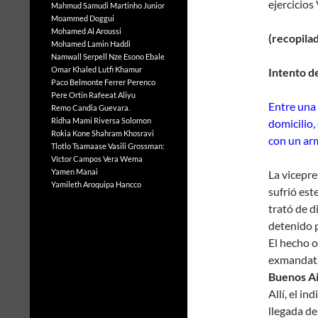
ejercicio
Mahmud Samudi
Martinho Junior
Moammed Doggui
Mohamed Al Aroussi
(recopila
Mohamed Lamin Haddi
Namwall Serpell
Nze Esono Ebale
Omar Khaled Lutfi Khamur
Intento de
Paco Belmonte Ferrer
Perenco
Pere Ortin
Rafeeat Aliyu
Entre una 
Remo Candia Guevara.
Ridha Mami
Riversa Solomon
domicilio,
Rokia Kone
Shahram Khosravi
con un ar
Tlotlo Tsamaase
Vasili Grossman:
Víctor Campos Vera
Wema
Yamen Manai
La vicepre
Yamileth Aroquipa Hancco
sufrió es
trató de d
detenido 
El hecho o
exmandatar
Buenos Ai
Allí, el i
llegada d