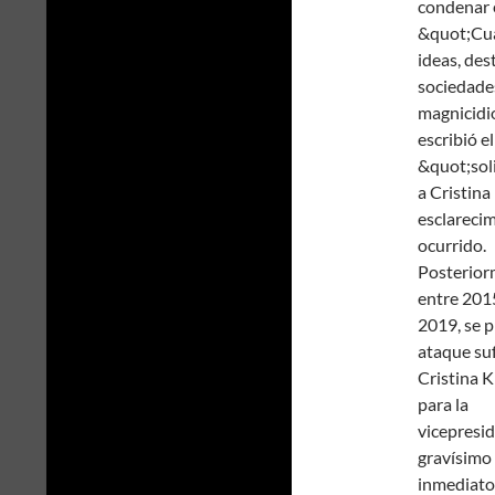
condenar 
&quot;Cuan
ideas, des
sociedades
magnicidi
escribió e
&quot;sol
a Cristina
esclarecim
ocurrido.
Posterior
entre 201
2019, se 
ataque su
Cristina 
para la
vicepresid
gravísimo
inmediato 