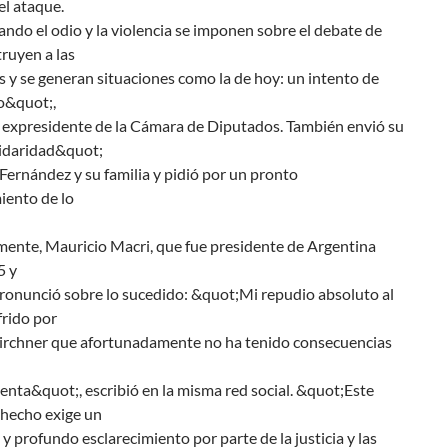
el ataque.
do el odio y la violencia se imponen sobre el debate de
truyen a las
 y se generan situaciones como la de hoy: un intento de
o&quot;,
l expresidente de la Cámara de Diputados. También envió su
idaridad&quot;
 Fernández y su familia y pidió por un pronto
iento de lo
mente, Mauricio Macri, que fue presidente de Argentina
5 y
pronunció sobre lo sucedido: &quot;Mi repudio absoluto al
frido por
Kirchner que afortunadamente no ha tenido consecuencias
enta&quot;, escribió en la misma red social. &quot;Este
 hecho exige un
y profundo esclarecimiento por parte de la justicia y las