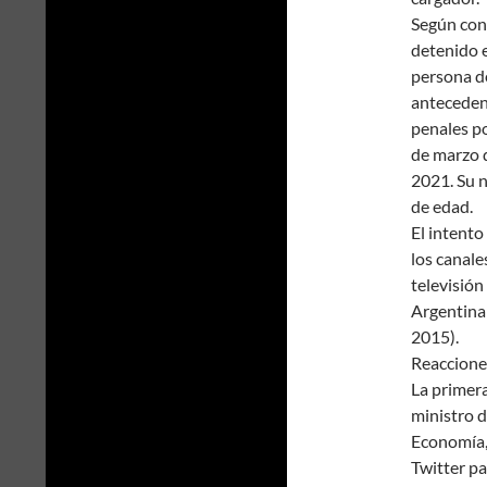
Según conf
detenido 
persona de
anteceden
penales p
de marzo 
2021. Su 
de edad.
El intent
los canale
televisión
Argentina
2015).
Reaccione
La primera
ministro 
Economía, 
Twitter pa