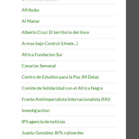
Afribuku
Al Manar
Alberto Cruz: El territorio del lince
Armas bajo Control (Unete…)
Africa Fundacion Sur
Canarias Semanal
Centro de Estudios para la Paz JM Delas
Comite de Solidaridad con el Africa Negra
Frente Antiimperialista Internacionalista (FAI)
Investig'action
IPS agencia de noticias
Juanlu González: BiTs rojiverdes