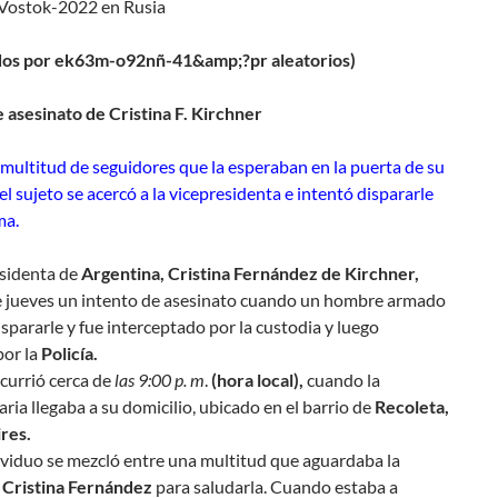
s Vostok-2022 en Rusia
dos por ek63m-o92nñ-41&amp;?pr aleatorios)
 asesinato de Cristina F. Kirchner
multitud de seguidores que la esperaban en la puerta de su
 el sujeto se acercó a la vicepresidenta e intentó dispararle
ma.
sidenta de
Argentina, Cristina Fernández de Kirchner,
te jueves un intento de asesinato cuando un hombre armado
ispararle y fue interceptado por la custodia y luego
por la
Policía.
currió cerca de
las 9:00 p. m
.
(hora local),
cuando la
ia llegaba a su domicilio, ubicado en el barrio de
Recoleta,
res.
ndividuo se mezcló entre una multitud que aguardaba la
e
Cristina Fernández
para saludarla. Cuando estaba a