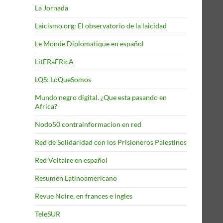
La Jornada
Laicismo.org: El observatorio de la laicidad
Le Monde Diplomatique en español
LitERaFRicA
LQS: LoQueSomos
Mundo negro digital. ¿Que esta pasando en
Africa?
Nodo50 contrainformacion en red
Red de Solidaridad con los Prisioneros Palestinos
Red Voltaire en español
Resumen Latinoamericano
Revue Noire, en frances e ingles
TeleSUR