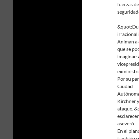
fuerzas de
seguridad
&quot;Dur
irracional
Animan a c
que se po
imaginar: 
vicepresid
exministr
Por su par
Ciudad
Autónoma 
Kirchner y
ataque. &q
esclarecer
aseveró.
En el plan
también se