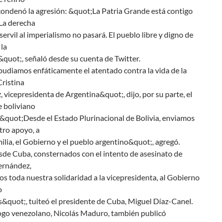
condenó la agresión: &quot;La Patria Grande está contigo
La derecha
 servil al imperialismo no pasará. El pueblo libre y digno de
la
quot;, señaló desde su cuenta de Twitter.
udiamos enfáticamente el atentado contra la vida de la
ristina
 vicepresidenta de Argentina&quot;, dijo, por su parte, el
e boliviano
 &quot;Desde el Estado Plurinacional de Bolivia, enviamos
tro apoyo, a
amilia, el Gobierno y el pueblo argentino&quot;, agregó.
de Cuba, consternados con el intento de asesinato de
ernández,
s toda nuestra solidaridad a la vicepresidenta, al Gobierno
o
&quot;, tuiteó el presidente de Cuba, Miguel Díaz-Canel.
go venezolano, Nicolás Maduro, también publicó