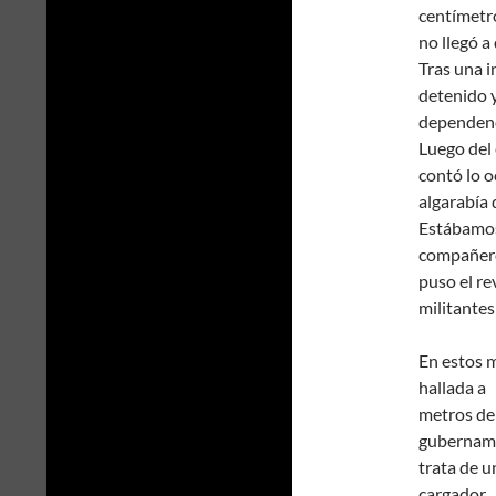
centímetro
no llegó a 
Tras una i
detenido y
dependenci
Luego del
contó lo o
algarabía 
Estábamos
compañeros
puso el re
militantes
En estos m
hallada a
metros de
gubername
trata de u
cargador.