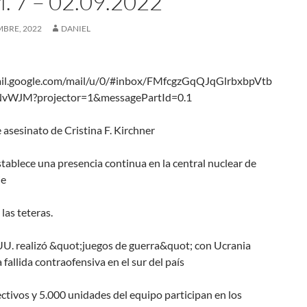
 7 – 02.09.2022
MBRE, 2022
DANIEL
ail.google.com/mail/u/0/#inbox/FMfcgzGqQJqGlrbxbpVtb
WJM?projector=1&messagePartId=0.1
 asesinato de Cristina F. Kirchner
tablece una presencia continua en la central nuclear de
ie
las teteras.
U. realizó &quot;juegos de guerra&quot; con Ucrania
a fallida contraofensiva en el sur del país
ctivos y 5.000 unidades del equipo participan en los