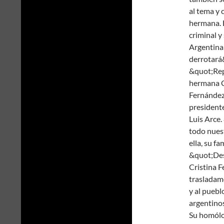
al tema y 
hermana. 
criminal y
Argentina 
derrotará&
&quot;Rep
hermana C
Fernández,
president
Luis Arce.
todo nues
ella, su f
&quot;Des
Cristina F
trasladamo
y al puebl
argentinos
Su homólo