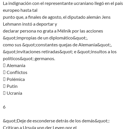
La indignación con el representante ucraniano llegó en el país
europeo hasta tal
punto que, a finales de agosto, el diputado alemán Jens
Lehmann instó a deportar y
declarar persona no grata a Mélnik por las acciones
&quot;impropias de un diplomático&quot;,
como sus &quot;constantes quejas de Alemania&quot;,
&quot;invitaciones retiradas&quot; e &quot;insultos a los
políticos&quot; germanos.
 Alemania
 Conflictos
 Polémica
 Putin
 Ucrania
6
&quot;Deje de esconderse detrás de los demás&quot;:
Critican a Ursula von der Leyen por el