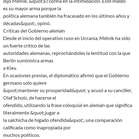
dijo Mélnik. &quot;Él confía en la intimidación. Este miedo
es su mayor arma porque la
política alemana también ha fracasado en los últimos años y
décadas&quot;, opinó.
Críticas del Gobierno alemán
Desde el inicio del operativo ruso en Ucrania, Mélnik ha sido
un fuerte crítico de las
autoridades alemanas, reprochándoles la lentitud con la que
Berlín suministra armas
a Kiev.
En ocasiones previas, el diplomático afirmó que el Gobierno
germano solo quiere
&quot;mantener su prosperidad&quot; y acusó a su canciller,
Olaf Scholz, de hacerse el
ofendido, utilizando la frase coloquial en alemán que significa
literalmente &quot;jugar a
la salchicha de hígado ofendida&quot;, una comparación
calificada como inapropiada por
muchos políticos.