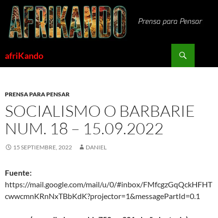
Saltar
al
contenido
Buscar
afriKando
PRENSA PARA PENSAR
SOCIALISMO O BARBARIE
NUM. 18 – 15.09.2022
15 SEPTIEMBRE, 2022
DANIEL
Fuente:
https://mail.google.com/mail/u/0/#inbox/FMfcgzGqQckHFHT
cwwcmnKRnNxTBbKdK?projector=1&messagePartId=0.1