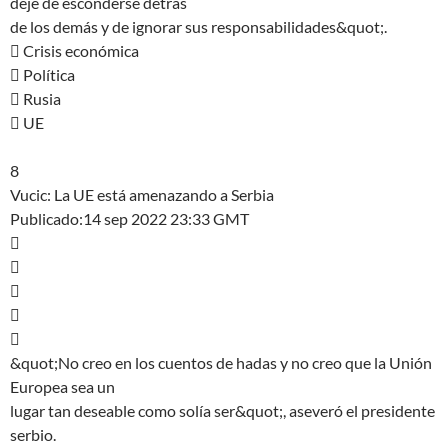
deje de esconderse detrás
de los demás y de ignorar sus responsabilidades&quot;.
 Crisis económica
 Política
 Rusia
 UE
8
Vucic: La UE está amenazando a Serbia
Publicado:14 sep 2022 23:33 GMT





&quot;No creo en los cuentos de hadas y no creo que la Unión
Europea sea un
lugar tan deseable como solía ser&quot;, aseveró el presidente
serbio.