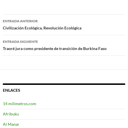
ENTRADA ANTERIOR
Navegación
Civilización Ecológica, Revolución Ecológica
de
ENTRADA SIGUIENTE
entradas
Traoré jura como presidente de transición de Burkina Faso
ENLACES
14 milimetros.com
Afribuku
Al Manar