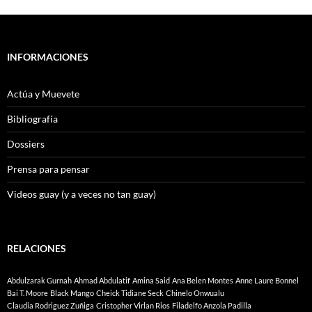
INFORMACIONES
Actúa y Muevete
Bibliografía
Dossiers
Prensa para pensar
Videos guay (y a veces no tan guay)
RELACIONES
Abdulzarak Gurnah
Ahmad Abdulatif
Amina Said
Ana Belen Montes
Anne Laure Bonnel
Bai T. Moore
Black Mango
Cheick Tidiane Seck
Chinelo Onwualu
Claudia Rodriguez Zuñiga
Cristopher Virlan Rios
Filadelfo Anzola Padilla