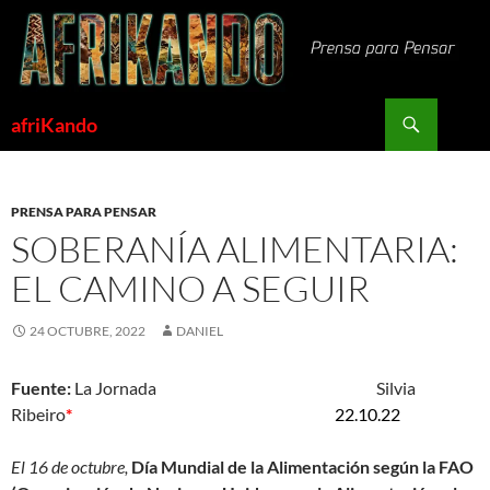
Saltar
al
contenido
Buscar
afriKando
PRENSA PARA PENSAR
SOBERANÍA ALIMENTARIA:
EL CAMINO A SEGUIR
24 OCTUBRE, 2022
DANIEL
Fuente:
La Jornada Silvia
Ribeiro
*
22.10.22
El 16 de octubre,
Día Mundial de la Alimentación según la FAO