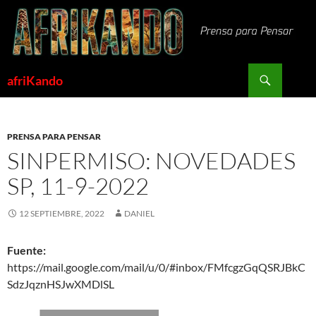
Saltar
al
contenido
Buscar
afriKando
PRENSA PARA PENSAR
SINPERMISO: NOVEDADES
SP, 11-9-2022
12 SEPTIEMBRE, 2022
DANIEL
Fuente:
https://mail.google.com/mail/u/0/#inbox/FMfcgzGqQSRJBkC
SdzJqznHSJwXMDlSL