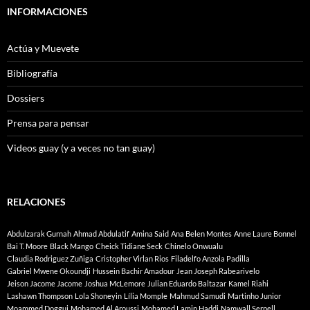
INFORMACIONES
Actúa y Muevete
Bibliografía
Dossiers
Prensa para pensar
Videos guay (y a veces no tan guay)
RELACIONES
Abdulzarak Gurnah
Ahmad Abdulatif
Amina Said
Ana Belen Montes
Anne Laure Bonnel
Bai T. Moore
Black Mango
Cheick Tidiane Seck
Chinelo Onwualu
Claudia Rodriguez Zuñiga
Cristopher Virlan Rios
Filadelfo Anzola Padilla
Gabriel Mwene Okoundji
Hussein Bachir Amadour
Jean Joseph Rabearivelo
Jeison Jacome Jacome
Joshua McLemore
Julian Eduardo Baltazar
Kamel Riahi
Lashawn Thompson
Lola Shoneyin
Lília Momple
Mahmud Samudi
Martinho Junior
Moammed Doggui
Mohamed Al Aroussi
Mohamed Lamin Haddi
Namwall Serpell