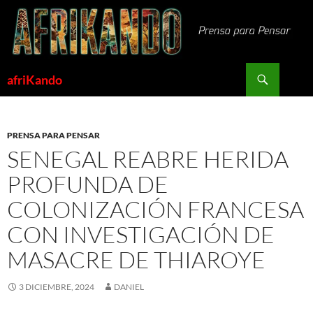
Saltar
al
contenido
Buscar
afriKando
PRENSA PARA PENSAR
SENEGAL REABRE HERIDA
PROFUNDA DE
COLONIZACIÓN FRANCESA
CON INVESTIGACIÓN DE
MASACRE DE THIAROYE
3 DICIEMBRE, 2024
DANIEL