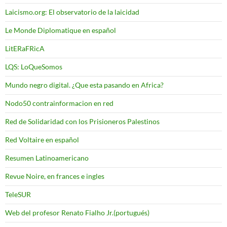
Laicismo.org: El observatorio de la laicidad
Le Monde Diplomatique en español
LitERaFRicA
LQS: LoQueSomos
Mundo negro digital. ¿Que esta pasando en Africa?
Nodo50 contrainformacion en red
Red de Solidaridad con los Prisioneros Palestinos
Red Voltaire en español
Resumen Latinoamericano
Revue Noire, en frances e ingles
TeleSUR
Web del profesor Renato Fialho Jr.(portugués)