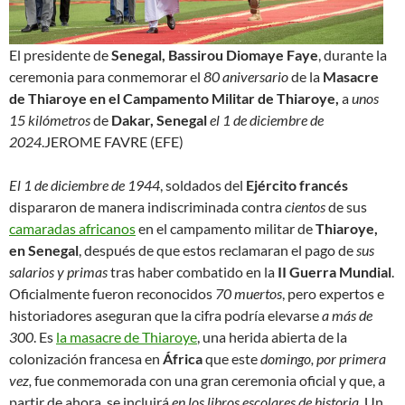
El presidente de
Senegal, Bassirou Diomaye Faye
, durante la
ceremonia para conmemorar el
80 aniversario
de la
Masacre
de Thiaroye en el Campamento Militar de Thiaroye,
a
unos
15 kilómetros
de
Dakar, Senegal
el 1 de diciembre de
2024
.
JEROME FAVRE (EFE)
El 1 de diciembre de 1944
, soldados del
Ejército francés
dispararon de manera indiscriminada contra
cientos
de sus
camaradas africanos
en el campamento militar de
Thiaroye,
en Senegal
, después de que estos reclamaran el pago de
sus
salarios y primas
tras haber combatido en la
II Guerra Mundial
.
Oficialmente fueron reconocidos
70 muertos
, pero expertos e
historiadores aseguran que la cifra podría elevarse
a más de
300
. Es
la masacre de Thiaroye
, una herida abierta de la
colonización francesa en
África
que este
domingo, por primera
vez,
fue conmemorada con una gran ceremonia oficial y que, a
partir de ahora, se incluirá
en los libros escolares de historia
. Un