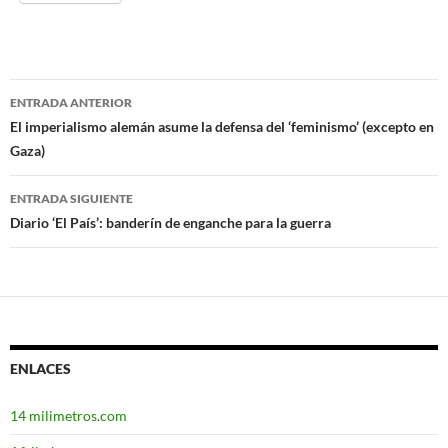
ENTRADA ANTERIOR
Navegación
El imperialismo alemán asume la defensa del ‘feminismo’ (excepto en
Gaza)
de
entradas
ENTRADA SIGUIENTE
Diario ‘El País’: banderín de enganche para la guerra
ENLACES
14 milimetros.com