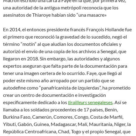
Macron escribió una carta a Faye en la que, por primera vez,
una autoridad de la antigua metrópoli reconocía que los
asesinatos de Thiaroye habían sido “una masacre»
En 2014, el entonces presidente francés François Hollande fue
el primero que reconoció la gravedad de lo sucedido, negó el
término “motín” al que aludían los documentos oficiales y
autorizó el envío de una copia de los archivos a Senegal, que
llegaron en 2018. Sin embargo, las autoridades y algunos
expertos aseguran que falta parte de la documentación para
tener una imagen certera de lo ocurrido. Faye, que llegó al
poder este mismo año arropado por un partido que se
autodefine como “panafricanista de izquierdas”, ha prometido
crear un centro de documentación e investigación
específicamente dedicado a los
tirailleurs
senegaleses
. Así se
llamaba a los soldados procedentes de 17 países, Benín,
Burkina Faso, Camerún, Comores, Congo, Costa de Marfil,
Yibuti, Gabón, Guinea, Madagascar, Malí, Mauritania, Niger, la
República Centroafricana, Chad, Togo y el propio Senegal, que