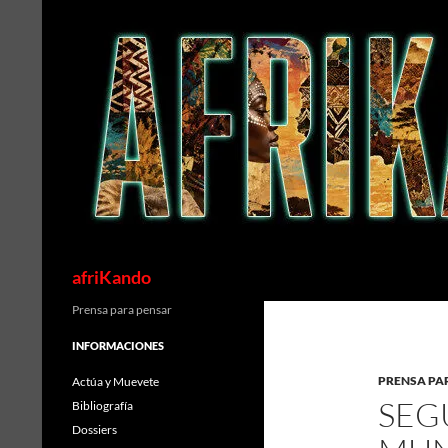
Saltar
al
contenido
Buscar
afriKando
Prensa para pensar
INFORMACIONES
PRENSA PA
Actúa y Muevete
SEG
Bibliografía
Dossiers