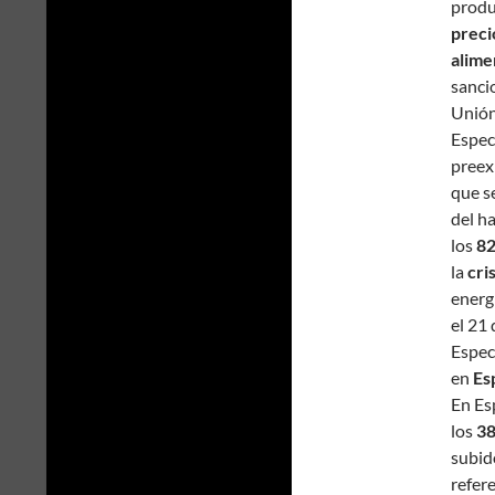
produ
preci
alime
sanci
Unión
Especi
preexi
que s
del h
los
82
la
cri
energ
el 21
Especi
en
Es
En Es
los
38
subid
refer