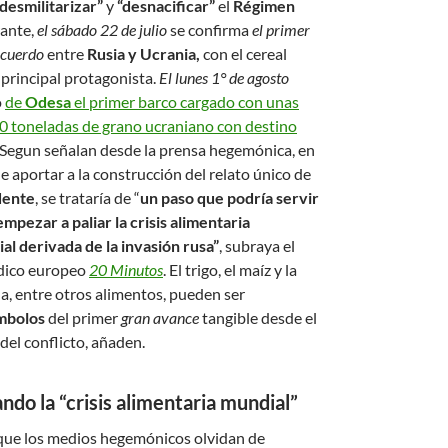
“desmilitarizar”
y
“desnacificar”
el
Régimen
ante,
el sábado 22 de julio
se confirma
el primer
acuerdo
entre
Rusia y Ucrania,
con el cereal
principal protagonista.
El lunes 1° de agosto
ó
de
Odesa
el primer barco cargado con unas
0 toneladas de grano ucraniano con destino
 Segun señalan desde la prensa hegemónica, en
e aportar a la construcción del relato único de
dente
, se trataría de “
un paso que podría servir
empezar a paliar la crisis alimentaria
al derivada de la invasión rusa”
, subraya el
dico europeo
20 Minutos
. El trigo, el maíz y la
a, entre otros alimentos, pueden ser
mbolos
del primer
gran avance
tangible desde el
 del conflicto, añaden.
ando la “crisis alimentaria mundial”
que los medios hegemónicos olvidan de