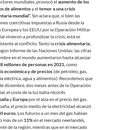
ctores mundiales, provocó el
aumento de los
os de alimentos
y el
temor a una crisis
ntaria mundial”.
Sin aclara que, si bien las
ones coercitivas impuestas a Rusia desde la
 Europea y los EEUU por la Operación Militar
al vinieron a profundizar la crisis, está es
stente al conflicto. Tanto la
crisis alimentaria
,
egún Informe de las Naciones Unidas: las cifras
ambre en el mundo aumentaron hasta alcanzar
8 millones de personas en 2021,
como
sis económica y de precios
(de petróleo, gas,
ía eléctrica, agua y alimentos). Recordemos que
 de diciembre, dos meses antes de la Operación
al, el coste de la luz batía récords
paña
y
Europa
por el alza en el precio del gas.
paña, el precio medio de la electricidad alcanzó
0 euros
. Los futuros a un mes del gas habían
o más de un
11%
en el mercado neerlandés,
ente de la región, mientras que en el mercado