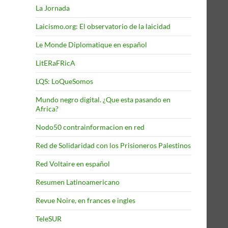
La Jornada
Laicismo.org: El observatorio de la laicidad
Le Monde Diplomatique en español
LitERaFRicA
LQS: LoQueSomos
Mundo negro digital. ¿Que esta pasando en
Africa?
Nodo50 contrainformacion en red
Red de Solidaridad con los Prisioneros Palestinos
Red Voltaire en español
Resumen Latinoamericano
Revue Noire, en frances e ingles
TeleSUR