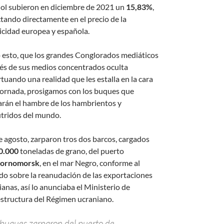
ol subieron en diciembre de 2021 un
15,83%
,
tando directamente en el precio de la
ricidad europea y española.
 esto, que los grandes Conglorados mediáticos
vés de sus medios concentrados oculta
tuando una realidad que les estalla en la cara
jornada, prosigamos con los buques que
arán el hambre de los hambrientos y
tridos del mundo.
de agosto, zarparon tros dos barcos, cargados
0.000
toneladas de grano, del puerto
ornomorsk
, en el mar Negro, conforme al
do sobre la reanudación de las exportaciones
anas, así lo anunciaba el Ministerio de
estructura del Régimen ucraniano.
buques zarparon del puerto de