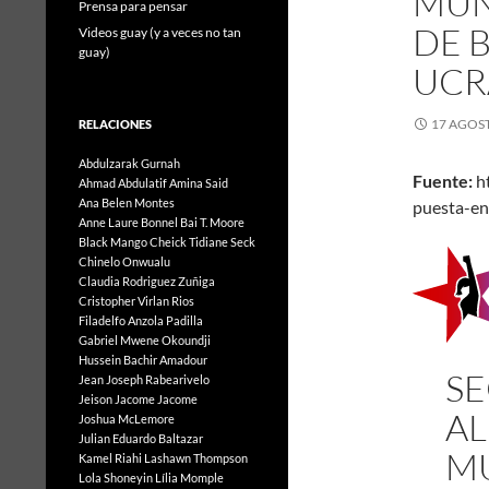
MUN
Prensa para pensar
DE 
Videos guay (y a veces no tan
guay)
UCR
17 AGOST
RELACIONES
Abdulzarak Gurnah
Fuente:
ht
Ahmad Abdulatif
Amina Said
Ana Belen Montes
puesta-en
Anne Laure Bonnel
Bai T. Moore
Black Mango
Cheick Tidiane Seck
Chinelo Onwualu
Claudia Rodriguez Zuñiga
Cristopher Virlan Rios
Filadelfo Anzola Padilla
Gabriel Mwene Okoundji
Hussein Bachir Amadour
S
Jean Joseph Rabearivelo
Jeison Jacome Jacome
AL
Joshua McLemore
Julian Eduardo Baltazar
MU
Kamel Riahi
Lashawn Thompson
Lola Shoneyin
Lília Momple