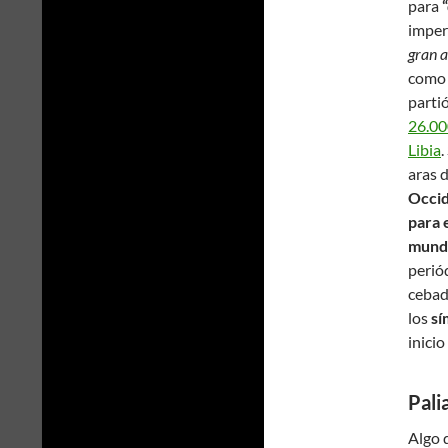
para
imper
gran 
como 
parti
26.00
Libia
.
aras d
Occi
para 
mundi
perió
cebad
los
sí
inicio
Pali
Algo 