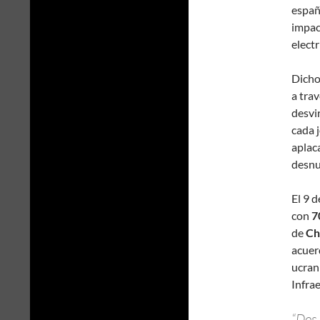
españ
impac
elect
Dicho
a tra
desvir
cada 
aplac
desnu
El 9 
con
7
de
Ch
acuer
ucrani
Infra
“Dos 