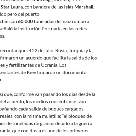
o
Star Laura
, con bandera de las
Islas Marshall
,
lido pero del puerto
zhni
con
60.000
toneladas de maíz rumbo a
 señaló la institución Portuaria en las redes
es.
ecordar que el 22 de julio, Rusia, Turquía y la
irmaron un acuerdo que facilita la salida de los
es y fertilizantes de Ucrania. Los
sentantes de Kiev firmaron un documento
r.
así que, conforme van pasando los días desde la
 del acuerdo, los medios concentrados van
añando cada salida de buques cargados
reales, con la misma muletilla: “el bloqueo de
nes de toneladas de granos debido a la guerra
rania, que con Rusia es uno de los primeros