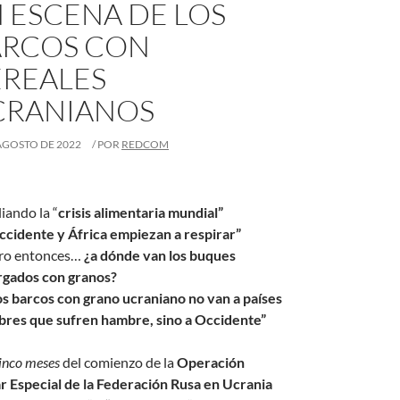
 ESCENA DE LOS
ARCOS CON
REALES
CRANIANOS
AGOSTO DE 2022
/ POR
REDCOM
iando la “
crisis alimentaria mundial”
ccidente y África empiezan a respirar”
ro entonces…
¿a dónde van los buques
rgados con granos?
os barcos con grano ucraniano no van a países
bres que sufren hambre, sino a Occidente”
cinco meses
del comienzo de la
Operación
ar Especial de la Federación Rusa en Ucrania