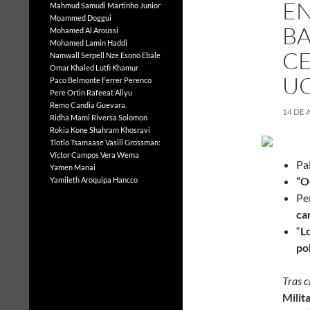
EN
Mahmud Samudi
Martinho Junior
Moammed Doggui
B
Mohamed Al Aroussi
Mohamed Lamin Haddi
CE
Namwall Serpell
Nze Esono Ebale
Omar Khaled Lutfi Khamur
U
Paco Belmonte Ferrer
Perenco
Pere Ortin
Rafeeat Aliyu
Remo Candia Guevara.
14 DE 
Ridha Mami
Riversa Solomon
Rokia Kone
Shahram Khosravi
Tlotlo Tsamaase
Vasili Grossman:
Víctor Campos Vera
Wema
Pal
Yamen Manai
“O
Yamileth Aroquipa Hancco
Pe
ca
“
L
po
Tras 
Milit