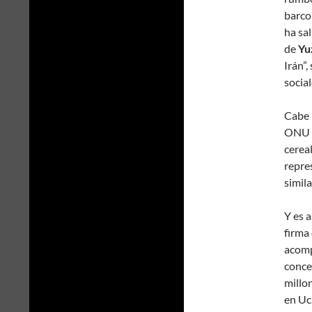
barc
ha sa
de
Yu
Irán”,
social
Cabe r
ONU f
cereal
repre
simila
Y es 
firma
acomp
conce
millo
en Uc