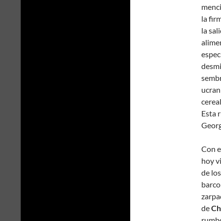
mencio
la fi
la sa
alime
espec
desmin
sembr
ucran
cerea
Esta 
Georg
Con es
hoy v
de los
barc
zarpa
de
Ch
rumbo