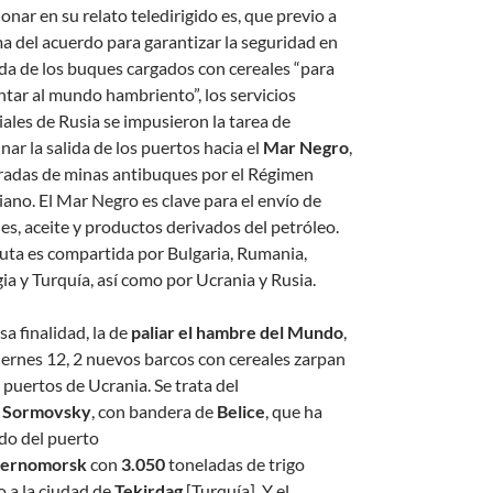
nar en su relato teledirigido es, que previo a
rma del acuerdo para garantizar la seguridad en
lida de los buques cargados con cereales “para
ntar al mundo hambriento”, los servicios
iales de Rusia se impusieron la tarea de
ar la salida de los puertos hacia el
Mar Negro
,
adas de minas antibuques por el Régimen
iano. El Mar Negro es clave para el envío de
les, aceite y productos derivados del petróleo.
ruta es compartida por Bulgaria, Rumania,
ia y Turquía, así como por Ucrania y Rusia.
a finalidad, la de
paliar el hambre del Mundo
,
iernes 12, 2 nuevos barcos con cereales zarpan
 puertos de Ucrania. Se trata del
o
Sormovsky
, con bandera de
Belice
, que ha
do del puerto
ernomorsk
con
3.050
toneladas de trigo
 a la ciudad de
Tekirdag
[Turquía]. Y el