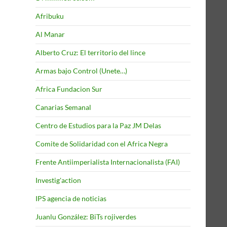
Afribuku
Al Manar
Alberto Cruz: El territorio del lince
Armas bajo Control (Unete…)
Africa Fundacion Sur
Canarias Semanal
Centro de Estudios para la Paz JM Delas
Comite de Solidaridad con el Africa Negra
Frente Antiimperialista Internacionalista (FAI)
Investig'action
IPS agencia de noticias
Juanlu González: BiTs rojiverdes