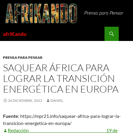
Saltar
al
contenido
Buscar
afriKando
PRENSA PARA PENSAR
SAQUEAR ÁFRICA PARA
LOGRAR LA TRANSICIÓN
ENERGÉTICA EN EUROPA
26 DICIEMBRE, 2023
DANIEL
Fuente:
https://mpr21.info/saquear-africa-para-lograr-la-
transicion-energetica-en-europa/
Redacción
19 de