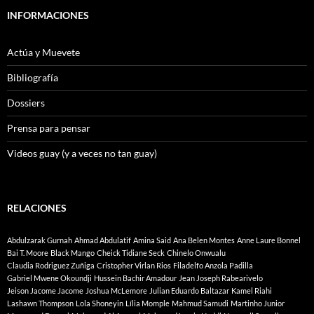
INFORMACIONES
Actúa y Muevete
Bibliografía
Dossiers
Prensa para pensar
Videos guay (y a veces no tan guay)
RELACIONES
Abdulzarak Gurnah
Ahmad Abdulatif
Amina Said
Ana Belen Montes
Anne Laure Bonnel
Bai T. Moore
Black Mango
Cheick Tidiane Seck
Chinelo Onwualu
Claudia Rodriguez Zuñiga
Cristopher Virlan Rios
Filadelfo Anzola Padilla
Gabriel Mwene Okoundji
Hussein Bachir Amadour
Jean Joseph Rabearivelo
Jeison Jacome Jacome
Joshua McLemore
Julian Eduardo Baltazar
Kamel Riahi
Lashawn Thompson
Lola Shoneyin
Lília Momple
Mahmud Samudi
Martinho Junior