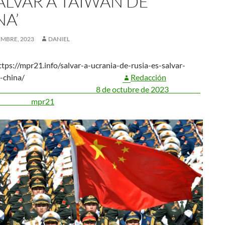
ALVAR A TAIWÁN DE
NA’
EMBRE, 2023
DANIEL
tps://mpr21.info/salvar-a-ucrania-de-rusia-es-salvar-
wan-de-china/
Redacción
de octubre de 2023
mpr21