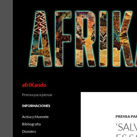
Saltar
al
contenido
Buscar
afriKando
Prensa para pensar
INFORMACIONES
PRENSA PA
Actúa y Muevete
‘SAL
Bibliografía
Dossiers