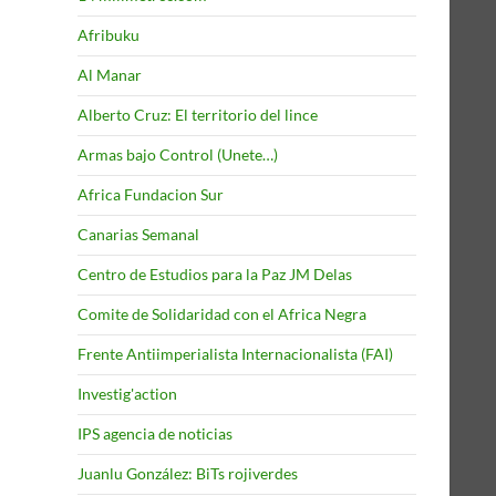
Afribuku
Al Manar
Alberto Cruz: El territorio del lince
Armas bajo Control (Unete…)
Africa Fundacion Sur
Canarias Semanal
Centro de Estudios para la Paz JM Delas
Comite de Solidaridad con el Africa Negra
Frente Antiimperialista Internacionalista (FAI)
Investig'action
IPS agencia de noticias
Juanlu González: BiTs rojiverdes