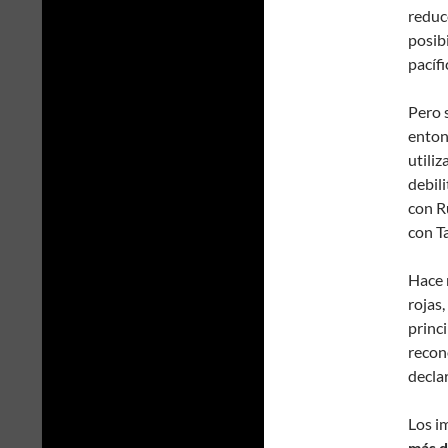
reduce
posib
pacífi
Pero s
enton
utili
debil
con Ru
con T
Hace 
rojas,
princi
recon
decla
Los i
más d