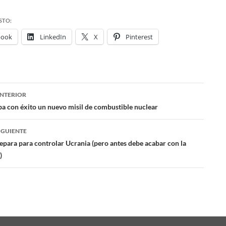
STO:
book
LinkedIn
X
Pinterest
NTERIOR
ación
ba con éxito un nuevo misil de combustible nuclear
IGUIENTE
das
para para controlar Ucrania (pero antes debe acabar con la
)