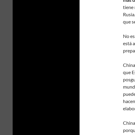
tiene
Rusia.
que s
No es
está a
prepa
China 
que E
posgu
mundi
puede
hacen
elabo
China
porq