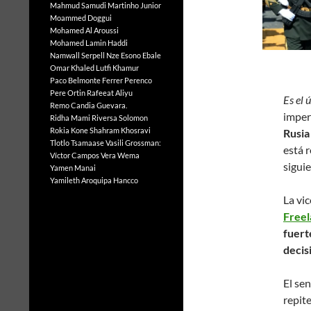
Mahmud Samudi
Martinho Junior
Moammed Doggui
Mohamed Al Aroussi
Mohamed Lamin Haddi
Namwall Serpell
Nze Esono Ebale
Omar Khaled Lutfi Khamur
Paco Belmonte Ferrer
Perenco
Pere Ortin
Rafeeat Aliyu
E
s el
Remo Candia Guevara.
imper
Ridha Mami
Riversa Solomon
Rokia Kone
Shahram Khosravi
Rusia
Tlotlo Tsamaase
Vasili Grossman:
está 
Víctor Campos Vera
Wema
sigui
Yamen Manai
Yamileth Aroquipa Hancco
La vi
Freel
fuert
decis
El se
repit