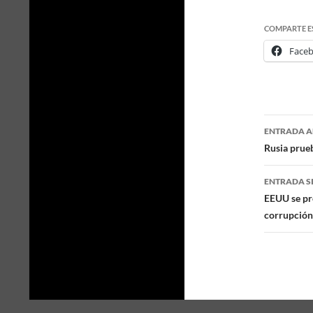
COMPARTE E
Face
ENTRADA A
Naveg
Rusia prue
de
ENTRADA S
entra
EEUU se pre
corrupción