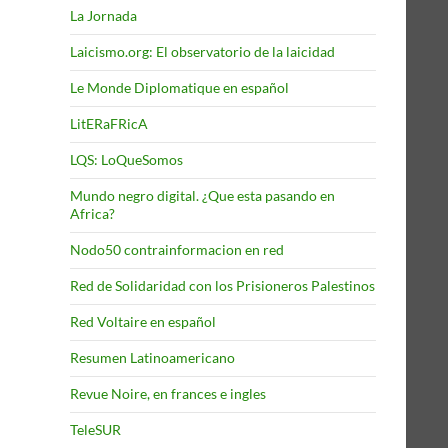
La Jornada
Laicismo.org: El observatorio de la laicidad
Le Monde Diplomatique en español
LitERaFRicA
LQS: LoQueSomos
Mundo negro digital. ¿Que esta pasando en
Africa?
Nodo50 contrainformacion en red
Red de Solidaridad con los Prisioneros Palestinos
Red Voltaire en español
Resumen Latinoamericano
Revue Noire, en frances e ingles
TeleSUR