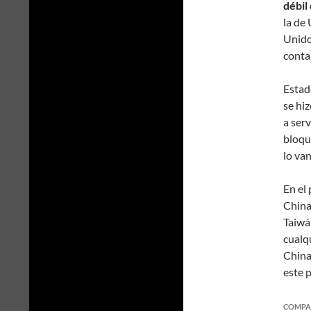
débil
la de
Unido
conta
Estad
se hi
a ser
bloqu
lo van
En el
China
Taiwán
cualqu
China
este 
COMPA