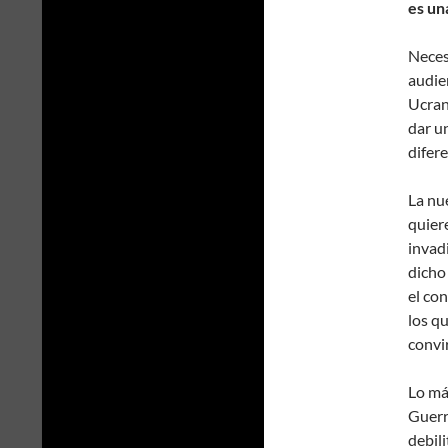
es un
Neces
audien
Ucrani
dar u
difere
La nu
quiere
invad
dicho
el co
los q
convir
Lo más
Guerr
debili