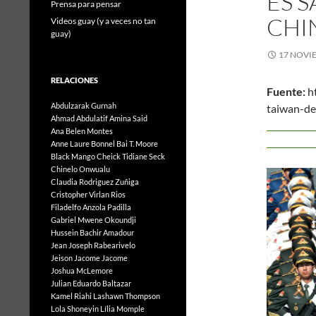
ES S
Prensa para pensar
CHI
Videos guay (y a veces no tan
guay)
17 NOVI
RELACIONES
Fuente:
ht
Abdulzarak Gurnah
tai
Ahmad Abdulatif
Amina Said
8 
Ana Belen Montes
Anne Laure Bonnel
Bai T. Moore
Black Mango
Cheick Tidiane Seck
Chinelo Onwualu
Claudia Rodriguez Zuñiga
Cristopher Virlan Rios
Filadelfo Anzola Padilla
Gabriel Mwene Okoundji
Hussein Bachir Amadour
Jean Joseph Rabearivelo
Jeison Jacome Jacome
Joshua McLemore
Julian Eduardo Baltazar
Kamel Riahi
Lashawn Thompson
Lola Shoneyin
Lília Momple