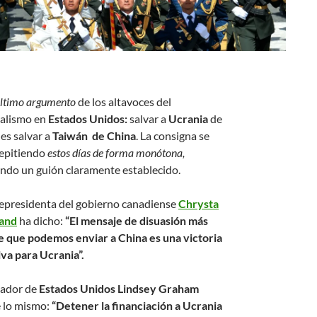
 último argumento
de los altavoces del
alismo en
Estados Unidos:
salvar a
Ucrania
de
es salvar a
Taiwán
de
China
. La consigna se
repitiendo
estos días de forma monótona,
endo un guión claramente establecido.
cepresidenta del gobierno canadiense
Chrysta
and
ha dicho:
“El mensaje de disuasión más
e que podemos enviar a China es una victoria
iva para Ucrania”.
nador de
Estados Unidos Lindsey Graham
e lo mismo:
“Detener la financiación a Ucrania