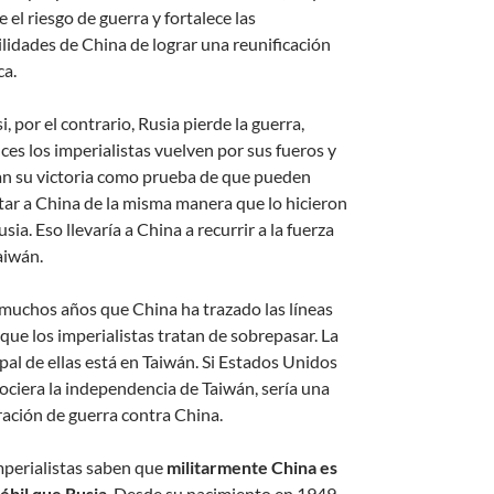
 el riesgo de guerra y fortalece las
ilidades de China de lograr una reunificación
ca.
i, por el contrario, Rusia pierde la guerra,
ces los imperialistas vuelven por sus fueros y
zan su victoria como prueba de que pueden
itar a China de la misma manera que lo hicieron
sia. Eso llevaría a China a recurrir a la fuerza
aiwán.
muchos años que China ha trazado las líneas
 que los imperialistas tratan de sobrepasar. La
pal de ellas está en Taiwán. Si Estados Unidos
ociera la independencia de Taiwán, sería una
ración de guerra contra China.
mperialistas saben que
militarmente China es
ébil que Rusia
. Desde su nacimiento en 1949,