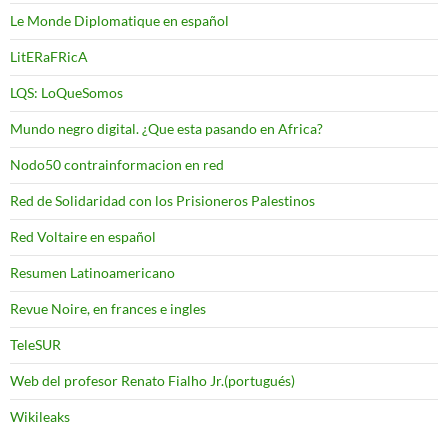
Le Monde Diplomatique en español
LitERaFRicA
LQS: LoQueSomos
Mundo negro digital. ¿Que esta pasando en Africa?
Nodo50 contrainformacion en red
Red de Solidaridad con los Prisioneros Palestinos
Red Voltaire en español
Resumen Latinoamericano
Revue Noire, en frances e ingles
TeleSUR
Web del profesor Renato Fialho Jr.(portugués)
Wikileaks