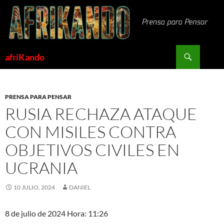
Saltar
al
contenido
Buscar
afriKando
PRENSA PARA PENSAR
RUSIA RECHAZA ATAQUE
CON MISILES CONTRA
OBJETIVOS CIVILES EN
UCRANIA
10 JULIO, 2024
DANIEL
8 de julio de 2024 Hora: 11:26