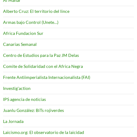
Al Manar
Alberto Cruz: El territorio del lince
Armas bajo Control (Unete…)
Africa Fundacion Sur
Canarias Semanal
Centro de Estudios para la Paz JM Delas
Comite de Solidaridad con el Africa Negra
Frente Antiimperialista Internacionalista (FAI)
Investig'action
IPS agencia de noticias
Juanlu González: BiTs rojiverdes
La Jornada
Laicismo.org: El observatorio de la laicidad