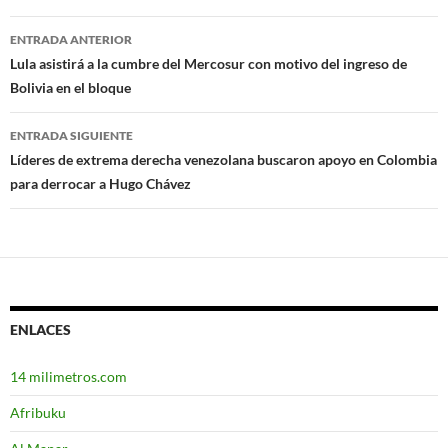
ENTRADA ANTERIOR
Navegación
Lula asistirá a la cumbre del Mercosur con motivo del ingreso de
Bolivia en el bloque
de
entradas
ENTRADA SIGUIENTE
Líderes de extrema derecha venezolana buscaron apoyo en Colombia
para derrocar a Hugo Chávez
ENLACES
14 milimetros.com
Afribuku