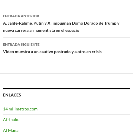
ENTRADA ANTERIOR
Navegación
A. Jalife-Rahme. Putin y Xi impugnan Domo Dorado de Trump y
nueva carrera armamentista en el espacio
de
entradas
ENTRADA SIGUIENTE
Video muestra a un cautivo postrado y a otro en crisis
ENLACES
14 milimetros.com
Afribuku
Al Manar