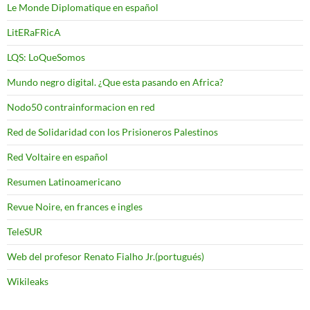
Le Monde Diplomatique en español
LitERaFRicA
LQS: LoQueSomos
Mundo negro digital. ¿Que esta pasando en Africa?
Nodo50 contrainformacion en red
Red de Solidaridad con los Prisioneros Palestinos
Red Voltaire en español
Resumen Latinoamericano
Revue Noire, en frances e ingles
TeleSUR
Web del profesor Renato Fialho Jr.(portugués)
Wikileaks