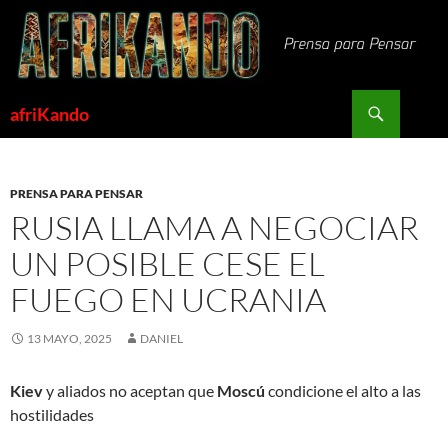
Saltar
al
contenido
Buscar
afriKando
PRENSA PARA PENSAR
RUSIA LLAMA A NEGOCIAR
UN POSIBLE CESE EL
FUEGO EN UCRANIA
13 MAYO, 2025
DANIEL
Kiev
y aliados no aceptan que
Moscú
condicione el alto a las
hostilidades