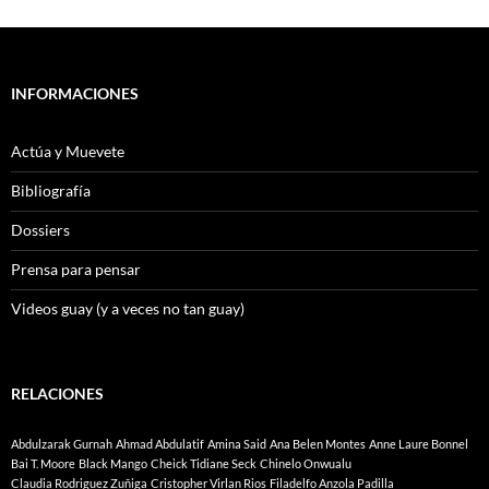
INFORMACIONES
Actúa y Muevete
Bibliografía
Dossiers
Prensa para pensar
Videos guay (y a veces no tan guay)
RELACIONES
Abdulzarak Gurnah
Ahmad Abdulatif
Amina Said
Ana Belen Montes
Anne Laure Bonnel
Bai T. Moore
Black Mango
Cheick Tidiane Seck
Chinelo Onwualu
Claudia Rodriguez Zuñiga
Cristopher Virlan Rios
Filadelfo Anzola Padilla