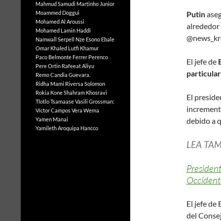
Mahmud Samudi
Martinho Junior
Putin
ase
Moammed Doggui
Mohamed Al Aroussi
alrededor
Mohamed Lamin Haddi
@news_kr
Namwall Serpell
Nze Esono Ebale
Omar Khaled Lutfi Khamur
Paco Belmonte Ferrer
Perenco
El jefe de
Pere Ortin
Rafeeat Aliyu
particula
Remo Candia Guevara.
Ridha Mami
Riversa Solomon
Rokia Kone
Shahram Khosravi
El presid
Tlotlo Tsamaase
Vasili Grossman:
incrementa
Víctor Campos Vera
Wema
debido a q
Yamen Manai
Yamileth Aroquipa Hancco
LEA TAM
President
Occident
El jefe de
del Consej