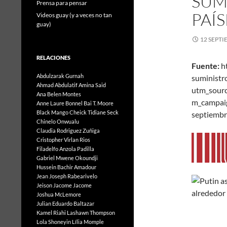
SUM
Prensa para pensar
PAÍ
Videos guay (y a veces no tan
guay)
12 SEPTI
RELACIONES
Fuente:
h
Abdulzarak Gurnah
suminist
Ahmad Abdulatif
Amina Said
utm_sour
Ana Belen Montes
m_campa
Anne Laure Bonnel
Bai T. Moore
Black Mango
Cheick Tidiane Seck
septiemb
Chinelo Onwualu
Claudia Rodriguez Zuñiga
Cristopher Virlan Rios
Filadelfo Anzola Padilla
Gabriel Mwene Okoundji
Hussein Bachir Amadour
Jean Joseph Rabearivelo
Jeison Jacome Jacome
Joshua McLemore
Julian Eduardo Baltazar
Kamel Riahi
Lashawn Thompson
Lola Shoneyin
Lília Momple