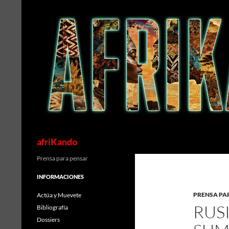
Saltar
al
contenido
Buscar
afriKando
Prensa para pensar
INFORMACIONES
PRENSA PA
Actúa y Muevete
RUS
Bibliografía
Dossiers