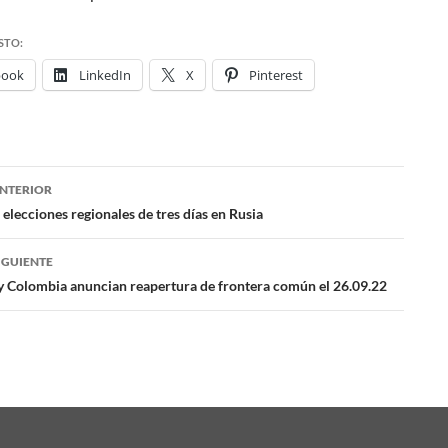
STO:
book
LinkedIn
X
Pinterest
NTERIOR
ación
lecciones regionales de tres días en Rusia
IGUIENTE
das
y Colombia anuncian reapertura de frontera común el 26.09.22