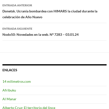
ENTRADA ANTERIOR
Navegación
Donetsk. Ucrania bombardea con HIMARS la ciudad durante la
celebración de Año Nuevo
de
entradas
ENTRADA SIGUIENTE
Nodo50: Novedades en la web. Nº 7283 – 03.01.24
ENLACES
14 milimetros.com
Afribuku
Al Manar
Alberto Cruz: El territorio del lince