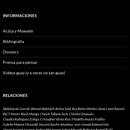
INFORMACIONES
Actúa y Muevete
Bibliografía
Dossiers
Prensa para pensar
Videos guay (y a veces no tan guay)
RELACIONES
Abdulzarak Gurnah
Ahmad Abdulatif
Amina Said
Ana Belen Montes
Anne Laure Bonnel
Bai T. Moore
Black Mango
Cheick Tidiane Seck
Chinelo Onwualu
Claudia Rodriguez Zuñiga
Cristopher Virlan Rios
Filadelfo Anzola Padilla
Gabriel Mwene Okoundji
Hussein Bachir Amadour
Jean Joseph Rabearivelo
Jeison Jacome Jacome
Joshua McLemore
Julian Eduardo Baltazar
Kamel Riahi