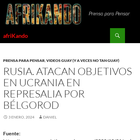
Saltar
al
contenido
Buscar
afriKando
PRENSA PARA PENSAR
,
VIDEOS GUAY (Y A VECES NO TAN GUAY)
RUSIA. ATACAN OBJETIVOS
EN UCRANIA EN
REPRESALIA POR
BÉLGOROD
3 ENERO, 2024
DANIEL
Fuente: