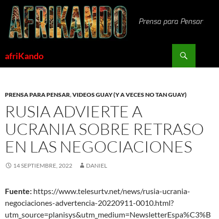
Saltar
al
contenido
Buscar
afriKando
PRENSA PARA PENSAR
,
VIDEOS GUAY (Y A VECES NO TAN GUAY)
RUSIA ADVIERTE A
UCRANIA SOBRE RETRASO
EN LAS NEGOCIACIONES
14 SEPTIEMBRE, 2022
DANIEL
Fuente:
https://www.telesurtv.net/news/rusia-ucrania-
negociaciones-advertencia-20220911-0010.html?
utm_source=planisys&utm_medium=NewsletterEspa%C3%B