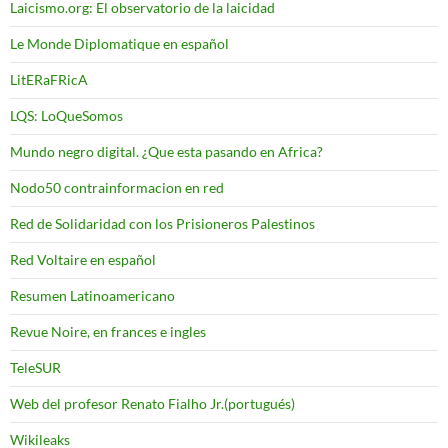
Laicismo.org: El observatorio de la laicidad
Le Monde Diplomatique en español
LitERaFRicA
LQS: LoQueSomos
Mundo negro digital. ¿Que esta pasando en Africa?
Nodo50 contrainformacion en red
Red de Solidaridad con los Prisioneros Palestinos
Red Voltaire en español
Resumen Latinoamericano
Revue Noire, en frances e ingles
TeleSUR
Web del profesor Renato Fialho Jr.(portugués)
Wikileaks