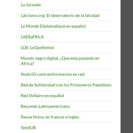
La Jornada
Laicismo.org: El observatorio de la laicidad
Le Monde Diplomatique en español
LitERaFRicA
LQS: LoQueSomos
Mundo negro digital. ¿Que esta pasando en
Africa?
Nodo50 contrainformacion en red
Red de Solidaridad con los Prisioneros Palestinos
Red Voltaire en español
Resumen Latinoamericano
Revue Noire, en frances e ingles
TeleSUR