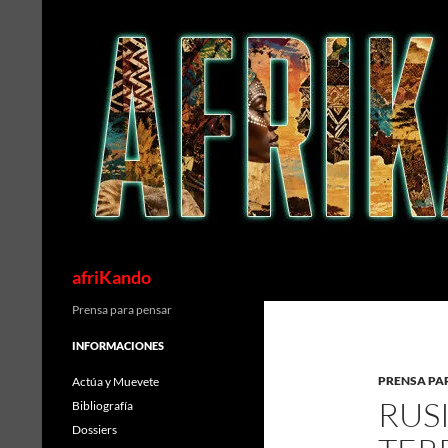
Saltar
al
contenido
Buscar
afriKando
Prensa para pensar
INFORMACIONES
PRENSA PA
Actúa y Muevete
RUS
Bibliografía
Dossiers