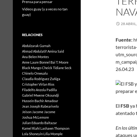
TER
Prensa para pensar
NAV
Videos guay (y a veces no tan
guay)
28 ABRIL
RELACIONES
Fuente:
ht
Abdulzarak Gurnah
terrorist
Ahmad Abdulatif
Amina Said
utm_sour
Ana Belen Montes
m_campai
Anne Laure Bonnel
Bai T. Moore
Black Mango
Cheick Tidiane Seck
26.04.23
Chinelo Onwualu
Claudia Rodriguez Zuñiga
Cristopher Virlan Rios
Filadelfo Anzola Padilla
Gabriel Mwene Okoundji
Hussein Bachir Amadour
E
l FSB
ya 
Jean Joseph Rabearivelo
Jeison Jacome Jacome
atentado t
Joshua McLemore
Julian Eduardo Baltazar
En los últ
Kamel Riahi
Lashawn Thompson
Lola Shoneyin
Lília Momple
ataques u