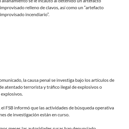
 allanamiento se le incautó al detenido un artefacto
improvisado relleno de clavos, así como un “artefacto
improvisado incendiario”.
omunicado, la causa penal se investiga bajo los artículos de
de atentado terrorista y tráfico ilegal de explosivos o
 explosivos.
 el FSB informó que las actividades de búsqueda operativa
ones de investigación están en curso.
timos meses las autoridades rusas han denunciado