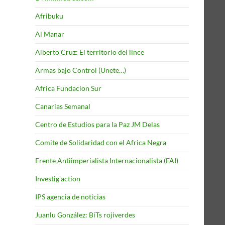
Afribuku
Al Manar
Alberto Cruz: El territorio del lince
Armas bajo Control (Unete…)
Africa Fundacion Sur
Canarias Semanal
Centro de Estudios para la Paz JM Delas
Comite de Solidaridad con el Africa Negra
Frente Antiimperialista Internacionalista (FAI)
Investig'action
IPS agencia de noticias
Juanlu González: BiTs rojiverdes