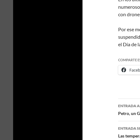
numerosos
con drones
Por ese m
suspendido
el Día de 
COMPARTE E
Face
ENTRADA A
Naveg
Petro, un 
de
ENTRADA S
entra
Las temper