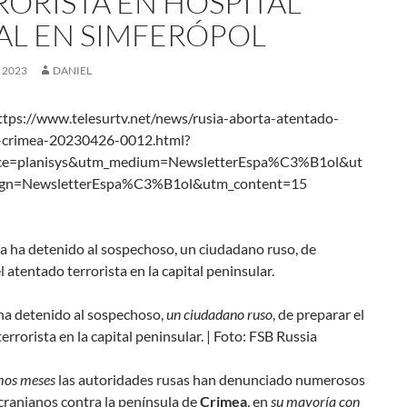
RORISTA EN HOSPITAL
AL EN SIMFERÓPOL
, 2023
DANIEL
tps://www.telesurtv.net/news/rusia-aborta-atentado-
a-crimea-20230426-0012.html?
ce=planisys&utm_medium=NewsletterEspa%C3%B1ol&ut
gn=NewsletterEspa%C3%B1ol&utm_content=15
ha detenido al sospechoso,
un ciudadano ruso
, de preparar el
errorista en la capital peninsular. | Foto: FSB Russia
imos meses
las autoridades rusas han denunciado numerosos
cranianos contra la península de
Crimea
, en
su mayoría con