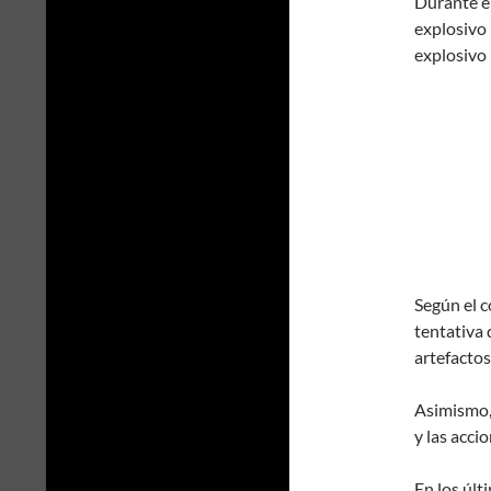
Durante el
explosivo 
explosivo 
Según el c
tentativa 
artefactos
Asimismo,
y las acci
En los úl