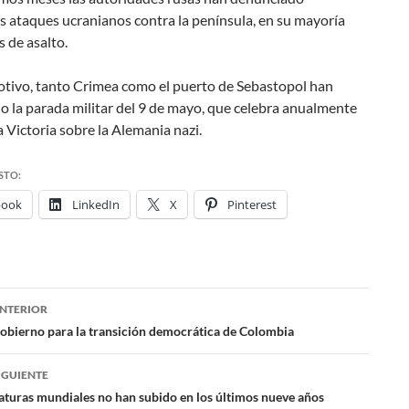
 ataques ucranianos contra la península, en su mayoría
 de asalto.
otivo, tanto Crimea como el puerto de Sebastopol han
 la parada militar del 9 de mayo, que celebra anualmente
la Victoria sobre la Alemania nazi.
STO:
book
LinkedIn
X
Pinterest
NTERIOR
ación
Gobierno para la transición democrática de Colombia
IGUIENTE
das
aturas mundiales no han subido en los últimos nueve años