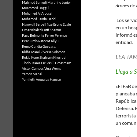
Mahmud Samudi
Martinho Junior
drone
s de 
Moammed Doggui
Mohamed Al Aroussi
Mohamed Lamin Haddi
Los servic
Namwall Serpell
Nze Esono Ebale
en un hosp
Omar Khaled Lutfi Khamur
informó
e
Paco Belmonte Ferrer
Perenco
Pere Ortin
Rafeeat Aliyu
entidad.
Remo Candia Guevara.
Ridha Mami
Riversa Solomon
LEA TAM
Rokia Kone
Shahram Khosravi
Tlotlo Tsamaase
Vasili Grossman:
Víctor Campos Vera
Wema
Llega a 
Yamen Manai
Yamileth Aroquipa Hancco
«El FSB de
planeaba c
República 
Defensa. E
terrorista
un comuni