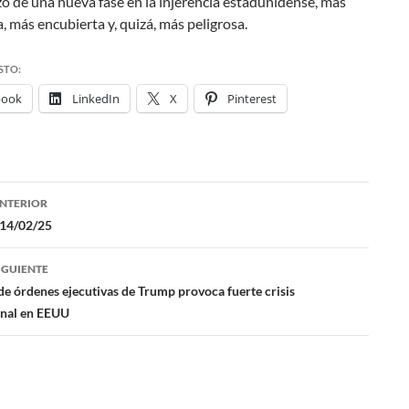
o de una nueva fase en la injerencia estadunidense, más
a, más encubierta y, quizá, más peligrosa.
STO:
book
LinkedIn
X
Pinterest
NTERIOR
ación
 14/02/25
IGUIENTE
das
de órdenes ejecutivas de Trump provoca fuerte crisis
onal en EEUU