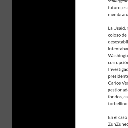
schlangene
futuro, es
membrana 
La Usaid, 
coloso de 
desestabil
intentaban
Washington
corrupción
Investigac
president
Carlos Vec
gestionad
fondos, ca
torbellino
En el cas
ZunZuneo,