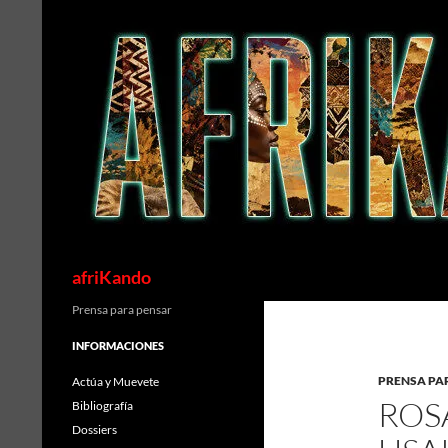
Saltar
al
contenido
Buscar
afriKando
Prensa para pensar
INFORMACIONES
PRENSA PA
Actúa y Muevete
ROS
Bibliografía
Dossiers