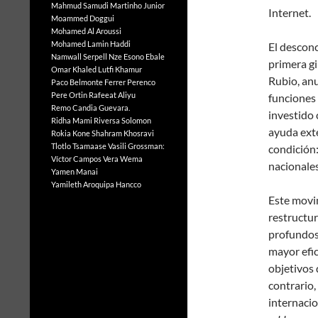
Mahmud Samudi
Martinho Junior
Internet.
Moammed Doggui
Mohamed Al Aroussi
Mohamed Lamin Haddi
El desconc
Namwall Serpell
Nze Esono Ebale
primera gi
Omar Khaled Lutfi Khamur
Rubio, anu
Paco Belmonte Ferrer
Perenco
Pere Ortin
Rafeeat Aliyu
funciones
Remo Candia Guevara.
investido 
Ridha Mami
Riversa Solomon
ayuda ext
Rokia Kone
Shahram Khosravi
Tlotlo Tsamaase
Vasili Grossman:
condición
Víctor Campos Vera
Wema
nacionale
Yamen Manai
Yamileth Aroquipa Hancco
Este movi
restructur
profundos 
mayor efic
objetivos 
contrario,
internacio