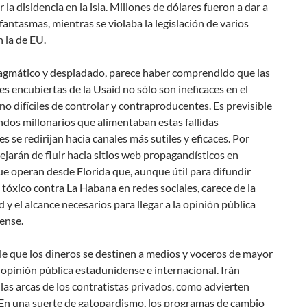
r la
disidencia
en la isla. Millones de dólares fueron a dar a
antasmas, mientras se violaba la legislación de varios
n la de EU.
agmático y despiadado, parece haber comprendido que las
s encubiertas de la Usaid no sólo son ineficaces en el
ino difíciles de controlar y contraproducentes. Es previsible
ndos millonarios que alimentaban estas fallidas
s se redirijan hacia canales más sutiles y eficaces. Por
ejarán de fluir hacia sitios web propagandísticos en
e operan desde Florida que, aunque útil para difundir
tóxico contra La Habana en redes sociales, carece de la
d y el alcance necesarios para llegar a la opinión pública
ense.
e que los dineros se destinen a medios y voceros de mayor
 opinión pública estadunidense e internacional. Irán
las arcas de los contratistas privados, como advierten
 En una suerte de gatopardismo, los programas de
cambio