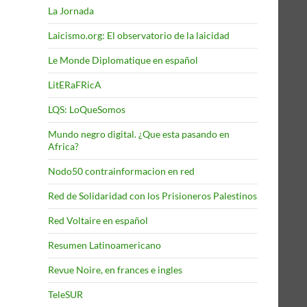
La Jornada
Laicismo.org: El observatorio de la laicidad
Le Monde Diplomatique en español
LitERaFRicA
LQS: LoQueSomos
Mundo negro digital. ¿Que esta pasando en
Africa?
Nodo50 contrainformacion en red
Red de Solidaridad con los Prisioneros Palestinos
Red Voltaire en español
Resumen Latinoamericano
Revue Noire, en frances e ingles
TeleSUR