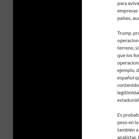
para aviva
empresas f
países, au
Trump, pr
operacione
terreno, s
que los fo
operacione
ejemplo, d
español qu
contenido 
legitimida
estadunid
Es probabl
peso en la
también a 
analistas.