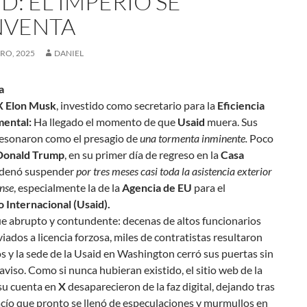
D: EL IMPERIO SE
NVENTA
RO, 2025
DANIEL
a
 Elon Musk
,
investido como secretario para la
Eficiencia
ental:
Ha llegado el momento de que
Usaid
muera
. Sus
resonaron como el presagio de
una tormenta inminente.
Poco
Donald Trump
, en su primer día de regreso en la
Casa
rdenó suspender
por tres meses casi toda la asistencia exterior
nse
, especialmente la de la
Agencia de EU
para el
 Internacional (Usaid).
fue abrupto y contundente: decenas de altos funcionarios
iados a licencia forzosa, miles de contratistas resultaron
 y la sede de la Usaid en Washington cerró sus puertas sin
aviso. Como si nunca hubieran existido, el sitio web de la
 su cuenta en
X
desaparecieron de la faz digital, dejando tras
acío que pronto se llenó de especulaciones y murmullos en