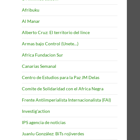
Afribuku
Al Manar
Alberto Cruz: El territorio del lince
Armas bajo Control (Unete…)
Africa Fundacion Sur
Canarias Semanal
Centro de Estudios para la Paz JM Delas
Comite de Solidaridad con el Africa Negra
Frente Antiimperialista Internacionalista (FAI)
Investig'action
IPS agencia de noticias
Juanlu González: BiTs rojiverdes