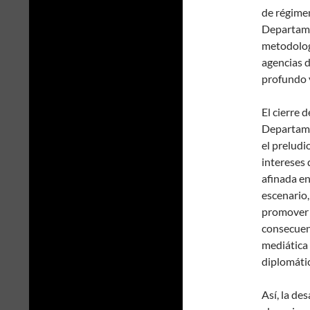
de régime
Departame
metodologí
agencias 
profundo
El cierre 
Departame
el preludi
intereses
afinada en
escenario,
promover a
consecuenc
mediática 
diplomátic
Así, la de