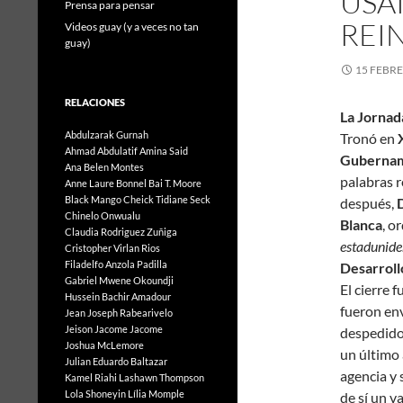
USAI
Prensa para pensar
REI
Videos guay (y a veces no tan
guay)
15 FEBRE
RELACIONES
La Jornad
Abdulzarak Gurnah
Tronó en
X
Ahmad Abdulatif
Amina Said
Gubernam
Ana Belen Montes
palabras 
Anne Laure Bonnel
Bai T. Moore
Black Mango
Cheick Tidiane Seck
después,
Chinelo Onwualu
Blanca
, o
Claudia Rodriguez Zuñiga
estadunide
Cristopher Virlan Rios
Filadelfo Anzola Padilla
Desarrollo
Gabriel Mwene Okoundji
El cierre 
Hussein Bachir Amadour
fueron env
Jean Joseph Rabearivelo
Jeison Jacome Jacome
despedidos
Joshua McLemore
un último 
Julian Eduardo Baltazar
agencia y
Kamel Riahi
Lashawn Thompson
Lola Shoneyin
Lília Momple
de sí un v