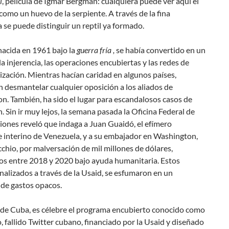
i
, película de Igmar Bergman:
cualquiera puede ver aquí el
 como un huevo de la serpiente. A través de la fina
se puede distinguir un reptil ya formado
.
nacida en 1961 bajo la
guerra fría
,
se había convertido en un
la injerencia, las operaciones encubiertas y las redes de
ización. Mientras hacían caridad en algunos países,
 desmantelar cualquier oposición a los aliados de
. También, ha sido el lugar para escandalosos casos de
. Sin ir muy lejos, la semana pasada la Oficina Federal de
iones reveló que indaga a Juan Guaidó, el efímero
e interino de Venezuela, y a su embajador en Washington,
chio, por malversación de mil millones de dólares,
os entre 2018 y 2020 bajo
ayuda humanitaria
. Estos
nalizados a través de la Usaid, se esfumaron en un
 de gastos opacos.
o de Cuba, es célebre el programa encubierto conocido como
 fallido
Twitter cubano
, financiado por la Usaid y diseñado