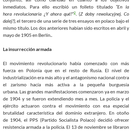
inmediatos. Para ello escribió un folleto titulado
“
En l
a
2
hora
revolucionaria
¿Y ahora qué?
”
.
(
Z
doby rewolucyjnej. Co
dalej?
)
,
el tercero de una serie de tres ensayos en polaco bajo el
mismo título. Los dos anteriores habían sido escritos en abril y
mayo de 1905 en Berlín.
.
La insurrección armada
El movimiento revolucionario había comenzado con más
fuerza en Polonia que en el resto de Rusia. El nivel de
industrialización era más alto y el antagonismo nacional contra
el zarismo hacía más activa a la pequeña burguesía
urbana.
Las
grandes manifestaciones
comenzaron y
a en marzo
de
1904
y
se fueron extendiendo mes a mes. La policía y el
ejército
actuaron
contra el movimiento con esa especial
brutalidad característica del dominio extranjero. En otoño
de
1904,
el PPS (Partido Socialista Polaco) decidió ofrecer
resistencia armada a la policía. El
13
de noviembre se libraron