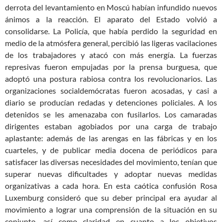
derrota del levantamiento
en Moscú
habían infundido
nuevos
ánimos a la reacción. El aparato del Estado volvió a
consolidarse.
La Policía, que había perdido la seguridad en
medio de la atmósfera general, percibió las ligeras vacilaciones
de los trabajadores y atacó con más energía
.
La fuerzas
represivas f
ueron
empuja
d
a
s por la prensa burguesa, que
adopt
ó
una postura
rabios
a contra l
o
s revolucion
arios
. Las
organizaciones socialdemócratas fueron acosadas, y casi a
diario se producían redadas y detenciones policiales. A los
detenidos se les amenazaba con fusilarlos. Los camaradas
dirigentes estaban agobiados por una carga de trabajo
aplastante: además de
las arengas
en las fábricas y en los
cuarteles, y de publicar media docena de periódicos para
satisfacer las diversas necesidades del movimiento, tenían que
superar nuevas dificultades
y adoptar
nuevas medidas
organizativas a cada hora. En esta
caótica
confusión Rosa
Luxemburg consideró que su
deber
principal era ayudar al
movimiento a lograr una comprensión de la situación en su
conjunto, así como claridad en cuanto a los objetivos