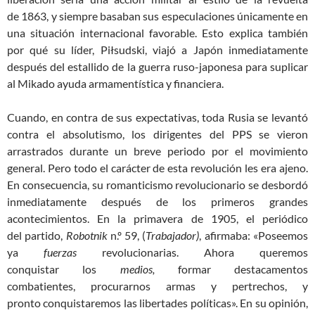
de
1863,
y siempre basaban sus especulaciones únicamente en
una situación internacional favorable. Esto explica también
por qué su líder, Piłsudski, viajó a Japón inmediatamente
después del estallido de la guerra
ruso-japonesa para suplicar
al Mikado ayuda armamentística y financiera.
Cuando, en contra de sus expectativas, toda Rusia se levantó
contra el absolutismo, los dirigentes del PPS se vieron
arrastrados durante un breve periodo por el movimiento
general. Pero todo el carácter de esta revolución les era ajeno.
En consecuencia, su romanticismo revolucionario se desbordó
inmediatamente después de los primeros grandes
acontecimientos. En la primavera de 1905, el periódico
de
l
partido,
Robotnik
n.º 59,
(
Trabajador
)
, afirmaba: «
Poseemos
ya
fuerzas
revolucionarias. Ahora
queremos
conquistar
los
m
edios,
f
orm
ar
destacamentos
combatientes,
procurarnos
armas y
pertrech
os, y
pronto
conquistaremos
las
libertad
es
política
s
». En su opinión,