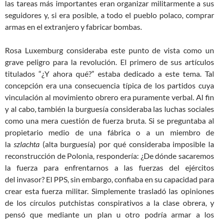
las tareas más importantes eran organizar militarmente a sus
seguidores y, si era posible, a todo el pueblo polaco, comprar
armas en el extranjero y fabricar bombas.
Rosa Luxemburg consideraba este punto de vista como un
grave peligro para la revolución. El primero de sus artículos
titulados “¿Y ahora qué?” estaba dedicado a este tema. Tal
concepción era una consecuencia típica de los partidos cuya
vinculación al movimiento obrero era puramente verbal. Al fin
y al cabo, también la burguesía consideraba las luchas sociales
como una mera cuestión de fuerza bruta. Si se preguntaba al
propietario medio de una fábrica o a un miembro de
la
szlachta
(alta burguesía) por qué consideraba imposible la
re
construc
ción de Polonia, respondería: ¿De dónde sacaremos
la fuerza para enfrentarnos a l
a
s fuer
za
s
del
ejércitos
del
invas
or? El PPS, sin embargo, confiaba en su capacidad para
crear esta fuerza militar. Simplemente trasladó las opiniones
de los círculos
putchist
as conspirativos a la clase obrera, y
pensó que mediante un plan u otro podría armar a los