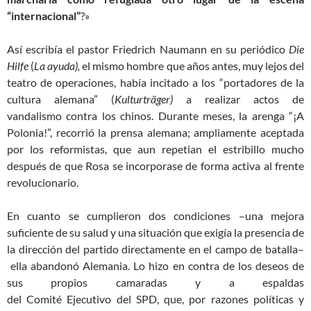
“internacional”
?»
Así escribía el pastor
Friedrich Naumann
en su periódico
Die
Hilfe
(
La
ayuda
)
,
el mismo hombre que años antes, muy lejos del
teatro de operaciones, había incitado a los “portadores de la
cultura alemana”
(
Kulturträger
)
a realizar
actos de
vandalismo
contra los chinos. Durante meses, l
a arenga
“¡A
Polonia!”
,
recorrió la prensa alemana;
ampliamente aceptada
por los reformistas
, que
aun
repetia
n el estribillo mucho
después de que Rosa
se incorporase de
forma activa
a
l frente
revolucionario.
En cuanto se cumplieron dos condiciones
–
una mejora
suficiente de su salud y una situación que exigía la presencia de
la dirección del partido directamente en el campo de batalla–
ella
abandonó Alemania. Lo hizo en contra de los deseos de
sus propios camaradas y a espaldas
del
Comité
Ejecutiv
o
del
SPD,
que, por razones políticas y