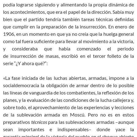
podía lograrse
siguie
ndo y
alim
entando la propia dinámica de
los acontecimientos, que era el papel de la dirección. Sabía muy
bien que el partido tendría también tareas técnicas definidas
que cumplir en la preparación de
la insurrección
. En enero de
1906, en un momento en que ya no creía que la huelga general
como tal fuera suficiente para llevar al movimiento a la victoria,
y c
onsideraba
que
había comenzado
el periodo
de
insurrección
de masas, escribió en el tercer folleto de la
serie “¿Y ahora qué?”:
«
La fase iniciada de las luchas abiertas, armadas, impone a la
socialdemocracia la obligación de armar dentro de lo posible
las líneas de vanguardia de los combatientes, la reflexión de los
planes, y la evaluación de las condiciones de la lucha callejera y,
sobre todo, el aprovechamiento de las experiencias y lecciones
de la sublevación armada en Moscú. Pero no es en estos
preparativos
técnicos
para las sublevaciones armadas –aunque
sean importantes e indispensables– donde yace la
garantía
principal
de la victoria del pueblo en el choque abierto