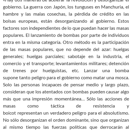
gobierno. La guerra con Japón, los tunguses en
Manchuria,
el
hambre y las malas cosechas, la pérdida de crédito en las
bolsas europeas, están desorganizando al gobierno. Estos
factores son independientes de lo que puedan hacer las masas
populares. El lanzamiento de bombas por parte de individuos
entra en la misma categoría. Otro método es la participación
de las masas populares, que no depende del azar: huelgas
generales; huelgas parciales; sabotaje en la industria, el
comercio y el transporte; levantamientos militares; detención
de trenes por huelguistas, etc. Lanzar una bomba
s
upone
tan
to
peligro para el gobierno como matar un
a
mos
ca.
Solo las
personas incapaces de pensar
medio y largo plazo
,
c
onsideran
que los a
tentados con bombas
pueden causar algo
más que una impresión momentánea… Sólo las acciones de
masas como táctica
de resistencia y
boicot
representan
un
verdadero
peligro para el absolutismo.
No sólo desorganizan el
orden
dominante, sino que organizan
al mismo tiempo las fuerzas políticas que derrocarán al