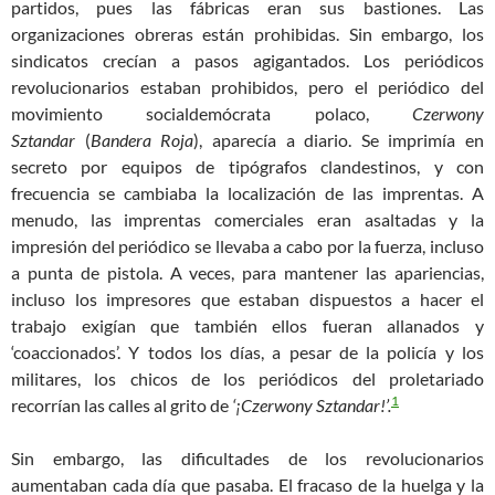
partidos, pues las fábricas eran sus bastiones. Las
organizaciones obreras están prohibidas. Sin embargo, los
sindicatos crecían a pasos agigantados. Los periódicos
revolucionarios estaban prohibidos, pero el periódico del
movimiento socialdemócrata polaco,
Czerwony
Sztandar
(
Bandera Roja
), aparecía a diario. Se
imprim
ía en
secreto por equipos de
tipógrafo
s clandestinos, y con
frecuencia se cambiaba
la localización de las
imprenta
s
. A
menudo, las imprentas
comerciales
eran asaltadas y la
impresión del periódico se llevaba a cabo por la fuerza, incluso
a punta de pistola. A veces, para mantener las apariencias,
incluso los impresores que estaban dispuestos a hacer el
trabajo exigía
n
que también ellos fueran allanados y
‘coaccionados’. Y todos los días, a pesar de la policía y los
militares, los chicos de los periódicos del proletariado
1
recorrían las calles al grito de
‘¡Czerwony Sztandar!’.
Sin embargo, las dificultades de los revolucionarios
aumentaban cada día que pasaba. El fracaso de la huelga y la