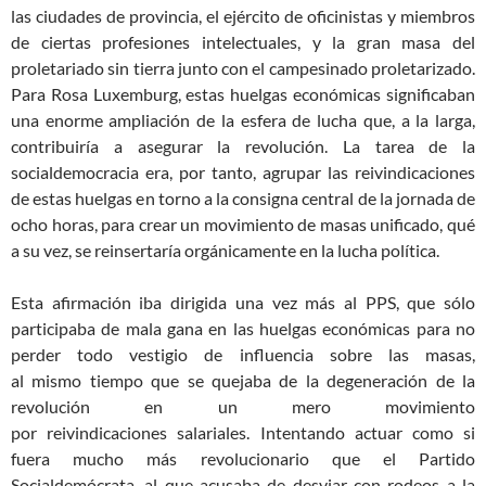
las ciudades de provincia, el ejército de oficinistas y miembros
de ciertas profesiones intelectuales, y la gran masa del
proletariado sin tierra junto con el campesinado proletarizado.
Para Rosa Luxemburg, estas huelgas económicas significaban
una enorme ampliación de la esfera de lucha que, a la larga,
contribuiría a asegurar la revolución. La tarea de la
socialdemocracia era, por tanto, agrupar las reivindicaciones
de estas huelgas en torno a la consigna central de la jornada de
ocho horas, para crear un movimiento de masas unificado, qué
a su vez, se reinsertaría orgánicamente en la lucha política.
Esta afirmación iba dirigida
una vez más
al PPS, que sólo
participaba
de mala gana
en las huelgas económicas para no
perder todo vestigio de influencia sobre las masas,
al
mismo
tiempo que se quejaba de la degeneración de la
revolución en un mero movimiento
por
reivindicaciones
salari
ales
. Intent
ando
actuar como si
fuera mucho más revolucionario que el Partido
Socialdemócrata,
a
l
que a
cusa
ba
d
e desvia
r con rodeos
a la