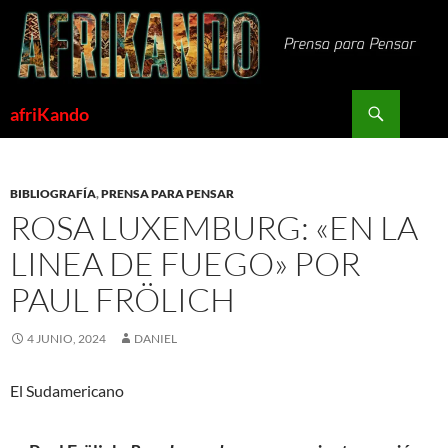
Saltar
al
contenido
Buscar
afriKando
BIBLIOGRAFÍA
,
PRENSA PARA PENSAR
ROSA LUXEMBURG: «EN LA
LINEA DE FUEGO» POR
PAUL FRÖLICH
4 JUNIO, 2024
DANIEL
El Sudamericano