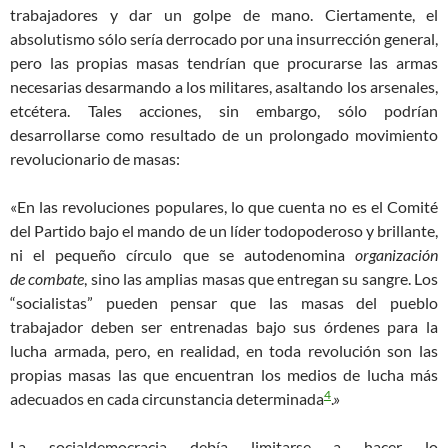
trabajadores y dar un golpe de mano. Ciertamente, el
absolutismo sólo sería derrocado por un
a
insurrección
general,
pero las propias masas tendrían que procurarse las armas
necesarias desarmando a los militares, asaltando los arsenales,
etcétera. Tales acciones, sin embargo, sólo podrían
desarrollarse como resultado de un prolongado movimiento
revolucionario de masas:
«En las revoluciones populares, lo que cuenta no es el
C
omité
del
P
artido bajo el mando de un líder todopoderoso y brillante,
ni el pequeño círculo que se autodenomina
organización
de
combate
, sino las amplias masas que
entregan
su sangre. Los
“socialistas” pueden pensar que las masas del pueblo
trabajador deben ser entrenadas bajo sus órdenes para la
lucha armada, pero, en realidad, en toda revolución son las
propias masas las que encuentran los medios de lucha
más
4
adecuados en cada circunstancia determinada
.»
La socialdemocracia deb
ía
limitarse a hacer lo