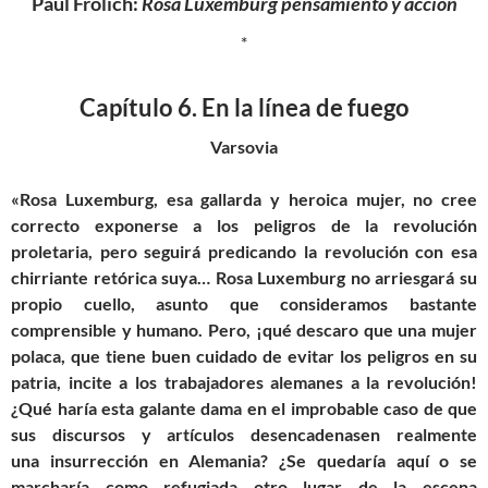
Paul Frölich:
Rosa Luxemburg pensamiento y acción
*
Capítulo
6.
En la línea de fuego
Varsovia
«Rosa Luxemburg, esa gallarda y heroica mujer, no cree
correcto exponerse a los peligros de la revolución
proletaria, pero seguirá predicando la revolución con esa
chirriante retórica suya… Rosa Luxemburg no arriesgará su
propio cuello,
asunto
que consideramos bastante
comprensible y humano. Pero, ¡qué descaro que una mujer
polaca, que tiene buen cuidado de evitar los peligros en su
patria, incite a los trabajadores alemanes a la revolución!
¿Qué haría esta galante dama en el improbable caso de que
sus discursos y artículos desencadenasen realmente
una
insurrección
en Alemania? ¿Se quedaría aquí o se
marcharía
como refugiada
otro lugar de la escena