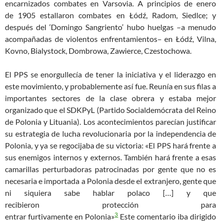
encarnizados combates en Varsovia. A principios de enero
de
1905
estallaron combates en
Łódź
, Radom, Siedlc
e
; y
después del ‘Domingo Sangriento’ hubo huelgas
–
a menudo
acompañadas de violentos enfrentamientos
–
en
Łódź
, Vilna,
Kovno, Bialystock, Dombrowa, Zawierce, Czestochowa.
El PPS se enorgullecía de tener la iniciativa y el liderazgo en
este movimiento, y probablemente así fue. Reunía en sus filas a
importantes sectores de la clase obrera y estaba mejor
organizado que el SDKPyL (Partido Socialdemócrata del Reino
de Polonia y Lituania). Los acontecimientos parecían justificar
su estrategia de lucha revolucionaria por la independencia de
Polonia, y ya se regocijaba de su victoria: «El PPS hará frente a
sus enemigos internos y externos. También hará frente a esas
camarillas perturbadoras patrocinadas por gente que no es
necesaria e importada a Polonia desde el extranjero, gente que
ni siquiera sabe hablar polac
o
[…] y qu
e
rec
i
b
i
er
on
prote
cción
para
3
entrar
furtiva
mente
en
Pol
o
nia»
Este comentario iba dirigido