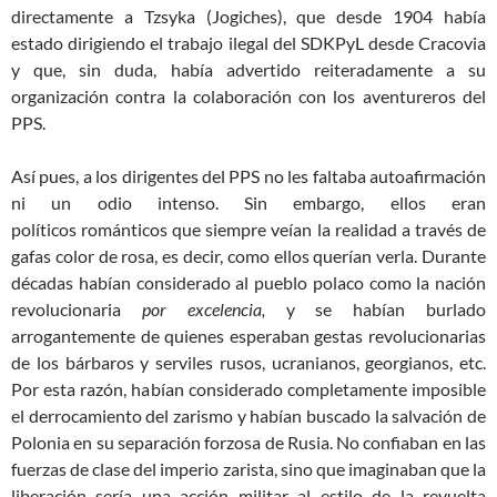
directamente a Tzsyka (Jogiches), que desde
1904
había
estado dirigiendo el trabajo ilegal del SDKPyL desde Cracovia
y que, sin duda, había advertido reiteradamente a su
organización contra la colaboración con los aventur
ero
s del
PPS.
Así pues, a los dirigentes del PPS no les faltaba autoafirmación
ni un odio
intenso
. Sin embargo, e
llos
eran
políticos
románticos que siempre veían la realidad a través de
gafas color de rosa, es decir, como ellos querían verla. Durante
décadas habían considerado al pueblo polaco como la nación
revolucionaria
por excelencia,
y se habían burlado
arrogantemente de quienes esperaban gestas revolucionarias
de los bárbaros y serviles rusos, ucranianos, georgianos, etc.
Por esta razón, habían considerado completamente imposible
el derrocamiento del zarismo y habían buscado la salvación de
Polonia en su separación forzosa de Rusia. No confiaban en las
fuerzas de clase del imperio zarista, sino que imaginaban que la
liberación sería una acción militar al estilo de la revuelta