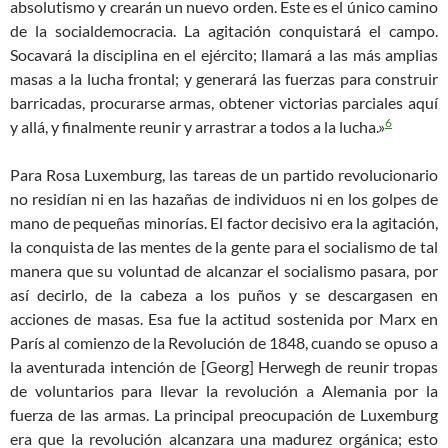
absolutismo y crearán un nuevo orden. Este es el único camino
de la socialdemocracia. La agitación conquistará el campo.
Socavará la disciplina en el ejército; llamará a las más amplias
masas a la lucha
frontal
; y generará las fuerzas para construir
barricadas, procurarse armas,
obtene
r victorias
parciales
aquí
6
y allá, y finalmente reunir y arrastrar a todo
s
a la lucha.»
Para Rosa Luxemburg, las tareas de un partido revolucionario
no residían ni en las hazañas de individuos ni en los golpes de
mano de pequeñas minorías. El factor decisivo era la agitación,
la conquista de las mentes de la gente para el socialismo de tal
manera que su voluntad de alcanzar el socialismo pasara, por
así decirlo, de la cabeza a los puños y se des
cargasen
en
acciones de masas.
Esa f
ue la actitud
sostenid
a por Marx en
París al comienzo de la Revolución de
1848,
cuando se opuso a
la aventurada intención de [Georg] Herwegh de
reuni
r tropas
de voluntarios para llevar la revolución a Alemania por la
fuerza de las armas. La principal preocupación de Luxemburg
era que la revolución alcanzara una madurez orgánica; esto