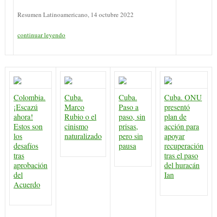
Resumen Latinoamericano, 14 octubre 2022
continuar leyendo
Colombia.
Cuba.
Cuba.
Cuba. ONU
¡Escazú
Marco
Paso a
presentó
ahora!
Rubio o el
paso, sin
plan de
Estos son
cinismo
prisas,
acción para
los
naturalizado
pero sin
apoyar
desafíos
pausa
recuperación
tras
tras el paso
aprobación
del huracán
del
Ian
Acuerdo