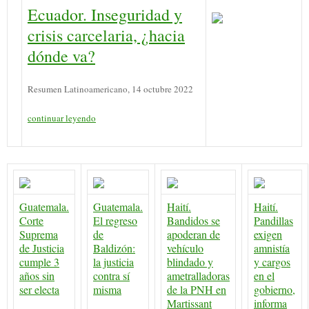
Ecuador. Inseguridad y
crisis carcelaria, ¿hacia
dónde va?
Resumen Latinoamericano, 14 octubre 2022
continuar leyendo
Guatemala.
Guatemala.
Haití.
Haití.
Corte
El regreso
Bandidos se
Pandillas
Suprema
de
apoderan de
exigen
de Justicia
Baldizón:
vehículo
amnistía
cumple 3
la justicia
blindado y
y cargos
años sin
contra sí
ametralladoras
en el
ser electa
misma
de la PNH en
gobierno,
Martissant
informa