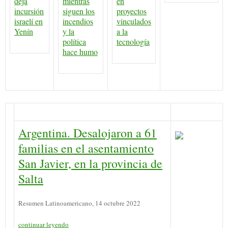
deja
mientras
en
incursión
siguen los
proyectos
israelí en
incendios
vinculados
Yenín
y la
a la
política
tecnología
hace humo
Argentina. Desalojaron a 61
familias en el asentamiento
San Javier, en la provincia de
Salta
Resumen Latinoamericano, 14 octubre 2022
continuar leyendo