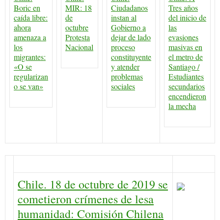
Boric en
MIR: 18
Ciudadanos
Tres años
caída libre:
de
instan al
del inicio de
ahora
octubre
Gobierno a
las
amenaza a
Protesta
dejar de lado
evasiones
los
Nacional
proceso
masivas en
migrantes:
constituyente
el metro de
«O se
y atender
Santiago /
regularizan
problemas
Estudiantes
o se van»
sociales
secundarios
encendieron
la mecha
Chile. 18 de octubre de 2019 se
cometieron crímenes de lesa
humanidad: Comisión Chilena