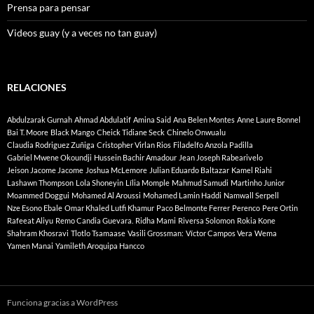
Prensa para pensar
Videos guay (y a veces no tan guay)
RELACIONES
Abdulzarak Gurnah
Ahmad Abdulatif
Amina Said
Ana Belen Montes
Anne Laure Bonnel
Bai T. Moore
Black Mango
Cheick Tidiane Seck
Chinelo Onwualu
Claudia Rodriguez Zuñiga
Cristopher Virlan Rios
Filadelfo Anzola Padilla
Gabriel Mwene Okoundji
Hussein Bachir Amadour
Jean Joseph Rabearivelo
Jeison Jacome Jacome
Joshua McLemore
Julian Eduardo Baltazar
Kamel Riahi
Lashawn Thompson
Lola Shoneyin
Lília Momple
Mahmud Samudi
Martinho Junior
Moammed Doggui
Mohamed Al Aroussi
Mohamed Lamin Haddi
Namwall Serpell
Nze Esono Ebale
Omar Khaled Lutfi Khamur
Paco Belmonte Ferrer
Perenco
Pere Ortin
Rafeeat Aliyu
Remo Candia Guevara.
Ridha Mami
Riversa Solomon
Rokia Kone
Shahram Khosravi
Tlotlo Tsamaase
Vasili Grossman:
Víctor Campos Vera
Wema
Yamen Manai
Yamileth Aroquipa Hancco
Funciona gracias a WordPress