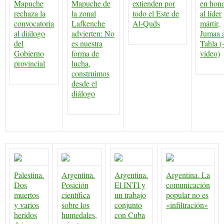
Mapuche
Mapuche de
extienden por
en hon
rechaza la
la zonal
todo el Este de
al líder
convocatoria
Lafkenche
Al-Quds
mártir,
al diálogo
advierten: No
Jumaa a
del
es nuestra
Tahla (
Gobierno
forma de
video)
provincial
lucha,
construimos
desde el
diálogo
Palestina.
Argentina.
Argentina.
Argentina. La
Dos
Posición
El INTI y
comunicación
muertos
científica
un trabajo
popular no es
y varios
sobre los
conjunto
«infiltración»
heridos
humedales,
con Cuba