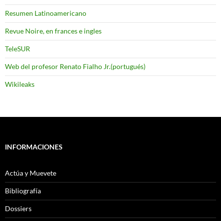
Resumen Latinoamericano
Revue Noire, en frances e ingles
TeleSUR
Web del profesor Renato Fialho Jr.(portugués)
Wikileaks
INFORMACIONES
Actúa y Muevete
Bibliografía
Dossiers