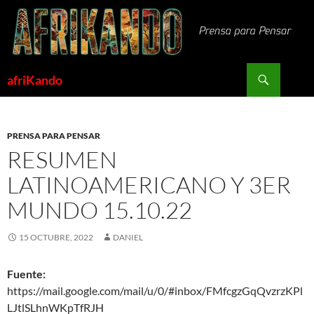
Saltar
al
contenido
Buscar
afriKando
PRENSA PARA PENSAR
RESUMEN
LATINOAMERICANO Y 3ER
MUNDO 15.10.22
15 OCTUBRE, 2022
DANIEL
Fuente:
https://mail.google.com/mail/u/0/#inbox/FMfcgzGqQvzrzKPl
LJtlSLhnWKpTfRJH