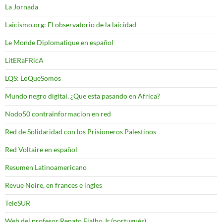
La Jornada
Laicismo.org: El observatorio de la laicidad
Le Monde Diplomatique en español
LitERaFRicA
LQS: LoQueSomos
Mundo negro digital. ¿Que esta pasando en Africa?
Nodo50 contrainformacion en red
Red de Solidaridad con los Prisioneros Palestinos
Red Voltaire en español
Resumen Latinoamericano
Revue Noire, en frances e ingles
TeleSUR
Web del profesor Renato Fialho Jr.(portugués)