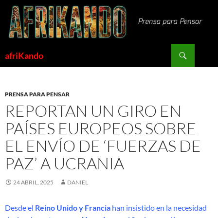
Saltar
al
contenido
Buscar
afriKando
PRENSA PARA PENSAR
REPORTAN UN GIRO EN
PAÍSES EUROPEOS SOBRE
EL ENVÍO DE ‘FUERZAS DE
PAZ’ A UCRANIA
24 ABRIL, 2025
DANIEL
Desde el
Reino Unido y Francia
han insistido en la necesidad