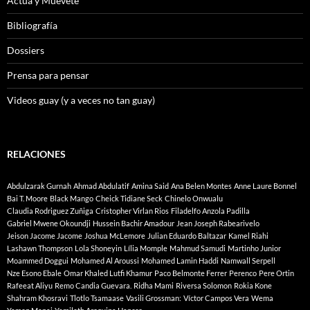
Actúa y Muevete
Bibliografía
Dossiers
Prensa para pensar
Videos guay (y a veces no tan guay)
RELACIONES
Abdulzarak Gurnah
Ahmad Abdulatif
Amina Said
Ana Belen Montes
Anne Laure Bonnel
Bai T. Moore
Black Mango
Cheick Tidiane Seck
Chinelo Onwualu
Claudia Rodriguez Zuñiga
Cristopher Virlan Rios
Filadelfo Anzola Padilla
Gabriel Mwene Okoundji
Hussein Bachir Amadour
Jean Joseph Rabearivelo
Jeison Jacome Jacome
Joshua McLemore
Julian Eduardo Baltazar
Kamel Riahi
Lashawn Thompson
Lola Shoneyin
Lília Momple
Mahmud Samudi
Martinho Junior
Moammed Doggui
Mohamed Al Aroussi
Mohamed Lamin Haddi
Namwall Serpell
Nze Esono Ebale
Omar Khaled Lutfi Khamur
Paco Belmonte Ferrer
Perenco
Pere Ortin
Rafeeat Aliyu
Remo Candia Guevara.
Ridha Mami
Riversa Solomon
Rokia Kone
Shahram Khosravi
Tlotlo Tsamaase
Vasili Grossman:
Víctor Campos Vera
Wema