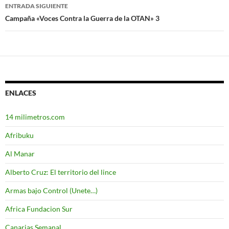
entradas
ENTRADA SIGUIENTE
Campaña «Voces Contra la Guerra de la OTAN» 3
ENLACES
14 milimetros.com
Afribuku
Al Manar
Alberto Cruz: El territorio del lince
Armas bajo Control (Unete…)
Africa Fundacion Sur
Canarias Semanal