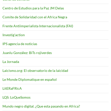
Centro de Estudios para la Paz JM Delas
Comite de Solidaridad con el Africa Negra
Frente Antiimperialista Internacionalista (FAI)
Investig'action
IPS agencia de noticias
Juanlu González: BiTs rojiverdes
La Jornada
Laicismo.org: El observatorio de la laicidad
Le Monde Diplomatique en español
LitERaFRicA
LQS: LoQueSomos
Mundo negro digital. ¿Que esta pasando en Africa?