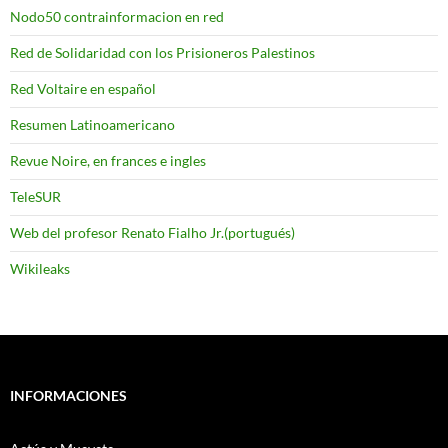
Nodo50 contrainformacion en red
Red de Solidaridad con los Prisioneros Palestinos
Red Voltaire en español
Resumen Latinoamericano
Revue Noire, en frances e ingles
TeleSUR
Web del profesor Renato Fialho Jr.(portugués)
Wikileaks
INFORMACIONES