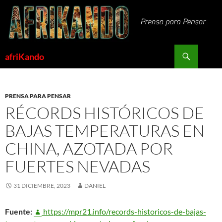
Saltar
al
contenido
Buscar
afriKando
PRENSA PARA PENSAR
RÉCORDS HISTÓRICOS DE
BAJAS TEMPERATURAS EN
CHINA, AZOTADA POR
FUERTES NEVADAS
31 DICIEMBRE, 2023
DANIEL
Fuente:
https://mpr21.info/records-historicos-de-bajas-