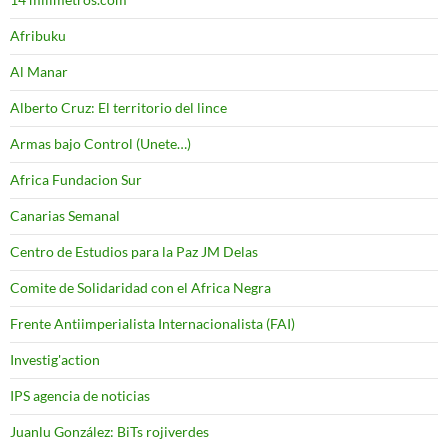
Afribuku
Al Manar
Alberto Cruz: El territorio del lince
Armas bajo Control (Unete…)
Africa Fundacion Sur
Canarias Semanal
Centro de Estudios para la Paz JM Delas
Comite de Solidaridad con el Africa Negra
Frente Antiimperialista Internacionalista (FAI)
Investig'action
IPS agencia de noticias
Juanlu González: BiTs rojiverdes