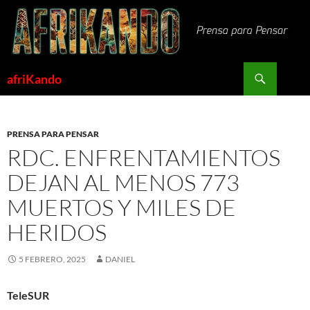
Saltar
al
contenido
Buscar
afriKando
PRENSA PARA PENSAR
RDC. ENFRENTAMIENTOS
DEJAN AL MENOS 773
MUERTOS Y MILES DE
HERIDOS
5 FEBRERO, 2025
DANIEL
TeleSUR