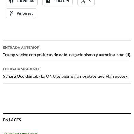
Facebook
LinkedIn
X
Pinterest
ENTRADA ANTERIOR
Navegación
Trump vuelve con políticas de odio, negacionismo y autoritarismo (II)
de
ENTRADA SIGUIENTE
entradas
Sáhara Occidental. «La ONU es peor para nosotros que Marruecos»
ENLACES
14 milimetros.com