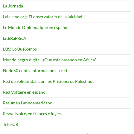
La Jornada
Laicismo.org: El observatorio de la laicidad
Le Monde Diplomatique en español
LitERaFRicA
LQS: LoQueSomos
Mundo negro digital. ¿Que esta pasando en Africa?
Nodo50 contrainformacion en red
Red de Solidaridad con los Prisioneros Palestinos
Red Voltaire en español
Resumen Latinoamericano
Revue Noire, en frances e ingles
TeleSUR