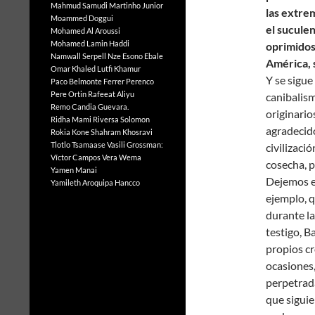
Mahmud Samudi
Martinho Junior
las extre
Moammed Doggui
el sucule
Mohamed Al Aroussi
Mohamed Lamin Haddi
oprimidos
Namwall Serpell
Nze Esono Ebale
América, s
Omar Khaled Lutfi Khamur
Y se sigue
Paco Belmonte Ferrer
Perenco
Pere Ortin
Rafeeat Aliyu
canibalism
Remo Candia Guevara.
originario
Ridha Mami
Riversa Solomon
agradecido
Rokia Kone
Shahram Khosravi
Tlotlo Tsamaase
Vasili Grossman:
civilizaci
Víctor Campos Vera
Wema
cosecha, p
Yamen Manai
Dejemos el
Yamileth Aroquipa Hancco
ejemplo, q
durante l
testigo, B
propios c
ocasiones,
perpetrada
que siguie