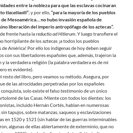
midades entre la nobleza para que las esclavas cocinaran
nto
tlacatlaolli
”
; y por ello,
“para la mayoría de los pueblos
 de Mesoamérica… no hubo invasión española de
ino liberación del imperio antropófago de los aztecas”.
 de frente hasta la
reductio ad Hitlerum
. Y luego transfiere el
o horripilante de los
aztecas
¡a todos los pueblos
s de América! Por ello los indígenas de hoy deben seguir
s con sus libertadores españoles que, además, trajeron la
ón y la verdadera religión (la palabra verdadera es de mi
ero es evidente).
 resto del libro, pero veamos su método. Asegura, por
ue de las atrocidades perpetradas por los españoles
a
conquista
, solo existe
el falso testimonio de un único
artolomé de las Casas
. Miente con todos los dientes: los
ronistas, incluido Hernán Cortés, hablan en numerosas
 sin tapujos, sobre matanzas, saqueos y esclavizaciones
s en 1520 y 1521 (sin hablar de las guerras interminables
ron, algunas de ellas abiertamente de exterminio, que no