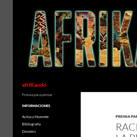
Saltar
al
contenido
Buscar
afriKando
Prensa para pensar
INFORMACIONES
PRENSA PA
Actúa y Muevete
RAC
Bibliografía
Dossiers