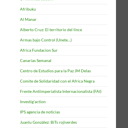
Afribuku
Al Manar
Alberto Cruz: El territorio del lince
Armas bajo Control (Unete…)
Africa Fundacion Sur
Canarias Semanal
Centro de Estudios para la Paz JM Delas
Comite de Solidaridad con el Africa Negra
Frente Antiimperialista Internacionalista (FAI)
Investig'action
IPS agencia de noticias
Juanlu González: BiTs rojiverdes