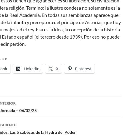
 éstos tienen que agradecerles su liberación, su civilización
dera religión. Termino: la ilustre condesa no solamente es la
 de la Real Academia. En todas sus semblanzas aparece que
 de la
infanta
y preceptora del
príncipe de Asturias
, que hoy
u majestad el rey
. Esa es la idea, la concepción de la historia
el Estado español (el tercero desde 1939). Por eso no puede
pedir perdón.
STO:
book
LinkedIn
X
Pinterest
NTERIOR
ación
 Jornada – 06/02/25
IGUIENTE
das
dos: Las 5 cabezas de la Hydra del Poder