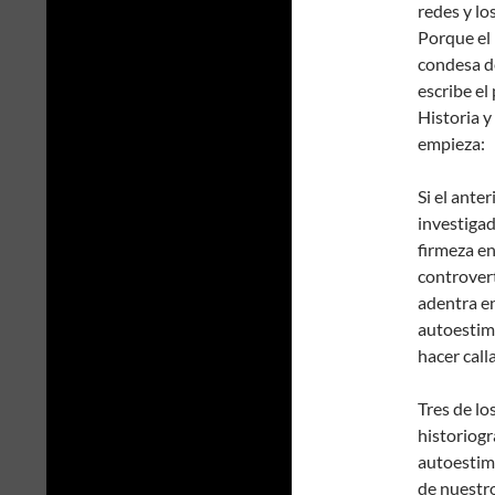
redes y lo
Porque el 
condesa de
escribe el
Historia 
empieza:
Si el anter
investigad
firmeza en
controvert
adentra en
autoestim
hacer call
Tres de lo
historiogr
autoesti
de
nuestro