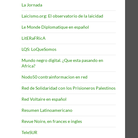
La Jornada
Laicismo.org: El observatorio de la laicidad
Le Monde Diplomatique en español
LitERaFRicA
LQS: LoQueSomos
Mundo negro digital. ¿Que esta pasando en
Africa?
Nodo50 contrainformacion en red
Red de Solidaridad con los Prisioneros Palestinos
Red Voltaire en español
Resumen Latinoamericano
Revue Noire, en frances e ingles
TeleSUR