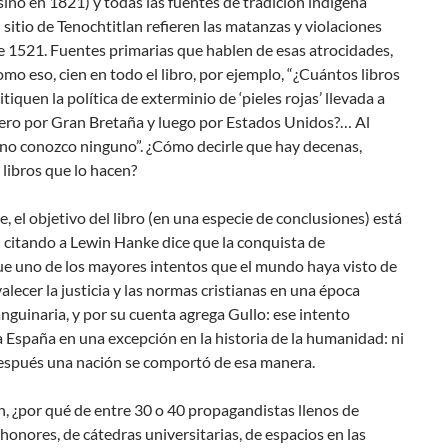
ino en 1821) y todas las fuentes de tradición indígena
 sitio de Tenochtitlan refieren las matanzas y violaciones
e 1521. Fuentes primarias que hablen de esas atrocidades,
mo eso, cien en todo el libro, por ejemplo, “¿Cuántos libros
itiquen la política de exterminio de ‘pieles rojas’ llevada a
ero por Gran Bretaña y luego por Estados Unidos?… Al
no conozco ninguno”. ¿Cómo decirle que hay decenas,
 libros que lo hacen?
, el objetivo del libro (en una especie de conclusiones) está
: citando a Lewin Hanke dice que
la conquista de
ue
uno de los mayores intentos que el mundo haya visto de
alecer la justicia y las normas cristianas en una época
anguinaria
, y por su cuenta agrega Gullo:
ese intento
a España en una excepción en la historia de la humanidad: ni
después una nación se comportó de esa manera
.
, ¿por qué de entre 30 o 40 propagandistas llenos de
honores, de cátedras universitarias, de espacios en las