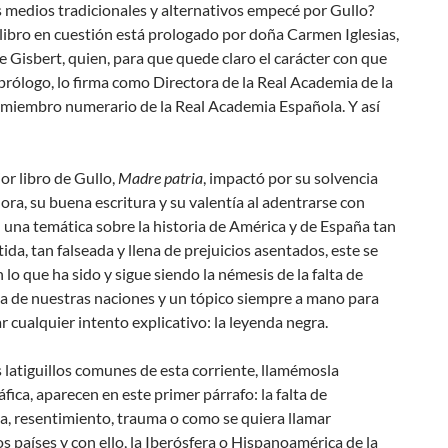
s medios tradicionales y alternativos empecé por Gullo?
libro en cuestión está prologado por doña Carmen Iglesias,
 Gisbert, quien, para que quede claro el carácter con que
 prólogo, lo firma como
Directora de la Real Academia de la
y miembro numerario de la Real Academia Española
. Y así
ior libro
de Gullo,
Madre patria
, impactó
por su solvencia
ora, su buena escritura y su valentía al adentrarse con
 una temática sobre la historia de América y de España tan
ida, tan falseada y llena de prejuicios asentados
, este
se
 lo que ha sido y sigue siendo la némesis de la falta de
a de nuestras naciones y un tópico siempre a mano para
ar cualquier intento explicativo: la leyenda negra
.
s latiguillos comunes de esta corriente, llamémosla
áfica, aparecen en este primer párrafo: la
falta de
ma
, resentimiento, trauma o como se quiera llamar
s países
y con ello, la
Iberósfera
o
Hispanoamérica
de la