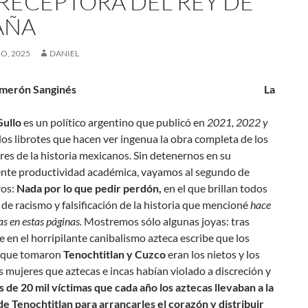
PRECEPTORA DEL REY DE
AÑA
O, 2025
DANIEL
ro Salmerón Sanginés La
ullo
es un político argentino que publicó en
2021, 2022 y
os librotes que hacen ver ingenua la obra completa de los
ores de la historia mexicanos. Sin detenernos en su
nte productividad
académica
, vayamos al segundo de
ros:
Nada por lo que pedir perdón,
en el que brillan todos
s de racismo y falsificación de la historia que mencioné
hace
s en estas páginas.
Mostremos sólo algunas joyas: tras
 en el horripilante canibalismo
azteca
escribe que los
 que tomaron
Tenochtitlan y Cuzco
eran los nietos y los
as mujeres que aztecas e incas habían violado a discreción
y
s de 20 mil víctimas que cada año los aztecas llevaban a la
e Tenochtitlan para arrancarles el corazón y distribuir