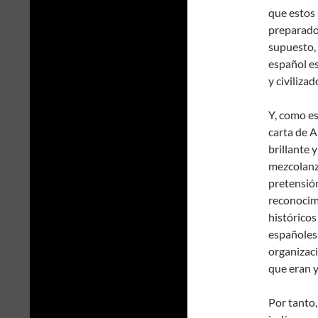
que estos 
preparador
supuesto, 
español es
y civiliza
Y, como es
carta de 
brillante y
mezcolanza
pretensión
reconocim
históricos
españoles 
organizació
que eran y
Por tanto,