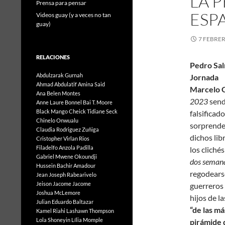
LA 
Prensa para pensar
ESP
Videos guay (y a veces no tan
guay)
7 FEBRER
RELACIONES
Ped
Abdulzarak Gurnah
Jornada
Ahmad Abdulatif
Amina Said
Marcelo G
Ana Belen Montes
2023
send
Anne Laure Bonnel
Bai T. Moore
Black Mango
Cheick Tidiane Seck
falsificad
Chinelo Onwualu
sorprende
Claudia Rodriguez Zuñiga
dichos lib
Cristopher Virlan Rios
Filadelfo Anzola Padilla
los cliché
Gabriel Mwene Okoundji
dos semana
Hussein Bachir Amadour
regodearse
Jean Joseph Rabearivelo
Jeison Jacome Jacome
guerreros
Joshua McLemore
hijos de l
Julian Eduardo Baltazar
“de las má
Kamel Riahi
Lashawn Thompson
Lola Shoneyin
Lília Momple
pirámide d