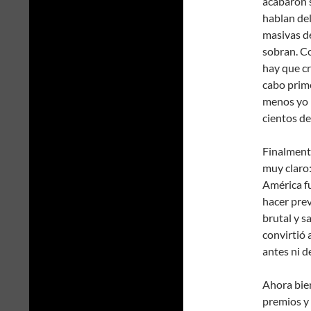
acabaron s
hablan del
masivas d
sobran. Co
hay que cr
cabo prim
menos yo 
cientos de
Finalmente
muy claro
América
f
hacer prev
brutal y s
convirtió 
antes ni 
Ahora bien
premios y 