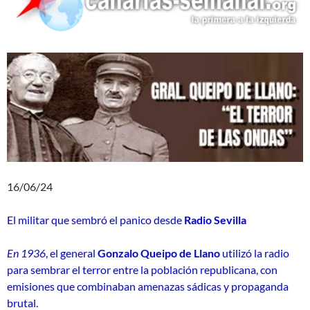
16/06/24
El militar que sembró el panico desde
Radio Sevilla
En 1936
, el general
Gonzalo Queipo de Llano
utilizó la radio
para sembrar el terror entre la población republicana, con
emisiones que combinaban amenazas sádicas y propaganda
brutal.