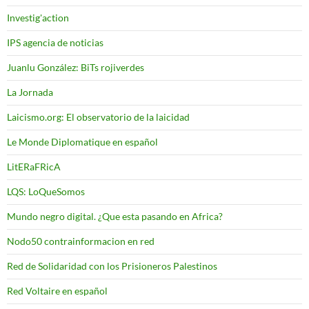
Investig'action
IPS agencia de noticias
Juanlu González: BiTs rojiverdes
La Jornada
Laicismo.org: El observatorio de la laicidad
Le Monde Diplomatique en español
LitERaFRicA
LQS: LoQueSomos
Mundo negro digital. ¿Que esta pasando en Africa?
Nodo50 contrainformacion en red
Red de Solidaridad con los Prisioneros Palestinos
Red Voltaire en español