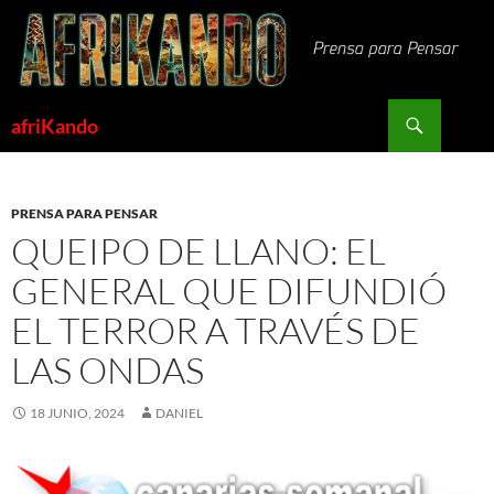
Saltar
al
contenido
Buscar
afriKando
PRENSA PARA PENSAR
QUEIPO DE LLANO: EL
GENERAL QUE DIFUNDIÓ
EL TERROR A TRAVÉS DE
LAS ONDAS
18 JUNIO, 2024
DANIEL