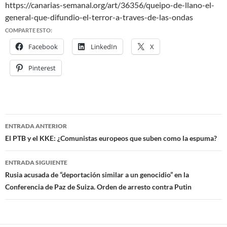
https://canarias-semanal.org/art/36356/queipo-de-llano-el-
general-que-difundio-el-terror-a-traves-de-las-ondas
COMPARTE ESTO:
Facebook
LinkedIn
X
Pinterest
ENTRADA ANTERIOR
Navegación
El PTB y el KKE: ¿Comunistas europeos que suben como la espuma?
de
ENTRADA SIGUIENTE
entradas
Rusia acusada de “deportación similar a un genocidio” en la
Conferencia de Paz de Suiza. Orden de arresto contra Putin