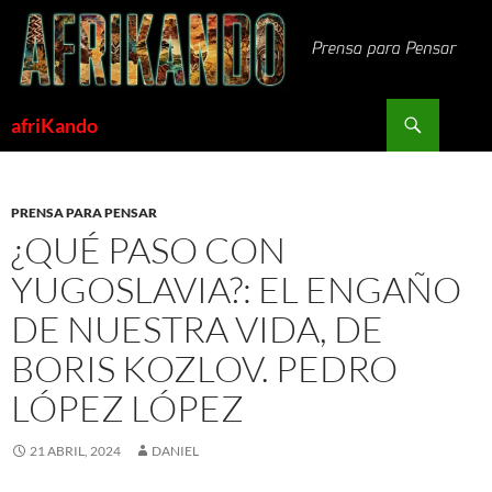
Saltar
al
contenido
Buscar
afriKando
PRENSA PARA PENSAR
¿QUÉ PASO CON
YUGOSLAVIA?: EL ENGAÑO
DE NUESTRA VIDA, DE
BORIS KOZLOV. PEDRO
LÓPEZ LÓPEZ
21 ABRIL, 2024
DANIEL