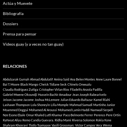
Actúa y Muevete
Bibliografía
Dossiers
Prensa para pensar
Videos guay (y a veces no tan guay)
RELACIONES
Abdulzarak Gurnah
Ahmad Abdulatif
Amina Said
Ana Belen Montes
Anne Laure Bonnel
Bai T. Moore
Black Mango
Cheick Tidiane Seck
Chinelo Onwualu
Claudia Rodriguez Zuñiga
Cristopher Virlan Rios
Filadelfo Anzola Padilla
Gabriel Mwene Okoundji
Hussein Bachir Amadour
Jean Joseph Rabearivelo
Jeison Jacome Jacome
Joshua McLemore
Julian Eduardo Baltazar
Kamel Riahi
Lashawn Thompson
Lola Shoneyin
Lília Momple
Mahmud Samudi
Martinho Junior
Moammed Doggui
Mohamed Al Aroussi
Mohamed Lamin Haddi
Namwall Serpell
Nze Esono Ebale
Omar Khaled Lutfi Khamur
Paco Belmonte Ferrer
Perenco
Pere Ortin
Rafeeat Aliyu
Remo Candia Guevara.
Ridha Mami
Riversa Solomon
Rokia Kone
Shahram Khosravi
Tlotlo Tsamaase
Vasili Grossman:
Víctor Campos Vera
Wema