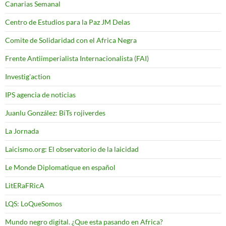
Canarias Semanal
Centro de Estudios para la Paz JM Delas
Comite de Solidaridad con el Africa Negra
Frente Antiimperialista Internacionalista (FAI)
Investig'action
IPS agencia de noticias
Juanlu González: BiTs rojiverdes
La Jornada
Laicismo.org: El observatorio de la laicidad
Le Monde Diplomatique en español
LitERaFRicA
LQS: LoQueSomos
Mundo negro digital. ¿Que esta pasando en Africa?