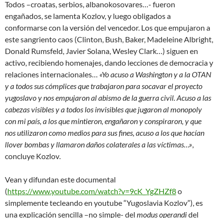
Todos –croatas, serbios, albanokosovares…- fueron
engañados, se lamenta Kozlov, y luego obligados a
conformarse con la versión del vencedor. Los que empujaron a
este sangriento caos (Clinton, Bush, Baker, Madeleine Albright,
Donald Rumsfeld, Javier Solana, Wesley Clark…) siguen en
activo, recibiendo homenajes, dando lecciones de democracia y
relaciones internacionales…
«Yo acuso a Washington y a la OTAN
y a todos sus cómplices que trabajaron para socavar el proyecto
yugoslavo y nos empujaron al abismo de la guerra civil. Acuso a las
cabezas visibles y a todos los invisibles que jugaron al monopoly
con mi país, a los que mintieron, engañaron y conspiraron, y que
nos utilizaron como medios para sus fines, acuso a los que hacían
llover bombas y llamaron daños colaterales a las víctimas…»
,
concluye Kozlov
.
Vean y difundan este documental
(
https://www.youtube.com/watch?v=9cK_YgZHZf8
o
simplemente tecleando en youtube “Yugoslavia Kozlov”), es
una explicación sencilla –no simple- del
modus operandi
del