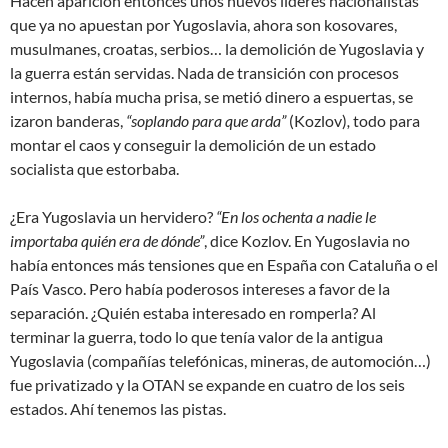
Hacen aparición entonces unos nuevos líderes nacionalistas
que ya no apuestan por Yugoslavia, ahora son kosovares,
musulmanes, croatas, serbios… la demolición de Yugoslavia y
la guerra están servidas. Nada de transición con procesos
internos, había mucha prisa, se metió dinero a espuertas, se
izaron banderas,
“soplando para que arda”
(Kozlov)
,
todo para
montar el caos y conseguir la demolición de un estado
socialista que estorbaba.
¿Era Yugoslavia un hervidero?
“En los ochenta a nadie le
importaba quién era de dónde”
, dice Kozlov. En Yugoslavia no
había entonces más tensiones que en España con Cataluña o el
País Vasco. Pero había poderosos intereses a favor de la
separación. ¿Quién estaba interesado en romperla? Al
terminar la guerra, todo lo que tenía valor de la antigua
Yugoslavia (compañías telefónicas, mineras, de automoción…)
fue privatizado y la OTAN se expande en cuatro de los seis
estados. Ahí tenemos las pistas.