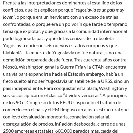
Frente a las interpretaciones dominantes al estallido de los
conflictos, que los explican porque
“Yugoslavia es un país muy
joven”
, o porque era un hervidero con un exceso de etnias
confrontadas, o porque era un polvorín que tarde o temprano
tenía que explotar, y que gracias a la comunidad internacional
pudo lograrse la paz, y que de las cenizas de la obsoleta
Yugoslavia nacieron seis nuevos estados europeos y que
blablablá… la muerte de Yugoslavia no fue natural, sino una
demolición preparada desde fuera. Tras cuarenta años contra
Moscú, Washington gana la Guerra Fría y la OTAN encuentra
una vía para expandirse hacia el Este; sin embargo, había un
fleco suelto al no ser Yugoslavia un satélite de la URSS, sino un
país independiente. Para conquistar esta plaza, Washington y
sus socios aplicaron el clásico “divide y vencerás”. A principios
de los 90 el Congreso de los EEUU suspendió el tratado de
comercio con el país y el FMI impuso un ajuste estructural que
conllevó devaluación monetaria, congelación salarial,
desregulación de precios, inflación desbocada, cierre de unas
2500 empresas estatales, 600.000 parados más, caída del