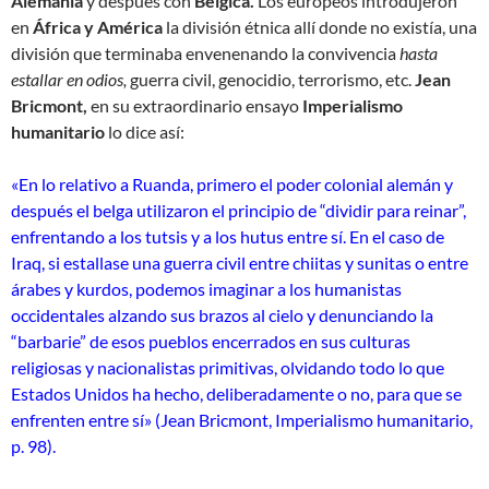
Alemania
y después con
Bélgica.
Los europeos introdujeron
en
África y América
la división étnica allí donde no existía, una
división que terminaba envenenando la convivencia
hasta
estallar en odios,
guerra civil, genocidio, terrorismo, etc.
Jean
Bricmont,
en su extraordinario ensayo
Imperialismo
humanitario
lo dice así:
«En lo relativo a Ruanda, primero el poder colonial alemán y
después el belga utilizaron el principio de “dividir para reinar”,
enfrentando a los tutsis y a los hutus entre sí. En el caso de
Iraq, si estallase una guerra civil entre chiitas y sunitas o entre
árabes y kurdos, podemos imaginar a los humanistas
occidentales alzando sus brazos al cielo y denunciando la
“barbarie” de esos pueblos encerrados en sus culturas
religiosas y nacionalistas primitivas, olvidando todo lo que
Estados Unidos ha hecho, deliberadamente o no, para que se
enfrenten entre sí» (Jean Bricmont, Imperialismo humanitario,
p. 98).